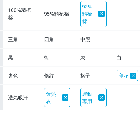
93%
100%精梳
精梳
95%精梳棉
棉
棉
三角
四角
中腰
黑
藍
灰
白
素色
條紋
格子
印花
發熱
運動
透氣吸汗
衣
專用