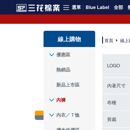
選單
Blue Label
全部
內褲、平口褲、純棉內褲，50年優質棉製造，品質保證安心!
寬鬆立體剪裁純棉內褲、平口褲，雙層門襟設計，舒適不走光，在家可當短褲穿，一件抵兩件，超高CP值。
資深打版師打造五片式專利剪裁，行動自如不卡卡，舒適美感兼具，高品質平價好穿。買三花內褲對身體最好!
線上購物
選擇內褲、平口褲、純棉內褲首重品質。舒適、透氣的內褲、平口褲、純棉內褲能影響健康，須謹慎挑選。三花內褲透氣不悶，值得信賴！
首頁
線上
三花內褲、平口褲、純棉內褲50年來持續升級，符合人體工學設計，柔軟無勒痕的鬆緊帶。三花內褲是肌膚好友，口碑熱銷！
選擇內褲首重品質。三花內褲50年來不斷升級，證明其卓越品質。符合人體工學剪裁，柔軟無痕鬆緊帶，是必買首選。兼具品質與外型，與肌膚零感接觸，穿著舒適，看來有質感。三花內褲設計獨特，質料優良，專業剪裁，呵護肌膚。新鮮高品質棉材製成，多款選擇，耐洗耐穿，三花內褲絕對首選。
"內褲購買及使用經驗網友來信分享 近年來，我經常在大型連鎖賣場如佳瑪、美華泰等地看到三花內褲的展示。最近一兩年，甚至百貨公司及街頭店鋪都開始大量出現三花專櫃或專賣店。我猜測，這應該是三花在營運策略上的調整，才使得這些改變成為現實。 本來，三花內褲一直是消費者選購內褲時的熱門選項之一。內褲櫃點的增多使我更加注意到這個品牌，因此我在選購內褲時，特意多研究了一下三花內褲的設計。 先從內褲外層包裝談起，有些內褲有PP袋包裝，有些則沒有。雖然這是一件小事，但我發現朋友們中有人會介意內褲包裝沒有PP袋。他們認為沒有PP袋會使包裝不夠精美。對我來說，有PP袋確實能提升包裝的精緻度，但內褲不裝PP袋其實也算是環保。所以，這就看每個人對內褲包裝的需求和感受了。 每次購買內褲時，我都會特別帶一件五片式剪裁的內褲。三花的平口內褲被稱為全國第一件五片式剪裁內褲，這話應該不是隨便說說的，畢竟三花是一個擁有超過50年歷史的老品牌，專注於研發和改良內褲。當初，我覺得這種設計有些花俏，只是圖個新鮮買來試試，結果發現內褲多一片真的有其優勢，尤其是減少了內褲卡屁的次數。雖然這個狀況不可能完全消失，但大大增加了穿著的舒適度。 三花內褲的價格也在我能接受的範圍內，因此它逐漸成為我的心頭好。此外，內褲選購時的另一個重要因素是鬆緊帶。看內褲是否舊了，第一眼通常看鬆緊帶。故意或不小心露出內褲褲頭的時候，印象分數也是由鬆緊帶決定的。 很多內褲品牌強調鬆緊帶的造型及花樣，這類內褲非常適合一些特殊場合，如單身聯誼或約會時穿著，能夠加分不少。日常使用的內褲則建議選擇鬆緊帶不易鬆垮的，花樣其次。三花特別強調內褲鬆緊帶的耐洗度，而其他品牌鮮少提及這一點。 分場合選擇內褲是我的習慣。特殊場合內褲要講究一點，但平日則需要選擇鬆緊帶有保障的內褲。畢竟，內褲是每天陪伴我們超過12個小時的衣物，找到適合自己且耐洗耐穿高CP值的內褲才是最明智的選擇。 內褲畢竟是消耗品，定期更換非常重要。如果內褲沾染到髒污或處於潮濕的環境，就不應該撐太久。這是因為內褲長期接觸身體的重要部位，所以選擇和保養都要謹慎。 以上是我個人的內褲使用分享，並非業配，不代表任何人的立場。內褲還是要以自身體驗最為準確。希望大家都能找到適合自己的內褲，並多多支持台灣品牌。"
優惠區
LOGO
熱銷品
新品上市區
內著尺寸
內褲
布種
內衣／Ｔ恤
剪裁
禮盒送禮區