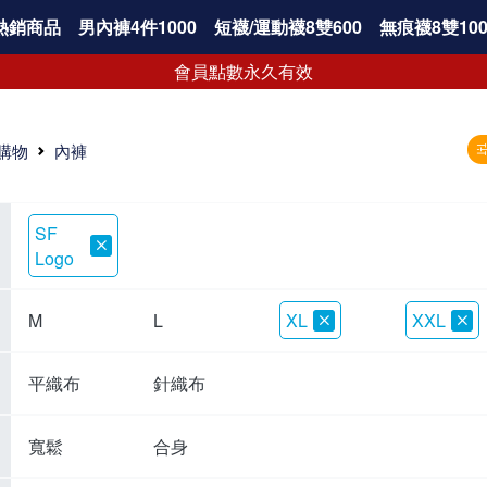
熱銷商品
男內褲4件1000
短襪/運動襪8雙600
無痕襪8雙100
會員點數永久有效
購物
內褲
SF
Logo
M
L
XL
XXL
平織布
針織布
寬鬆
合身