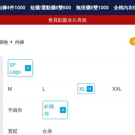
褲4件1000
短襪/運動襪8雙600
無痕襪8雙1000
全棉內衣6
會員點數永久有效
購物
內褲
SF
Logo
M
L
XL
XXL
針織
平織布
布
寬鬆
合身