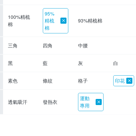
95%
100%精梳
精梳
93%精梳棉
棉
棉
三角
四角
中腰
黑
藍
灰
白
素色
條紋
格子
印花
運動
透氣吸汗
發熱衣
專用