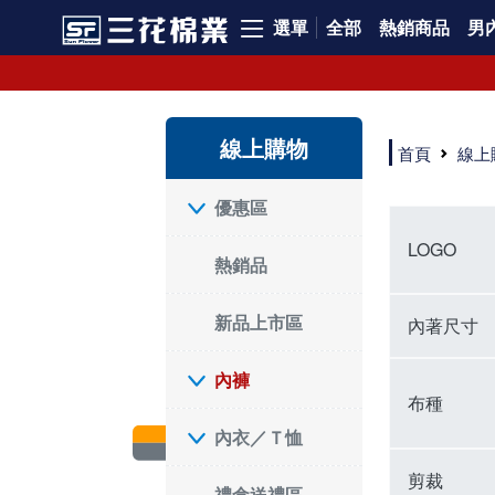
選單
全部
熱銷商品
男內
內褲、平口褲、純棉內褲，50年優質棉製造，品質保證安心!
寬鬆立體剪裁純棉內褲、平口褲，雙層門襟設計，舒適不走光，在家可當短褲穿，一件抵兩件，超高CP值。
資深打版師打造五片式專利剪裁，行動自如不卡卡，舒適美感兼具，高品質平價好穿。買三花內褲對身體最好!
線上購物
選擇內褲、平口褲、純棉內褲首重品質。舒適、透氣的內褲、平口褲、純棉內褲能影響健康，須謹慎挑選。三花內褲透氣不悶，值得信賴！
首頁
線上
三花內褲、平口褲、純棉內褲50年來持續升級，符合人體工學設計，柔軟無勒痕的鬆緊帶。三花內褲是肌膚好友，口碑熱銷！
選擇內褲首重品質。三花內褲50年來不斷升級，證明其卓越品質。符合人體工學剪裁，柔軟無痕鬆緊帶，是必買首選。兼具品質與外型，與肌膚零感接觸，穿著舒適，看來有質感。三花內褲設計獨特，質料優良，專業剪裁，呵護肌膚。新鮮高品質棉材製成，多款選擇，耐洗耐穿，三花內褲絕對首選。
"內褲購買及使用經驗網友來信分享 近年來，我經常在大型連鎖賣場如佳瑪、美華泰等地看到三花內褲的展示。最近一兩年，甚至百貨公司及街頭店鋪都開始大量出現三花專櫃或專賣店。我猜測，這應該是三花在營運策略上的調整，才使得這些改變成為現實。 本來，三花內褲一直是消費者選購內褲時的熱門選項之一。內褲櫃點的增多使我更加注意到這個品牌，因此我在選購內褲時，特意多研究了一下三花內褲的設計。 先從內褲外層包裝談起，有些內褲有PP袋包裝，有些則沒有。雖然這是一件小事，但我發現朋友們中有人會介意內褲包裝沒有PP袋。他們認為沒有PP袋會使包裝不夠精美。對我來說，有PP袋確實能提升包裝的精緻度，但內褲不裝PP袋其實也算是環保。所以，這就看每個人對內褲包裝的需求和感受了。 每次購買內褲時，我都會特別帶一件五片式剪裁的內褲。三花的平口內褲被稱為全國第一件五片式剪裁內褲，這話應該不是隨便說說的，畢竟三花是一個擁有超過50年歷史的老品牌，專注於研發和改良內褲。當初，我覺得這種設計有些花俏，只是圖個新鮮買來試試，結果發現內褲多一片真的有其優勢，尤其是減少了內褲卡屁的次數。雖然這個狀況不可能完全消失，但大大增加了穿著的舒適度。 三花內褲的價格也在我能接受的範圍內，因此它逐漸成為我的心頭好。此外，內褲選購時的另一個重要因素是鬆緊帶。看內褲是否舊了，第一眼通常看鬆緊帶。故意或不小心露出內褲褲頭的時候，印象分數也是由鬆緊帶決定的。 很多內褲品牌強調鬆緊帶的造型及花樣，這類內褲非常適合一些特殊場合，如單身聯誼或約會時穿著，能夠加分不少。日常使用的內褲則建議選擇鬆緊帶不易鬆垮的，花樣其次。三花特別強調內褲鬆緊帶的耐洗度，而其他品牌鮮少提及這一點。 分場合選擇內褲是我的習慣。特殊場合內褲要講究一點，但平日則需要選擇鬆緊帶有保障的內褲。畢竟，內褲是每天陪伴我們超過12個小時的衣物，找到適合自己且耐洗耐穿高CP值的內褲才是最明智的選擇。 內褲畢竟是消耗品，定期更換非常重要。如果內褲沾染到髒污或處於潮濕的環境，就不應該撐太久。這是因為內褲長期接觸身體的重要部位，所以選擇和保養都要謹慎。 以上是我個人的內褲使用分享，並非業配，不代表任何人的立場。內褲還是要以自身體驗最為準確。希望大家都能找到適合自己的內褲，並多多支持台灣品牌。"
優惠區
LOGO
熱銷品
新品上市區
內著尺寸
內褲
布種
內衣／Ｔ恤
剪裁
禮盒送禮區