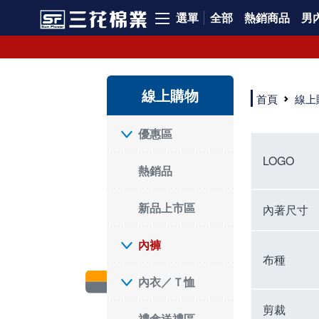
選單
全部
熱銷商品
男內
內褲、平口褲、純棉內褲，50年優質棉製造，品質保證安心!
寬鬆立體剪裁純棉內褲、平口褲，雙層門襟設計，舒適不走光，在家可當短褲穿，一件抵兩件，超高CP值。
資深打版師打造五片式專利剪裁，行動自如不卡卡，舒適美感兼具，高品質平價好穿。買三花內褲對身體最好!
線上購物
選擇內褲、平口褲、純棉內褲首重品質。舒適、透氣的內褲、平口褲、純棉內褲能影響健康，須謹慎挑選。三花內褲透氣不悶，值得信賴！
首頁
線上
三花內褲、平口褲、純棉內褲50年來持續升級，符合人體工學設計，柔軟無勒痕的鬆緊帶。三花內褲是肌膚好友，口碑熱銷！
選擇內褲首重品質。三花內褲50年來不斷升級，證明其卓越品質。符合人體工學剪裁，柔軟無痕鬆緊帶，是必買首選。兼具品質與外型，與肌膚零感接觸，穿著舒適，看來有質感。三花內褲設計獨特，質料優良，專業剪裁，呵護肌膚。新鮮高品質棉材製成，多款選擇，耐洗耐穿，三花內褲絕對首選。
"內褲購買及使用經驗網友來信分享 近年來，我經常在大型連鎖賣場如佳瑪、美華泰等地看到三花內褲的展示。最近一兩年，甚至百貨公司及街頭店鋪都開始大量出現三花專櫃或專賣店。我猜測，這應該是三花在營運策略上的調整，才使得這些改變成為現實。 本來，三花內褲一直是消費者選購內褲時的熱門選項之一。內褲櫃點的增多使我更加注意到這個品牌，因此我在選購內褲時，特意多研究了一下三花內褲的設計。 先從內褲外層包裝談起，有些內褲有PP袋包裝，有些則沒有。雖然這是一件小事，但我發現朋友們中有人會介意內褲包裝沒有PP袋。他們認為沒有PP袋會使包裝不夠精美。對我來說，有PP袋確實能提升包裝的精緻度，但內褲不裝PP袋其實也算是環保。所以，這就看每個人對內褲包裝的需求和感受了。 每次購買內褲時，我都會特別帶一件五片式剪裁的內褲。三花的平口內褲被稱為全國第一件五片式剪裁內褲，這話應該不是隨便說說的，畢竟三花是一個擁有超過50年歷史的老品牌，專注於研發和改良內褲。當初，我覺得這種設計有些花俏，只是圖個新鮮買來試試，結果發現內褲多一片真的有其優勢，尤其是減少了內褲卡屁的次數。雖然這個狀況不可能完全消失，但大大增加了穿著的舒適度。 三花內褲的價格也在我能接受的範圍內，因此它逐漸成為我的心頭好。此外，內褲選購時的另一個重要因素是鬆緊帶。看內褲是否舊了，第一眼通常看鬆緊帶。故意或不小心露出內褲褲頭的時候，印象分數也是由鬆緊帶決定的。 很多內褲品牌強調鬆緊帶的造型及花樣，這類內褲非常適合一些特殊場合，如單身聯誼或約會時穿著，能夠加分不少。日常使用的內褲則建議選擇鬆緊帶不易鬆垮的，花樣其次。三花特別強調內褲鬆緊帶的耐洗度，而其他品牌鮮少提及這一點。 分場合選擇內褲是我的習慣。特殊場合內褲要講究一點，但平日則需要選擇鬆緊帶有保障的內褲。畢竟，內褲是每天陪伴我們超過12個小時的衣物，找到適合自己且耐洗耐穿高CP值的內褲才是最明智的選擇。 內褲畢竟是消耗品，定期更換非常重要。如果內褲沾染到髒污或處於潮濕的環境，就不應該撐太久。這是因為內褲長期接觸身體的重要部位，所以選擇和保養都要謹慎。 以上是我個人的內褲使用分享，並非業配，不代表任何人的立場。內褲還是要以自身體驗最為準確。希望大家都能找到適合自己的內褲，並多多支持台灣品牌。"
優惠區
LOGO
熱銷品
新品上市區
內著尺寸
內褲
布種
內衣／Ｔ恤
剪裁
禮盒送禮區