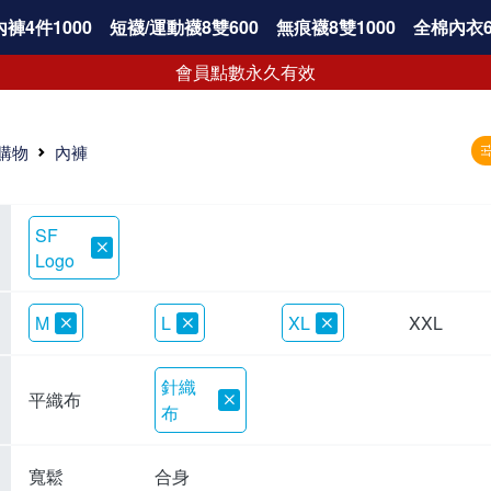
褲4件1000
短襪/運動襪8雙600
無痕襪8雙1000
全棉內衣6
會員點數永久有效
購物
內褲
SF
Logo
M
L
XL
XXL
針織
平織布
布
寬鬆
合身