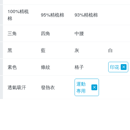
100%精梳
95%精梳棉
93%精梳棉
棉
三角
四角
中腰
黑
藍
灰
白
素色
條紋
格子
印花
運動
透氣吸汗
發熱衣
專用