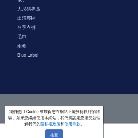
大尺碼專區
出清專區
冬季衣褲
毛巾
雨傘
Blue Label
我們使用 Cookie 來確保您在網站上能獲得良好的體
驗。如果您繼續使用本網站，我們將認定您接受並理
解我們的
隱私權政策
和
使用條款
。
接受
著作權所有 保留一切權利