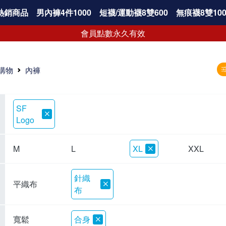
熱銷商品
男內褲4件1000
短襪/運動襪8雙600
無痕襪8雙100
會員點數永久有效
購物
內褲
SF
Logo
M
L
XL
XXL
針織
平織布
布
寬鬆
合身