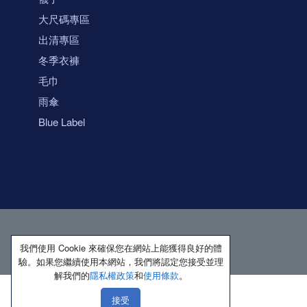
大尺碼專區
出清專區
冬季衣褲
毛巾
雨傘
Blue Label
我們使用 Cookie 來確保您在網站上能獲得良好的體
驗。如果您繼續使用本網站，我們將認定您接受並理
解我們的
隱私權政策
和
使用條款
。
接受
著作權所有 保留一切權利