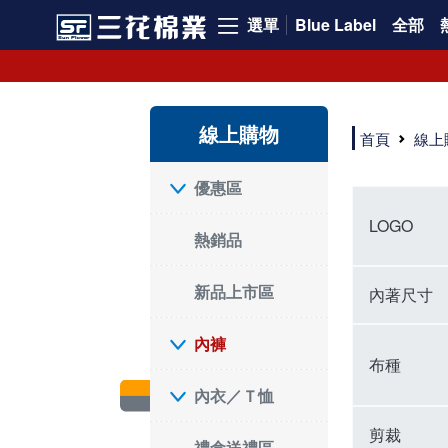
選單
Blue Label
全部
內褲、平口褲、純棉內褲，50年優質棉製造，品質保證安心!
寬鬆立體剪裁純棉內褲、平口褲，雙層門襟設計，舒適不走光，在家可當短褲穿，一件抵兩件，超高CP值。
資深打版師打造五片式專利剪裁，行動自如不卡卡，舒適美感兼具，高品質平價好穿。買三花內褲對身體最好!
線上購物
選擇內褲、平口褲、純棉內褲首重品質。舒適、透氣的內褲、平口褲、純棉內褲能影響健康，須謹慎挑選。三花內褲透氣不悶，值得信賴！
首頁
線上
三花內褲、平口褲、純棉內褲50年來持續升級，符合人體工學設計，柔軟無勒痕的鬆緊帶。三花內褲是肌膚好友，口碑熱銷！
選擇內褲首重品質。三花內褲50年來不斷升級，證明其卓越品質。符合人體工學剪裁，柔軟無痕鬆緊帶，是必買首選。兼具品質與外型，與肌膚零感接觸，穿著舒適，看來有質感。三花內褲設計獨特，質料優良，專業剪裁，呵護肌膚。新鮮高品質棉材製成，多款選擇，耐洗耐穿，三花內褲絕對首選。
"內褲購買及使用經驗網友來信分享 近年來，我經常在大型連鎖賣場如佳瑪、美華泰等地看到三花內褲的展示。最近一兩年，甚至百貨公司及街頭店鋪都開始大量出現三花專櫃或專賣店。我猜測，這應該是三花在營運策略上的調整，才使得這些改變成為現實。 本來，三花內褲一直是消費者選購內褲時的熱門選項之一。內褲櫃點的增多使我更加注意到這個品牌，因此我在選購內褲時，特意多研究了一下三花內褲的設計。 先從內褲外層包裝談起，有些內褲有PP袋包裝，有些則沒有。雖然這是一件小事，但我發現朋友們中有人會介意內褲包裝沒有PP袋。他們認為沒有PP袋會使包裝不夠精美。對我來說，有PP袋確實能提升包裝的精緻度，但內褲不裝PP袋其實也算是環保。所以，這就看每個人對內褲包裝的需求和感受了。 每次購買內褲時，我都會特別帶一件五片式剪裁的內褲。三花的平口內褲被稱為全國第一件五片式剪裁內褲，這話應該不是隨便說說的，畢竟三花是一個擁有超過50年歷史的老品牌，專注於研發和改良內褲。當初，我覺得這種設計有些花俏，只是圖個新鮮買來試試，結果發現內褲多一片真的有其優勢，尤其是減少了內褲卡屁的次數。雖然這個狀況不可能完全消失，但大大增加了穿著的舒適度。 三花內褲的價格也在我能接受的範圍內，因此它逐漸成為我的心頭好。此外，內褲選購時的另一個重要因素是鬆緊帶。看內褲是否舊了，第一眼通常看鬆緊帶。故意或不小心露出內褲褲頭的時候，印象分數也是由鬆緊帶決定的。 很多內褲品牌強調鬆緊帶的造型及花樣，這類內褲非常適合一些特殊場合，如單身聯誼或約會時穿著，能夠加分不少。日常使用的內褲則建議選擇鬆緊帶不易鬆垮的，花樣其次。三花特別強調內褲鬆緊帶的耐洗度，而其他品牌鮮少提及這一點。 分場合選擇內褲是我的習慣。特殊場合內褲要講究一點，但平日則需要選擇鬆緊帶有保障的內褲。畢竟，內褲是每天陪伴我們超過12個小時的衣物，找到適合自己且耐洗耐穿高CP值的內褲才是最明智的選擇。 內褲畢竟是消耗品，定期更換非常重要。如果內褲沾染到髒污或處於潮濕的環境，就不應該撐太久。這是因為內褲長期接觸身體的重要部位，所以選擇和保養都要謹慎。 以上是我個人的內褲使用分享，並非業配，不代表任何人的立場。內褲還是要以自身體驗最為準確。希望大家都能找到適合自己的內褲，並多多支持台灣品牌。"
優惠區
LOGO
熱銷品
新品上市區
內著尺寸
內褲
布種
內衣／Ｔ恤
剪裁
禮盒送禮區