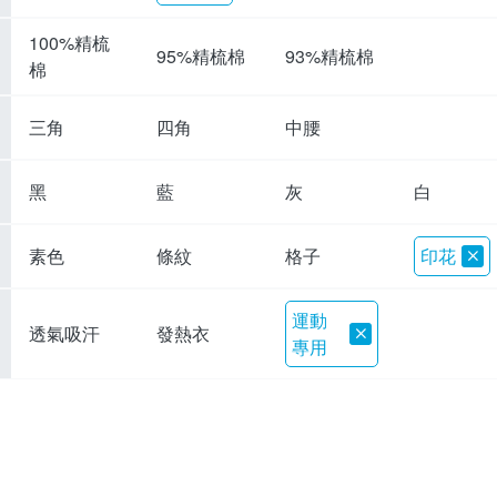
100%精梳
95%精梳棉
93%精梳棉
棉
三角
四角
中腰
黑
藍
灰
白
素色
條紋
格子
印花
運動
透氣吸汗
發熱衣
專用