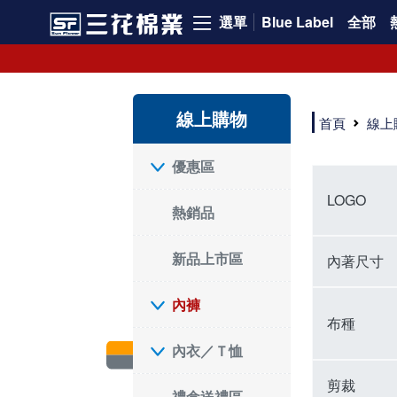
選單
Blue Label
全部
內褲、平口褲、純棉內褲，50年優質棉製造，品質保證安心!
寬鬆立體剪裁純棉內褲、平口褲，雙層門襟設計，舒適不走光，在家可當短褲穿，一件抵兩件，超高CP值。
資深打版師打造五片式專利剪裁，行動自如不卡卡，舒適美感兼具，高品質平價好穿。買三花內褲對身體最好!
線上購物
選擇內褲、平口褲、純棉內褲首重品質。舒適、透氣的內褲、平口褲、純棉內褲能影響健康，須謹慎挑選。三花內褲透氣不悶，值得信賴！
首頁
線上
三花內褲、平口褲、純棉內褲50年來持續升級，符合人體工學設計，柔軟無勒痕的鬆緊帶。三花內褲是肌膚好友，口碑熱銷！
選擇內褲首重品質。三花內褲50年來不斷升級，證明其卓越品質。符合人體工學剪裁，柔軟無痕鬆緊帶，是必買首選。兼具品質與外型，與肌膚零感接觸，穿著舒適，看來有質感。三花內褲設計獨特，質料優良，專業剪裁，呵護肌膚。新鮮高品質棉材製成，多款選擇，耐洗耐穿，三花內褲絕對首選。
"內褲購買及使用經驗網友來信分享 近年來，我經常在大型連鎖賣場如佳瑪、美華泰等地看到三花內褲的展示。最近一兩年，甚至百貨公司及街頭店鋪都開始大量出現三花專櫃或專賣店。我猜測，這應該是三花在營運策略上的調整，才使得這些改變成為現實。 本來，三花內褲一直是消費者選購內褲時的熱門選項之一。內褲櫃點的增多使我更加注意到這個品牌，因此我在選購內褲時，特意多研究了一下三花內褲的設計。 先從內褲外層包裝談起，有些內褲有PP袋包裝，有些則沒有。雖然這是一件小事，但我發現朋友們中有人會介意內褲包裝沒有PP袋。他們認為沒有PP袋會使包裝不夠精美。對我來說，有PP袋確實能提升包裝的精緻度，但內褲不裝PP袋其實也算是環保。所以，這就看每個人對內褲包裝的需求和感受了。 每次購買內褲時，我都會特別帶一件五片式剪裁的內褲。三花的平口內褲被稱為全國第一件五片式剪裁內褲，這話應該不是隨便說說的，畢竟三花是一個擁有超過50年歷史的老品牌，專注於研發和改良內褲。當初，我覺得這種設計有些花俏，只是圖個新鮮買來試試，結果發現內褲多一片真的有其優勢，尤其是減少了內褲卡屁的次數。雖然這個狀況不可能完全消失，但大大增加了穿著的舒適度。 三花內褲的價格也在我能接受的範圍內，因此它逐漸成為我的心頭好。此外，內褲選購時的另一個重要因素是鬆緊帶。看內褲是否舊了，第一眼通常看鬆緊帶。故意或不小心露出內褲褲頭的時候，印象分數也是由鬆緊帶決定的。 很多內褲品牌強調鬆緊帶的造型及花樣，這類內褲非常適合一些特殊場合，如單身聯誼或約會時穿著，能夠加分不少。日常使用的內褲則建議選擇鬆緊帶不易鬆垮的，花樣其次。三花特別強調內褲鬆緊帶的耐洗度，而其他品牌鮮少提及這一點。 分場合選擇內褲是我的習慣。特殊場合內褲要講究一點，但平日則需要選擇鬆緊帶有保障的內褲。畢竟，內褲是每天陪伴我們超過12個小時的衣物，找到適合自己且耐洗耐穿高CP值的內褲才是最明智的選擇。 內褲畢竟是消耗品，定期更換非常重要。如果內褲沾染到髒污或處於潮濕的環境，就不應該撐太久。這是因為內褲長期接觸身體的重要部位，所以選擇和保養都要謹慎。 以上是我個人的內褲使用分享，並非業配，不代表任何人的立場。內褲還是要以自身體驗最為準確。希望大家都能找到適合自己的內褲，並多多支持台灣品牌。"
優惠區
LOGO
熱銷品
新品上市區
內著尺寸
內褲
布種
內衣／Ｔ恤
剪裁
禮盒送禮區