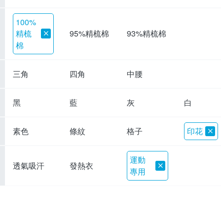
100%
精梳
95%精梳棉
93%精梳棉
棉
三角
四角
中腰
黑
藍
灰
白
素色
條紋
格子
印花
運動
透氣吸汗
發熱衣
專用