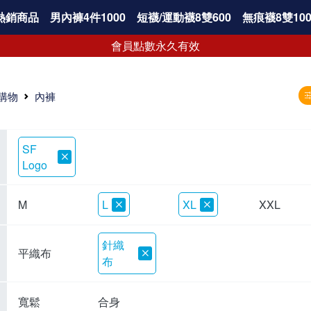
熱銷商品
男內褲4件1000
短襪/運動襪8雙600
無痕襪8雙100
會員點數永久有效
購物
內褲
SF
Logo
M
L
XL
XXL
針織
平織布
布
寬鬆
合身