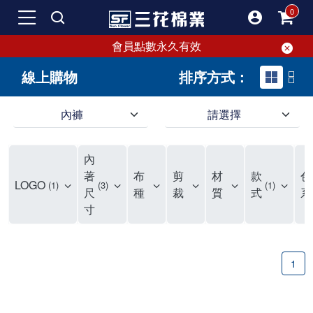
會員點數永久有效
線上購物
排序方式：
內褲
請選擇
內褲、平口褲、純棉內褲，50年優質棉製造，品質保證安心!
寬鬆立體剪裁純棉內褲、平口褲，雙層門襟設計，舒適不走光，在家可當短褲穿，一件抵兩件，超高CP值。
資深打版師打造五片式專利剪裁，行動自如不卡卡，舒適美感兼具，高品質平價好穿。買三花內褲對身體最好!
內
選擇內褲、平口褲、純棉內褲首重品質。舒適、透氣的內褲、平口褲、純棉內褲能影響健康，須謹慎挑選。三花內褲透氣不悶，值得信賴！
三花內褲、平口褲、純棉內褲50年來持續升級，符合人體工學設計，柔軟無勒痕的鬆緊帶。三花內褲是肌膚好友，口碑熱銷！
選擇內褲首重品質。三花內褲50年來不斷升級，證明其卓越品質。符合人體工學剪裁，柔軟無痕鬆緊帶，是必買首選。兼具品質與外型，與肌膚零感接觸，穿著舒適，看來有質感。三花內褲設計獨特，質料優良，專業剪裁，呵護肌膚。新鮮高品質棉材製成，多款選擇，耐洗耐穿，三花內褲絕對首選。
"內褲購買及使用經驗網友來信分享 近年來，我經常在大型連鎖賣場如佳瑪、美華泰等地看到三花內褲的展示。最近一兩年，甚至百貨公司及街頭店鋪都開始大量出現三花專櫃或專賣店。我猜測，這應該是三花在營運策略上的調整，才使得這些改變成為現實。 本來，三花內褲一直是消費者選購內褲時的熱門選項之一。內褲櫃點的增多使我更加注意到這個品牌，因此我在選購內褲時，特意多研究了一下三花內褲的設計。 先從內褲外層包裝談起，有些內褲有PP袋包裝，有些則沒有。雖然這是一件小事，但我發現朋友們中有人會介意內褲包裝沒有PP袋。他們認為沒有PP袋會使包裝不夠精美。對我來說，有PP袋確實能提升包裝的精緻度，但內褲不裝PP袋其實也算是環保。所以，這就看每個人對內褲包裝的需求和感受了。 每次購買內褲時，我都會特別帶一件五片式剪裁的內褲。三花的平口內褲被稱為全國第一件五片式剪裁內褲，這話應該不是隨便說說的，畢竟三花是一個擁有超過50年歷史的老品牌，專注於研發和改良內褲。當初，我覺得這種設計有些花俏，只是圖個新鮮買來試試，結果發現內褲多一片真的有其優勢，尤其是減少了內褲卡屁的次數。雖然這個狀況不可能完全消失，但大大增加了穿著的舒適度。 三花內褲的價格也在我能接受的範圍內，因此它逐漸成為我的心頭好。此外，內褲選購時的另一個重要因素是鬆緊帶。看內褲是否舊了，第一眼通常看鬆緊帶。故意或不小心露出內褲褲頭的時候，印象分數也是由鬆緊帶決定的。 很多內褲品牌強調鬆緊帶的造型及花樣，這類內褲非常適合一些特殊場合，如單身聯誼或約會時穿著，能夠加分不少。日常使用的內褲則建議選擇鬆緊帶不易鬆垮的，花樣其次。三花特別強調內褲鬆緊帶的耐洗度，而其他品牌鮮少提及這一點。 分場合選擇內褲是我的習慣。特殊場合內褲要講究一點，但平日則需要選擇鬆緊帶有保障的內褲。畢竟，內褲是每天陪伴我們超過12個小時的衣物，找到適合自己且耐洗耐穿高CP值的內褲才是最明智的選擇。 內褲畢竟是消耗品，定期更換非常重要。如果內褲沾染到髒污或處於潮濕的環境，就不應該撐太久。這是因為內褲長期接觸身體的重要部位，所以選擇和保養都要謹慎。 以上是我個人的內褲使用分享，並非業配，不代表任何人的立場。內褲還是要以自身體驗最為準確。希望大家都能找到適合自己的內褲，並多多支持台灣品牌。"
著
布
剪
材
款
色
LOGO
1
3
1
尺
種
裁
質
式
系
寸
1