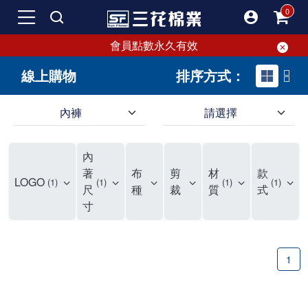
會員點數永久有效
線上購物
排序方式：
內褲
請選擇
內褲、平口褲、純棉內褲，50年優質棉製造，品質保證安心!
寬鬆立體剪裁純棉內褲、平口褲，雙層門襟設計，舒適不走光，在家可當短褲穿，一件抵兩件，超高CP值。
資深打版師打造五片式專利剪裁，行動自如不卡卡，舒適美感兼具，高品質平價好穿。買三花內褲對身體最好!
內
選擇內褲、平口褲、純棉內褲首重品質。舒適、透氣的內褲、平口褲、純棉內褲能影響健康，須謹慎挑選。三花內褲透氣不悶，值得信賴！
三花內褲、平口褲、純棉內褲50年來持續升級，符合人體工學設計，柔軟無勒痕的鬆緊帶。三花內褲是肌膚好友，口碑熱銷！
選擇內褲首重品質。三花內褲50年來不斷升級，證明其卓越品質。符合人體工學剪裁，柔軟無痕鬆緊帶，是必買首選。兼具品質與外型，與肌膚零感接觸，穿著舒適，看來有質感。三花內褲設計獨特，質料優良，專業剪裁，呵護肌膚。新鮮高品質棉材製成，多款選擇，耐洗耐穿，三花內褲絕對首選。
"內褲購買及使用經驗網友來信分享 近年來，我經常在大型連鎖賣場如佳瑪、美華泰等地看到三花內褲的展示。最近一兩年，甚至百貨公司及街頭店鋪都開始大量出現三花專櫃或專賣店。我猜測，這應該是三花在營運策略上的調整，才使得這些改變成為現實。 本來，三花內褲一直是消費者選購內褲時的熱門選項之一。內褲櫃點的增多使我更加注意到這個品牌，因此我在選購內褲時，特意多研究了一下三花內褲的設計。 先從內褲外層包裝談起，有些內褲有PP袋包裝，有些則沒有。雖然這是一件小事，但我發現朋友們中有人會介意內褲包裝沒有PP袋。他們認為沒有PP袋會使包裝不夠精美。對我來說，有PP袋確實能提升包裝的精緻度，但內褲不裝PP袋其實也算是環保。所以，這就看每個人對內褲包裝的需求和感受了。 每次購買內褲時，我都會特別帶一件五片式剪裁的內褲。三花的平口內褲被稱為全國第一件五片式剪裁內褲，這話應該不是隨便說說的，畢竟三花是一個擁有超過50年歷史的老品牌，專注於研發和改良內褲。當初，我覺得這種設計有些花俏，只是圖個新鮮買來試試，結果發現內褲多一片真的有其優勢，尤其是減少了內褲卡屁的次數。雖然這個狀況不可能完全消失，但大大增加了穿著的舒適度。 三花內褲的價格也在我能接受的範圍內，因此它逐漸成為我的心頭好。此外，內褲選購時的另一個重要因素是鬆緊帶。看內褲是否舊了，第一眼通常看鬆緊帶。故意或不小心露出內褲褲頭的時候，印象分數也是由鬆緊帶決定的。 很多內褲品牌強調鬆緊帶的造型及花樣，這類內褲非常適合一些特殊場合，如單身聯誼或約會時穿著，能夠加分不少。日常使用的內褲則建議選擇鬆緊帶不易鬆垮的，花樣其次。三花特別強調內褲鬆緊帶的耐洗度，而其他品牌鮮少提及這一點。 分場合選擇內褲是我的習慣。特殊場合內褲要講究一點，但平日則需要選擇鬆緊帶有保障的內褲。畢竟，內褲是每天陪伴我們超過12個小時的衣物，找到適合自己且耐洗耐穿高CP值的內褲才是最明智的選擇。 內褲畢竟是消耗品，定期更換非常重要。如果內褲沾染到髒污或處於潮濕的環境，就不應該撐太久。這是因為內褲長期接觸身體的重要部位，所以選擇和保養都要謹慎。 以上是我個人的內褲使用分享，並非業配，不代表任何人的立場。內褲還是要以自身體驗最為準確。希望大家都能找到適合自己的內褲，並多多支持台灣品牌。"
著
布
剪
材
款
LOGO
1
1
1
1
尺
種
裁
質
式
寸
1