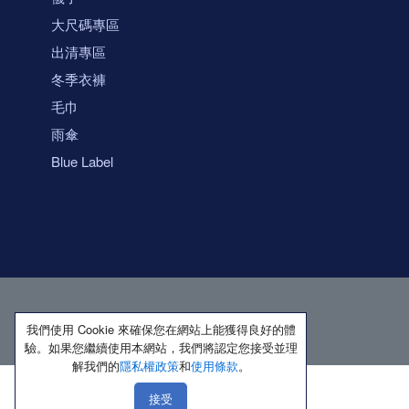
大尺碼專區
出清專區
冬季衣褲
毛巾
雨傘
Blue Label
我們使用 Cookie 來確保您在網站上能獲得良好的體
驗。如果您繼續使用本網站，我們將認定您接受並理
解我們的
隱私權政策
和
使用條款
。
接受
著作權所有 保留一切權利