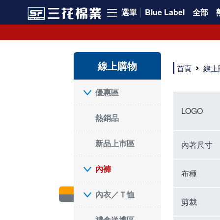
選單
Blue Label
全部
內褲、平口褲、純棉內褲，50年優質棉製造，品質保證安心!
寬鬆立體剪裁純棉內褲、平口褲，雙層門襟設計，舒適不走光，在家可當短褲穿，一件抵兩件，超高CP值。
資深打版師打造五片式專利剪裁，行動自如不卡卡，舒適美感兼具，高品質平價好穿。買三花內褲對身體最好!
線上購物
選擇內褲、平口褲、純棉內褲首重品質。舒適、透氣的內褲、平口褲、純棉內褲能影響健康，須謹慎挑選。三花內褲透氣不悶，值得信賴！
首頁
線上
三花內褲、平口褲、純棉內褲50年來持續升級，符合人體工學設計，柔軟無勒痕的鬆緊帶。三花內褲是肌膚好友，口碑熱銷！
選擇內褲首重品質。三花內褲50年來不斷升級，證明其卓越品質。符合人體工學剪裁，柔軟無痕鬆緊帶，是必買首選。兼具品質與外型，與肌膚零感接觸，穿著舒適，看來有質感。三花內褲設計獨特，質料優良，專業剪裁，呵護肌膚。新鮮高品質棉材製成，多款選擇，耐洗耐穿，三花內褲絕對首選。
"內褲購買及使用經驗網友來信分享 近年來，我經常在大型連鎖賣場如佳瑪、美華泰等地看到三花內褲的展示。最近一兩年，甚至百貨公司及街頭店鋪都開始大量出現三花專櫃或專賣店。我猜測，這應該是三花在營運策略上的調整，才使得這些改變成為現實。 本來，三花內褲一直是消費者選購內褲時的熱門選項之一。內褲櫃點的增多使我更加注意到這個品牌，因此我在選購內褲時，特意多研究了一下三花內褲的設計。 先從內褲外層包裝談起，有些內褲有PP袋包裝，有些則沒有。雖然這是一件小事，但我發現朋友們中有人會介意內褲包裝沒有PP袋。他們認為沒有PP袋會使包裝不夠精美。對我來說，有PP袋確實能提升包裝的精緻度，但內褲不裝PP袋其實也算是環保。所以，這就看每個人對內褲包裝的需求和感受了。 每次購買內褲時，我都會特別帶一件五片式剪裁的內褲。三花的平口內褲被稱為全國第一件五片式剪裁內褲，這話應該不是隨便說說的，畢竟三花是一個擁有超過50年歷史的老品牌，專注於研發和改良內褲。當初，我覺得這種設計有些花俏，只是圖個新鮮買來試試，結果發現內褲多一片真的有其優勢，尤其是減少了內褲卡屁的次數。雖然這個狀況不可能完全消失，但大大增加了穿著的舒適度。 三花內褲的價格也在我能接受的範圍內，因此它逐漸成為我的心頭好。此外，內褲選購時的另一個重要因素是鬆緊帶。看內褲是否舊了，第一眼通常看鬆緊帶。故意或不小心露出內褲褲頭的時候，印象分數也是由鬆緊帶決定的。 很多內褲品牌強調鬆緊帶的造型及花樣，這類內褲非常適合一些特殊場合，如單身聯誼或約會時穿著，能夠加分不少。日常使用的內褲則建議選擇鬆緊帶不易鬆垮的，花樣其次。三花特別強調內褲鬆緊帶的耐洗度，而其他品牌鮮少提及這一點。 分場合選擇內褲是我的習慣。特殊場合內褲要講究一點，但平日則需要選擇鬆緊帶有保障的內褲。畢竟，內褲是每天陪伴我們超過12個小時的衣物，找到適合自己且耐洗耐穿高CP值的內褲才是最明智的選擇。 內褲畢竟是消耗品，定期更換非常重要。如果內褲沾染到髒污或處於潮濕的環境，就不應該撐太久。這是因為內褲長期接觸身體的重要部位，所以選擇和保養都要謹慎。 以上是我個人的內褲使用分享，並非業配，不代表任何人的立場。內褲還是要以自身體驗最為準確。希望大家都能找到適合自己的內褲，並多多支持台灣品牌。"
優惠區
LOGO
熱銷品
新品上市區
內著尺寸
內褲
布種
內衣／Ｔ恤
剪裁
禮盒送禮區