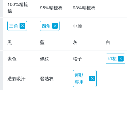
100%精梳
95%精梳棉
93%精梳棉
棉
三角
四角
中腰
黑
藍
灰
白
素色
條紋
格子
印花
運動
透氣吸汗
發熱衣
專用