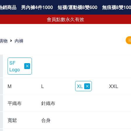
熱銷商品
男內褲4件1000
短襪/運動襪8雙600
無痕襪8雙100
會員點數永久有效
購物
內褲
SF
Logo
M
L
XL
XXL
平織布
針織布
寬鬆
合身