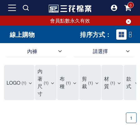
會員點數永久有效
線上購物
排序方式：
內褲
請選擇
內褲、平口褲、純棉內褲，50年優質棉製造，品質保證安心!
寬鬆立體剪裁純棉內褲、平口褲，雙層門襟設計，舒適不走光，在家可當短褲穿，一件抵兩件，超高CP值。
資深打版師打造五片式專利剪裁，行動自如不卡卡，舒適美感兼具，高品質平價好穿。買三花內褲對身體最好!
內
選擇內褲、平口褲、純棉內褲首重品質。舒適、透氣的內褲、平口褲、純棉內褲能影響健康，須謹慎挑選。三花內褲透氣不悶，值得信賴！
三花內褲、平口褲、純棉內褲50年來持續升級，符合人體工學設計，柔軟無勒痕的鬆緊帶。三花內褲是肌膚好友，口碑熱銷！
選擇內褲首重品質。三花內褲50年來不斷升級，證明其卓越品質。符合人體工學剪裁，柔軟無痕鬆緊帶，是必買首選。兼具品質與外型，與肌膚零感接觸，穿著舒適，看來有質感。三花內褲設計獨特，質料優良，專業剪裁，呵護肌膚。新鮮高品質棉材製成，多款選擇，耐洗耐穿，三花內褲絕對首選。
"內褲購買及使用經驗網友來信分享 近年來，我經常在大型連鎖賣場如佳瑪、美華泰等地看到三花內褲的展示。最近一兩年，甚至百貨公司及街頭店鋪都開始大量出現三花專櫃或專賣店。我猜測，這應該是三花在營運策略上的調整，才使得這些改變成為現實。 本來，三花內褲一直是消費者選購內褲時的熱門選項之一。內褲櫃點的增多使我更加注意到這個品牌，因此我在選購內褲時，特意多研究了一下三花內褲的設計。 先從內褲外層包裝談起，有些內褲有PP袋包裝，有些則沒有。雖然這是一件小事，但我發現朋友們中有人會介意內褲包裝沒有PP袋。他們認為沒有PP袋會使包裝不夠精美。對我來說，有PP袋確實能提升包裝的精緻度，但內褲不裝PP袋其實也算是環保。所以，這就看每個人對內褲包裝的需求和感受了。 每次購買內褲時，我都會特別帶一件五片式剪裁的內褲。三花的平口內褲被稱為全國第一件五片式剪裁內褲，這話應該不是隨便說說的，畢竟三花是一個擁有超過50年歷史的老品牌，專注於研發和改良內褲。當初，我覺得這種設計有些花俏，只是圖個新鮮買來試試，結果發現內褲多一片真的有其優勢，尤其是減少了內褲卡屁的次數。雖然這個狀況不可能完全消失，但大大增加了穿著的舒適度。 三花內褲的價格也在我能接受的範圍內，因此它逐漸成為我的心頭好。此外，內褲選購時的另一個重要因素是鬆緊帶。看內褲是否舊了，第一眼通常看鬆緊帶。故意或不小心露出內褲褲頭的時候，印象分數也是由鬆緊帶決定的。 很多內褲品牌強調鬆緊帶的造型及花樣，這類內褲非常適合一些特殊場合，如單身聯誼或約會時穿著，能夠加分不少。日常使用的內褲則建議選擇鬆緊帶不易鬆垮的，花樣其次。三花特別強調內褲鬆緊帶的耐洗度，而其他品牌鮮少提及這一點。 分場合選擇內褲是我的習慣。特殊場合內褲要講究一點，但平日則需要選擇鬆緊帶有保障的內褲。畢竟，內褲是每天陪伴我們超過12個小時的衣物，找到適合自己且耐洗耐穿高CP值的內褲才是最明智的選擇。 內褲畢竟是消耗品，定期更換非常重要。如果內褲沾染到髒污或處於潮濕的環境，就不應該撐太久。這是因為內褲長期接觸身體的重要部位，所以選擇和保養都要謹慎。 以上是我個人的內褲使用分享，並非業配，不代表任何人的立場。內褲還是要以自身體驗最為準確。希望大家都能找到適合自己的內褲，並多多支持台灣品牌。"
著
布
剪
材
款
LOGO
1
1
1
1
1
尺
種
裁
質
式
寸
1