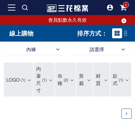
會員點數永久有效
線上購物
排序方式：
內褲
請選擇
內褲、平口褲、純棉內褲，50年優質棉製造，品質保證安心!
寬鬆立體剪裁純棉內褲、平口褲，雙層門襟設計，舒適不走光，在家可當短褲穿，一件抵兩件，超高CP值。
資深打版師打造五片式專利剪裁，行動自如不卡卡，舒適美感兼具，高品質平價好穿。買三花內褲對身體最好!
內
選擇內褲、平口褲、純棉內褲首重品質。舒適、透氣的內褲、平口褲、純棉內褲能影響健康，須謹慎挑選。三花內褲透氣不悶，值得信賴！
三花內褲、平口褲、純棉內褲50年來持續升級，符合人體工學設計，柔軟無勒痕的鬆緊帶。三花內褲是肌膚好友，口碑熱銷！
選擇內褲首重品質。三花內褲50年來不斷升級，證明其卓越品質。符合人體工學剪裁，柔軟無痕鬆緊帶，是必買首選。兼具品質與外型，與肌膚零感接觸，穿著舒適，看來有質感。三花內褲設計獨特，質料優良，專業剪裁，呵護肌膚。新鮮高品質棉材製成，多款選擇，耐洗耐穿，三花內褲絕對首選。
"內褲購買及使用經驗網友來信分享 近年來，我經常在大型連鎖賣場如佳瑪、美華泰等地看到三花內褲的展示。最近一兩年，甚至百貨公司及街頭店鋪都開始大量出現三花專櫃或專賣店。我猜測，這應該是三花在營運策略上的調整，才使得這些改變成為現實。 本來，三花內褲一直是消費者選購內褲時的熱門選項之一。內褲櫃點的增多使我更加注意到這個品牌，因此我在選購內褲時，特意多研究了一下三花內褲的設計。 先從內褲外層包裝談起，有些內褲有PP袋包裝，有些則沒有。雖然這是一件小事，但我發現朋友們中有人會介意內褲包裝沒有PP袋。他們認為沒有PP袋會使包裝不夠精美。對我來說，有PP袋確實能提升包裝的精緻度，但內褲不裝PP袋其實也算是環保。所以，這就看每個人對內褲包裝的需求和感受了。 每次購買內褲時，我都會特別帶一件五片式剪裁的內褲。三花的平口內褲被稱為全國第一件五片式剪裁內褲，這話應該不是隨便說說的，畢竟三花是一個擁有超過50年歷史的老品牌，專注於研發和改良內褲。當初，我覺得這種設計有些花俏，只是圖個新鮮買來試試，結果發現內褲多一片真的有其優勢，尤其是減少了內褲卡屁的次數。雖然這個狀況不可能完全消失，但大大增加了穿著的舒適度。 三花內褲的價格也在我能接受的範圍內，因此它逐漸成為我的心頭好。此外，內褲選購時的另一個重要因素是鬆緊帶。看內褲是否舊了，第一眼通常看鬆緊帶。故意或不小心露出內褲褲頭的時候，印象分數也是由鬆緊帶決定的。 很多內褲品牌強調鬆緊帶的造型及花樣，這類內褲非常適合一些特殊場合，如單身聯誼或約會時穿著，能夠加分不少。日常使用的內褲則建議選擇鬆緊帶不易鬆垮的，花樣其次。三花特別強調內褲鬆緊帶的耐洗度，而其他品牌鮮少提及這一點。 分場合選擇內褲是我的習慣。特殊場合內褲要講究一點，但平日則需要選擇鬆緊帶有保障的內褲。畢竟，內褲是每天陪伴我們超過12個小時的衣物，找到適合自己且耐洗耐穿高CP值的內褲才是最明智的選擇。 內褲畢竟是消耗品，定期更換非常重要。如果內褲沾染到髒污或處於潮濕的環境，就不應該撐太久。這是因為內褲長期接觸身體的重要部位，所以選擇和保養都要謹慎。 以上是我個人的內褲使用分享，並非業配，不代表任何人的立場。內褲還是要以自身體驗最為準確。希望大家都能找到適合自己的內褲，並多多支持台灣品牌。"
著
布
剪
材
款
LOGO
1
1
2
1
尺
種
裁
質
式
寸
1