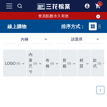
會員點數永久有效
線上購物
排序方式：
內褲
請選擇
內褲、平口褲、純棉內褲，50年優質棉製造，品質保證安心!
寬鬆立體剪裁純棉內褲、平口褲，雙層門襟設計，舒適不走光，在家可當短褲穿，一件抵兩件，超高CP值。
資深打版師打造五片式專利剪裁，行動自如不卡卡，舒適美感兼具，高品質平價好穿。買三花內褲對身體最好!
內
選擇內褲、平口褲、純棉內褲首重品質。舒適、透氣的內褲、平口褲、純棉內褲能影響健康，須謹慎挑選。三花內褲透氣不悶，值得信賴！
三花內褲、平口褲、純棉內褲50年來持續升級，符合人體工學設計，柔軟無勒痕的鬆緊帶。三花內褲是肌膚好友，口碑熱銷！
選擇內褲首重品質。三花內褲50年來不斷升級，證明其卓越品質。符合人體工學剪裁，柔軟無痕鬆緊帶，是必買首選。兼具品質與外型，與肌膚零感接觸，穿著舒適，看來有質感。三花內褲設計獨特，質料優良，專業剪裁，呵護肌膚。新鮮高品質棉材製成，多款選擇，耐洗耐穿，三花內褲絕對首選。
"內褲購買及使用經驗網友來信分享 近年來，我經常在大型連鎖賣場如佳瑪、美華泰等地看到三花內褲的展示。最近一兩年，甚至百貨公司及街頭店鋪都開始大量出現三花專櫃或專賣店。我猜測，這應該是三花在營運策略上的調整，才使得這些改變成為現實。 本來，三花內褲一直是消費者選購內褲時的熱門選項之一。內褲櫃點的增多使我更加注意到這個品牌，因此我在選購內褲時，特意多研究了一下三花內褲的設計。 先從內褲外層包裝談起，有些內褲有PP袋包裝，有些則沒有。雖然這是一件小事，但我發現朋友們中有人會介意內褲包裝沒有PP袋。他們認為沒有PP袋會使包裝不夠精美。對我來說，有PP袋確實能提升包裝的精緻度，但內褲不裝PP袋其實也算是環保。所以，這就看每個人對內褲包裝的需求和感受了。 每次購買內褲時，我都會特別帶一件五片式剪裁的內褲。三花的平口內褲被稱為全國第一件五片式剪裁內褲，這話應該不是隨便說說的，畢竟三花是一個擁有超過50年歷史的老品牌，專注於研發和改良內褲。當初，我覺得這種設計有些花俏，只是圖個新鮮買來試試，結果發現內褲多一片真的有其優勢，尤其是減少了內褲卡屁的次數。雖然這個狀況不可能完全消失，但大大增加了穿著的舒適度。 三花內褲的價格也在我能接受的範圍內，因此它逐漸成為我的心頭好。此外，內褲選購時的另一個重要因素是鬆緊帶。看內褲是否舊了，第一眼通常看鬆緊帶。故意或不小心露出內褲褲頭的時候，印象分數也是由鬆緊帶決定的。 很多內褲品牌強調鬆緊帶的造型及花樣，這類內褲非常適合一些特殊場合，如單身聯誼或約會時穿著，能夠加分不少。日常使用的內褲則建議選擇鬆緊帶不易鬆垮的，花樣其次。三花特別強調內褲鬆緊帶的耐洗度，而其他品牌鮮少提及這一點。 分場合選擇內褲是我的習慣。特殊場合內褲要講究一點，但平日則需要選擇鬆緊帶有保障的內褲。畢竟，內褲是每天陪伴我們超過12個小時的衣物，找到適合自己且耐洗耐穿高CP值的內褲才是最明智的選擇。 內褲畢竟是消耗品，定期更換非常重要。如果內褲沾染到髒污或處於潮濕的環境，就不應該撐太久。這是因為內褲長期接觸身體的重要部位，所以選擇和保養都要謹慎。 以上是我個人的內褲使用分享，並非業配，不代表任何人的立場。內褲還是要以自身體驗最為準確。希望大家都能找到適合自己的內褲，並多多支持台灣品牌。"
著
布
剪
材
款
LOGO
1
1
1
1
1
尺
種
裁
質
式
寸
1