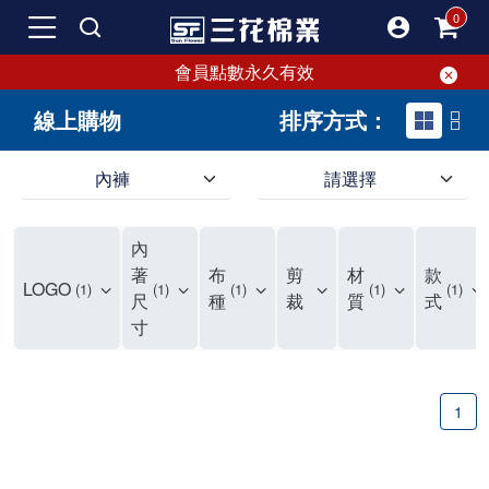
會員點數永久有效
線上購物
排序方式：
內褲
請選擇
內褲、平口褲、純棉內褲，50年優質棉製造，品質保證安心!
寬鬆立體剪裁純棉內褲、平口褲，雙層門襟設計，舒適不走光，在家可當短褲穿，一件抵兩件，超高CP值。
資深打版師打造五片式專利剪裁，行動自如不卡卡，舒適美感兼具，高品質平價好穿。買三花內褲對身體最好!
內
選擇內褲、平口褲、純棉內褲首重品質。舒適、透氣的內褲、平口褲、純棉內褲能影響健康，須謹慎挑選。三花內褲透氣不悶，值得信賴！
三花內褲、平口褲、純棉內褲50年來持續升級，符合人體工學設計，柔軟無勒痕的鬆緊帶。三花內褲是肌膚好友，口碑熱銷！
選擇內褲首重品質。三花內褲50年來不斷升級，證明其卓越品質。符合人體工學剪裁，柔軟無痕鬆緊帶，是必買首選。兼具品質與外型，與肌膚零感接觸，穿著舒適，看來有質感。三花內褲設計獨特，質料優良，專業剪裁，呵護肌膚。新鮮高品質棉材製成，多款選擇，耐洗耐穿，三花內褲絕對首選。
"內褲購買及使用經驗網友來信分享 近年來，我經常在大型連鎖賣場如佳瑪、美華泰等地看到三花內褲的展示。最近一兩年，甚至百貨公司及街頭店鋪都開始大量出現三花專櫃或專賣店。我猜測，這應該是三花在營運策略上的調整，才使得這些改變成為現實。 本來，三花內褲一直是消費者選購內褲時的熱門選項之一。內褲櫃點的增多使我更加注意到這個品牌，因此我在選購內褲時，特意多研究了一下三花內褲的設計。 先從內褲外層包裝談起，有些內褲有PP袋包裝，有些則沒有。雖然這是一件小事，但我發現朋友們中有人會介意內褲包裝沒有PP袋。他們認為沒有PP袋會使包裝不夠精美。對我來說，有PP袋確實能提升包裝的精緻度，但內褲不裝PP袋其實也算是環保。所以，這就看每個人對內褲包裝的需求和感受了。 每次購買內褲時，我都會特別帶一件五片式剪裁的內褲。三花的平口內褲被稱為全國第一件五片式剪裁內褲，這話應該不是隨便說說的，畢竟三花是一個擁有超過50年歷史的老品牌，專注於研發和改良內褲。當初，我覺得這種設計有些花俏，只是圖個新鮮買來試試，結果發現內褲多一片真的有其優勢，尤其是減少了內褲卡屁的次數。雖然這個狀況不可能完全消失，但大大增加了穿著的舒適度。 三花內褲的價格也在我能接受的範圍內，因此它逐漸成為我的心頭好。此外，內褲選購時的另一個重要因素是鬆緊帶。看內褲是否舊了，第一眼通常看鬆緊帶。故意或不小心露出內褲褲頭的時候，印象分數也是由鬆緊帶決定的。 很多內褲品牌強調鬆緊帶的造型及花樣，這類內褲非常適合一些特殊場合，如單身聯誼或約會時穿著，能夠加分不少。日常使用的內褲則建議選擇鬆緊帶不易鬆垮的，花樣其次。三花特別強調內褲鬆緊帶的耐洗度，而其他品牌鮮少提及這一點。 分場合選擇內褲是我的習慣。特殊場合內褲要講究一點，但平日則需要選擇鬆緊帶有保障的內褲。畢竟，內褲是每天陪伴我們超過12個小時的衣物，找到適合自己且耐洗耐穿高CP值的內褲才是最明智的選擇。 內褲畢竟是消耗品，定期更換非常重要。如果內褲沾染到髒污或處於潮濕的環境，就不應該撐太久。這是因為內褲長期接觸身體的重要部位，所以選擇和保養都要謹慎。 以上是我個人的內褲使用分享，並非業配，不代表任何人的立場。內褲還是要以自身體驗最為準確。希望大家都能找到適合自己的內褲，並多多支持台灣品牌。"
著
布
剪
材
款
LOGO
1
1
1
1
1
尺
種
裁
質
式
寸
1