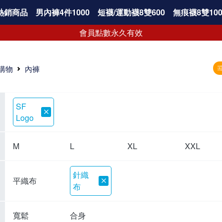
熱銷商品
男內褲4件1000
短襪/運動襪8雙600
無痕襪8雙100
會員點數永久有效
購物
內褲
SF
Logo
M
L
XL
XXL
針織
平織布
布
寬鬆
合身