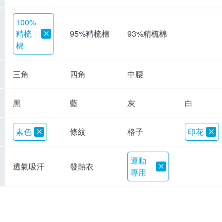
100%
精梳
95%精梳棉
93%精梳棉
棉
三角
四角
中腰
黑
藍
灰
白
素色
條紋
格子
印花
運動
透氣吸汗
發熱衣
專用