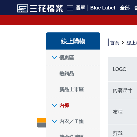
選單
Blue Label
全部
內褲、平口褲、純棉內褲，50年優質棉製造，品質保證安心!
寬鬆立體剪裁純棉內褲、平口褲，雙層門襟設計，舒適不走光，在家可當短褲穿，一件抵兩件，超高CP值。
資深打版師打造五片式專利剪裁，行動自如不卡卡，舒適美感兼具，高品質平價好穿。買三花內褲對身體最好!
線上購物
選擇內褲、平口褲、純棉內褲首重品質。舒適、透氣的內褲、平口褲、純棉內褲能影響健康，須謹慎挑選。三花內褲透氣不悶，值得信賴！
首頁
線上
三花內褲、平口褲、純棉內褲50年來持續升級，符合人體工學設計，柔軟無勒痕的鬆緊帶。三花內褲是肌膚好友，口碑熱銷！
選擇內褲首重品質。三花內褲50年來不斷升級，證明其卓越品質。符合人體工學剪裁，柔軟無痕鬆緊帶，是必買首選。兼具品質與外型，與肌膚零感接觸，穿著舒適，看來有質感。三花內褲設計獨特，質料優良，專業剪裁，呵護肌膚。新鮮高品質棉材製成，多款選擇，耐洗耐穿，三花內褲絕對首選。
"內褲購買及使用經驗網友來信分享 近年來，我經常在大型連鎖賣場如佳瑪、美華泰等地看到三花內褲的展示。最近一兩年，甚至百貨公司及街頭店鋪都開始大量出現三花專櫃或專賣店。我猜測，這應該是三花在營運策略上的調整，才使得這些改變成為現實。 本來，三花內褲一直是消費者選購內褲時的熱門選項之一。內褲櫃點的增多使我更加注意到這個品牌，因此我在選購內褲時，特意多研究了一下三花內褲的設計。 先從內褲外層包裝談起，有些內褲有PP袋包裝，有些則沒有。雖然這是一件小事，但我發現朋友們中有人會介意內褲包裝沒有PP袋。他們認為沒有PP袋會使包裝不夠精美。對我來說，有PP袋確實能提升包裝的精緻度，但內褲不裝PP袋其實也算是環保。所以，這就看每個人對內褲包裝的需求和感受了。 每次購買內褲時，我都會特別帶一件五片式剪裁的內褲。三花的平口內褲被稱為全國第一件五片式剪裁內褲，這話應該不是隨便說說的，畢竟三花是一個擁有超過50年歷史的老品牌，專注於研發和改良內褲。當初，我覺得這種設計有些花俏，只是圖個新鮮買來試試，結果發現內褲多一片真的有其優勢，尤其是減少了內褲卡屁的次數。雖然這個狀況不可能完全消失，但大大增加了穿著的舒適度。 三花內褲的價格也在我能接受的範圍內，因此它逐漸成為我的心頭好。此外，內褲選購時的另一個重要因素是鬆緊帶。看內褲是否舊了，第一眼通常看鬆緊帶。故意或不小心露出內褲褲頭的時候，印象分數也是由鬆緊帶決定的。 很多內褲品牌強調鬆緊帶的造型及花樣，這類內褲非常適合一些特殊場合，如單身聯誼或約會時穿著，能夠加分不少。日常使用的內褲則建議選擇鬆緊帶不易鬆垮的，花樣其次。三花特別強調內褲鬆緊帶的耐洗度，而其他品牌鮮少提及這一點。 分場合選擇內褲是我的習慣。特殊場合內褲要講究一點，但平日則需要選擇鬆緊帶有保障的內褲。畢竟，內褲是每天陪伴我們超過12個小時的衣物，找到適合自己且耐洗耐穿高CP值的內褲才是最明智的選擇。 內褲畢竟是消耗品，定期更換非常重要。如果內褲沾染到髒污或處於潮濕的環境，就不應該撐太久。這是因為內褲長期接觸身體的重要部位，所以選擇和保養都要謹慎。 以上是我個人的內褲使用分享，並非業配，不代表任何人的立場。內褲還是要以自身體驗最為準確。希望大家都能找到適合自己的內褲，並多多支持台灣品牌。"
優惠區
LOGO
熱銷品
新品上市區
內著尺寸
內褲
布種
內衣／Ｔ恤
剪裁
禮盒送禮區