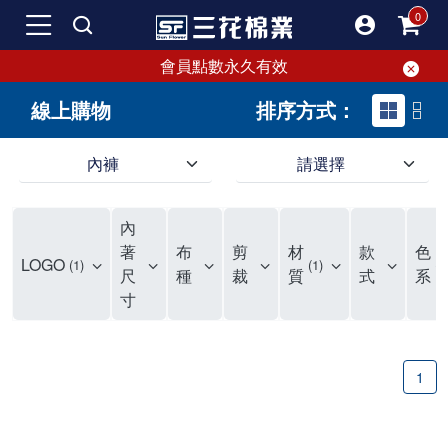
會員點數永久有效
線上購物
排序方式：
內褲
請選擇
內褲、平口褲、純棉內褲，50年優質棉製造，品質保證安心!
寬鬆立體剪裁純棉內褲、平口褲，雙層門襟設計，舒適不走光，在家可當短褲穿，一件抵兩件，超高CP值。
資深打版師打造五片式專利剪裁，行動自如不卡卡，舒適美感兼具，高品質平價好穿。買三花內褲對身體最好!
內
選擇內褲、平口褲、純棉內褲首重品質。舒適、透氣的內褲、平口褲、純棉內褲能影響健康，須謹慎挑選。三花內褲透氣不悶，值得信賴！
三花內褲、平口褲、純棉內褲50年來持續升級，符合人體工學設計，柔軟無勒痕的鬆緊帶。三花內褲是肌膚好友，口碑熱銷！
選擇內褲首重品質。三花內褲50年來不斷升級，證明其卓越品質。符合人體工學剪裁，柔軟無痕鬆緊帶，是必買首選。兼具品質與外型，與肌膚零感接觸，穿著舒適，看來有質感。三花內褲設計獨特，質料優良，專業剪裁，呵護肌膚。新鮮高品質棉材製成，多款選擇，耐洗耐穿，三花內褲絕對首選。
"內褲購買及使用經驗網友來信分享 近年來，我經常在大型連鎖賣場如佳瑪、美華泰等地看到三花內褲的展示。最近一兩年，甚至百貨公司及街頭店鋪都開始大量出現三花專櫃或專賣店。我猜測，這應該是三花在營運策略上的調整，才使得這些改變成為現實。 本來，三花內褲一直是消費者選購內褲時的熱門選項之一。內褲櫃點的增多使我更加注意到這個品牌，因此我在選購內褲時，特意多研究了一下三花內褲的設計。 先從內褲外層包裝談起，有些內褲有PP袋包裝，有些則沒有。雖然這是一件小事，但我發現朋友們中有人會介意內褲包裝沒有PP袋。他們認為沒有PP袋會使包裝不夠精美。對我來說，有PP袋確實能提升包裝的精緻度，但內褲不裝PP袋其實也算是環保。所以，這就看每個人對內褲包裝的需求和感受了。 每次購買內褲時，我都會特別帶一件五片式剪裁的內褲。三花的平口內褲被稱為全國第一件五片式剪裁內褲，這話應該不是隨便說說的，畢竟三花是一個擁有超過50年歷史的老品牌，專注於研發和改良內褲。當初，我覺得這種設計有些花俏，只是圖個新鮮買來試試，結果發現內褲多一片真的有其優勢，尤其是減少了內褲卡屁的次數。雖然這個狀況不可能完全消失，但大大增加了穿著的舒適度。 三花內褲的價格也在我能接受的範圍內，因此它逐漸成為我的心頭好。此外，內褲選購時的另一個重要因素是鬆緊帶。看內褲是否舊了，第一眼通常看鬆緊帶。故意或不小心露出內褲褲頭的時候，印象分數也是由鬆緊帶決定的。 很多內褲品牌強調鬆緊帶的造型及花樣，這類內褲非常適合一些特殊場合，如單身聯誼或約會時穿著，能夠加分不少。日常使用的內褲則建議選擇鬆緊帶不易鬆垮的，花樣其次。三花特別強調內褲鬆緊帶的耐洗度，而其他品牌鮮少提及這一點。 分場合選擇內褲是我的習慣。特殊場合內褲要講究一點，但平日則需要選擇鬆緊帶有保障的內褲。畢竟，內褲是每天陪伴我們超過12個小時的衣物，找到適合自己且耐洗耐穿高CP值的內褲才是最明智的選擇。 內褲畢竟是消耗品，定期更換非常重要。如果內褲沾染到髒污或處於潮濕的環境，就不應該撐太久。這是因為內褲長期接觸身體的重要部位，所以選擇和保養都要謹慎。 以上是我個人的內褲使用分享，並非業配，不代表任何人的立場。內褲還是要以自身體驗最為準確。希望大家都能找到適合自己的內褲，並多多支持台灣品牌。"
著
布
剪
材
款
色
LOGO
1
1
3
尺
種
裁
質
式
系
寸
1