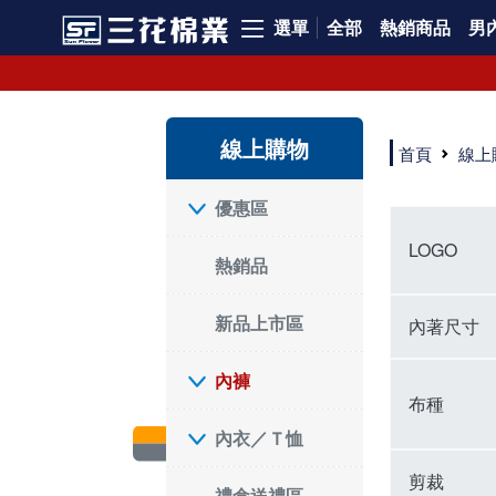
選單
全部
熱銷商品
男內
內褲、平口褲、純棉內褲，50年優質棉製造，品質保證安心!
寬鬆立體剪裁純棉內褲、平口褲，雙層門襟設計，舒適不走光，在家可當短褲穿，一件抵兩件，超高CP值。
資深打版師打造五片式專利剪裁，行動自如不卡卡，舒適美感兼具，高品質平價好穿。買三花內褲對身體最好!
線上購物
選擇內褲、平口褲、純棉內褲首重品質。舒適、透氣的內褲、平口褲、純棉內褲能影響健康，須謹慎挑選。三花內褲透氣不悶，值得信賴！
首頁
線上
三花內褲、平口褲、純棉內褲50年來持續升級，符合人體工學設計，柔軟無勒痕的鬆緊帶。三花內褲是肌膚好友，口碑熱銷！
選擇內褲首重品質。三花內褲50年來不斷升級，證明其卓越品質。符合人體工學剪裁，柔軟無痕鬆緊帶，是必買首選。兼具品質與外型，與肌膚零感接觸，穿著舒適，看來有質感。三花內褲設計獨特，質料優良，專業剪裁，呵護肌膚。新鮮高品質棉材製成，多款選擇，耐洗耐穿，三花內褲絕對首選。
"內褲購買及使用經驗網友來信分享 近年來，我經常在大型連鎖賣場如佳瑪、美華泰等地看到三花內褲的展示。最近一兩年，甚至百貨公司及街頭店鋪都開始大量出現三花專櫃或專賣店。我猜測，這應該是三花在營運策略上的調整，才使得這些改變成為現實。 本來，三花內褲一直是消費者選購內褲時的熱門選項之一。內褲櫃點的增多使我更加注意到這個品牌，因此我在選購內褲時，特意多研究了一下三花內褲的設計。 先從內褲外層包裝談起，有些內褲有PP袋包裝，有些則沒有。雖然這是一件小事，但我發現朋友們中有人會介意內褲包裝沒有PP袋。他們認為沒有PP袋會使包裝不夠精美。對我來說，有PP袋確實能提升包裝的精緻度，但內褲不裝PP袋其實也算是環保。所以，這就看每個人對內褲包裝的需求和感受了。 每次購買內褲時，我都會特別帶一件五片式剪裁的內褲。三花的平口內褲被稱為全國第一件五片式剪裁內褲，這話應該不是隨便說說的，畢竟三花是一個擁有超過50年歷史的老品牌，專注於研發和改良內褲。當初，我覺得這種設計有些花俏，只是圖個新鮮買來試試，結果發現內褲多一片真的有其優勢，尤其是減少了內褲卡屁的次數。雖然這個狀況不可能完全消失，但大大增加了穿著的舒適度。 三花內褲的價格也在我能接受的範圍內，因此它逐漸成為我的心頭好。此外，內褲選購時的另一個重要因素是鬆緊帶。看內褲是否舊了，第一眼通常看鬆緊帶。故意或不小心露出內褲褲頭的時候，印象分數也是由鬆緊帶決定的。 很多內褲品牌強調鬆緊帶的造型及花樣，這類內褲非常適合一些特殊場合，如單身聯誼或約會時穿著，能夠加分不少。日常使用的內褲則建議選擇鬆緊帶不易鬆垮的，花樣其次。三花特別強調內褲鬆緊帶的耐洗度，而其他品牌鮮少提及這一點。 分場合選擇內褲是我的習慣。特殊場合內褲要講究一點，但平日則需要選擇鬆緊帶有保障的內褲。畢竟，內褲是每天陪伴我們超過12個小時的衣物，找到適合自己且耐洗耐穿高CP值的內褲才是最明智的選擇。 內褲畢竟是消耗品，定期更換非常重要。如果內褲沾染到髒污或處於潮濕的環境，就不應該撐太久。這是因為內褲長期接觸身體的重要部位，所以選擇和保養都要謹慎。 以上是我個人的內褲使用分享，並非業配，不代表任何人的立場。內褲還是要以自身體驗最為準確。希望大家都能找到適合自己的內褲，並多多支持台灣品牌。"
優惠區
LOGO
熱銷品
新品上市區
內著尺寸
內褲
布種
內衣／Ｔ恤
剪裁
禮盒送禮區