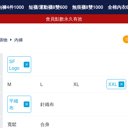
褲4件1000
短襪/運動襪8雙600
無痕襪8雙1000
全棉內衣6
會員點數永久有效
購物
內褲
SF
Logo
M
L
XL
XXL
平織
針織布
布
寬鬆
合身