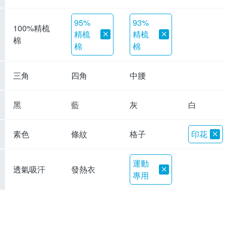
95%
93%
100%精梳
精梳
精梳
棉
棉
棉
三角
四角
中腰
黑
藍
灰
白
素色
條紋
格子
印花
運動
透氣吸汗
發熱衣
專用