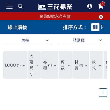
會員點數永久有效
線上購物
排序方式：
內褲
請選擇
內褲、平口褲、純棉內褲，50年優質棉製造，品質保證安心!
寬鬆立體剪裁純棉內褲、平口褲，雙層門襟設計，舒適不走光，在家可當短褲穿，一件抵兩件，超高CP值。
資深打版師打造五片式專利剪裁，行動自如不卡卡，舒適美感兼具，高品質平價好穿。買三花內褲對身體最好!
內
選擇內褲、平口褲、純棉內褲首重品質。舒適、透氣的內褲、平口褲、純棉內褲能影響健康，須謹慎挑選。三花內褲透氣不悶，值得信賴！
三花內褲、平口褲、純棉內褲50年來持續升級，符合人體工學設計，柔軟無勒痕的鬆緊帶。三花內褲是肌膚好友，口碑熱銷！
選擇內褲首重品質。三花內褲50年來不斷升級，證明其卓越品質。符合人體工學剪裁，柔軟無痕鬆緊帶，是必買首選。兼具品質與外型，與肌膚零感接觸，穿著舒適，看來有質感。三花內褲設計獨特，質料優良，專業剪裁，呵護肌膚。新鮮高品質棉材製成，多款選擇，耐洗耐穿，三花內褲絕對首選。
"內褲購買及使用經驗網友來信分享 近年來，我經常在大型連鎖賣場如佳瑪、美華泰等地看到三花內褲的展示。最近一兩年，甚至百貨公司及街頭店鋪都開始大量出現三花專櫃或專賣店。我猜測，這應該是三花在營運策略上的調整，才使得這些改變成為現實。 本來，三花內褲一直是消費者選購內褲時的熱門選項之一。內褲櫃點的增多使我更加注意到這個品牌，因此我在選購內褲時，特意多研究了一下三花內褲的設計。 先從內褲外層包裝談起，有些內褲有PP袋包裝，有些則沒有。雖然這是一件小事，但我發現朋友們中有人會介意內褲包裝沒有PP袋。他們認為沒有PP袋會使包裝不夠精美。對我來說，有PP袋確實能提升包裝的精緻度，但內褲不裝PP袋其實也算是環保。所以，這就看每個人對內褲包裝的需求和感受了。 每次購買內褲時，我都會特別帶一件五片式剪裁的內褲。三花的平口內褲被稱為全國第一件五片式剪裁內褲，這話應該不是隨便說說的，畢竟三花是一個擁有超過50年歷史的老品牌，專注於研發和改良內褲。當初，我覺得這種設計有些花俏，只是圖個新鮮買來試試，結果發現內褲多一片真的有其優勢，尤其是減少了內褲卡屁的次數。雖然這個狀況不可能完全消失，但大大增加了穿著的舒適度。 三花內褲的價格也在我能接受的範圍內，因此它逐漸成為我的心頭好。此外，內褲選購時的另一個重要因素是鬆緊帶。看內褲是否舊了，第一眼通常看鬆緊帶。故意或不小心露出內褲褲頭的時候，印象分數也是由鬆緊帶決定的。 很多內褲品牌強調鬆緊帶的造型及花樣，這類內褲非常適合一些特殊場合，如單身聯誼或約會時穿著，能夠加分不少。日常使用的內褲則建議選擇鬆緊帶不易鬆垮的，花樣其次。三花特別強調內褲鬆緊帶的耐洗度，而其他品牌鮮少提及這一點。 分場合選擇內褲是我的習慣。特殊場合內褲要講究一點，但平日則需要選擇鬆緊帶有保障的內褲。畢竟，內褲是每天陪伴我們超過12個小時的衣物，找到適合自己且耐洗耐穿高CP值的內褲才是最明智的選擇。 內褲畢竟是消耗品，定期更換非常重要。如果內褲沾染到髒污或處於潮濕的環境，就不應該撐太久。這是因為內褲長期接觸身體的重要部位，所以選擇和保養都要謹慎。 以上是我個人的內褲使用分享，並非業配，不代表任何人的立場。內褲還是要以自身體驗最為準確。希望大家都能找到適合自己的內褲，並多多支持台灣品牌。"
著
布
剪
材
款
色
LOGO
1
1
2
尺
種
裁
質
式
系
寸
1