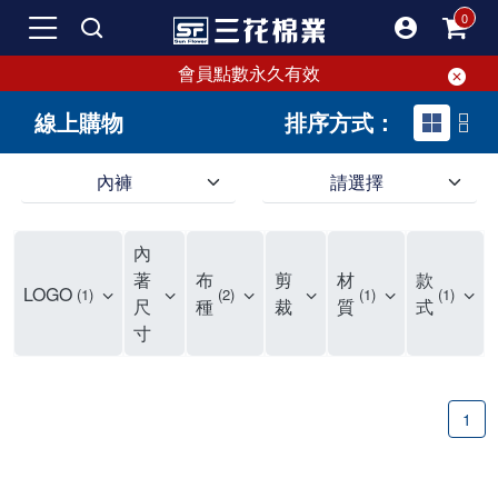
會員點數永久有效
線上購物
排序方式：
內褲
請選擇
內褲、平口褲、純棉內褲，50年優質棉製造，品質保證安心!
寬鬆立體剪裁純棉內褲、平口褲，雙層門襟設計，舒適不走光，在家可當短褲穿，一件抵兩件，超高CP值。
資深打版師打造五片式專利剪裁，行動自如不卡卡，舒適美感兼具，高品質平價好穿。買三花內褲對身體最好!
內
選擇內褲、平口褲、純棉內褲首重品質。舒適、透氣的內褲、平口褲、純棉內褲能影響健康，須謹慎挑選。三花內褲透氣不悶，值得信賴！
三花內褲、平口褲、純棉內褲50年來持續升級，符合人體工學設計，柔軟無勒痕的鬆緊帶。三花內褲是肌膚好友，口碑熱銷！
選擇內褲首重品質。三花內褲50年來不斷升級，證明其卓越品質。符合人體工學剪裁，柔軟無痕鬆緊帶，是必買首選。兼具品質與外型，與肌膚零感接觸，穿著舒適，看來有質感。三花內褲設計獨特，質料優良，專業剪裁，呵護肌膚。新鮮高品質棉材製成，多款選擇，耐洗耐穿，三花內褲絕對首選。
"內褲購買及使用經驗網友來信分享 近年來，我經常在大型連鎖賣場如佳瑪、美華泰等地看到三花內褲的展示。最近一兩年，甚至百貨公司及街頭店鋪都開始大量出現三花專櫃或專賣店。我猜測，這應該是三花在營運策略上的調整，才使得這些改變成為現實。 本來，三花內褲一直是消費者選購內褲時的熱門選項之一。內褲櫃點的增多使我更加注意到這個品牌，因此我在選購內褲時，特意多研究了一下三花內褲的設計。 先從內褲外層包裝談起，有些內褲有PP袋包裝，有些則沒有。雖然這是一件小事，但我發現朋友們中有人會介意內褲包裝沒有PP袋。他們認為沒有PP袋會使包裝不夠精美。對我來說，有PP袋確實能提升包裝的精緻度，但內褲不裝PP袋其實也算是環保。所以，這就看每個人對內褲包裝的需求和感受了。 每次購買內褲時，我都會特別帶一件五片式剪裁的內褲。三花的平口內褲被稱為全國第一件五片式剪裁內褲，這話應該不是隨便說說的，畢竟三花是一個擁有超過50年歷史的老品牌，專注於研發和改良內褲。當初，我覺得這種設計有些花俏，只是圖個新鮮買來試試，結果發現內褲多一片真的有其優勢，尤其是減少了內褲卡屁的次數。雖然這個狀況不可能完全消失，但大大增加了穿著的舒適度。 三花內褲的價格也在我能接受的範圍內，因此它逐漸成為我的心頭好。此外，內褲選購時的另一個重要因素是鬆緊帶。看內褲是否舊了，第一眼通常看鬆緊帶。故意或不小心露出內褲褲頭的時候，印象分數也是由鬆緊帶決定的。 很多內褲品牌強調鬆緊帶的造型及花樣，這類內褲非常適合一些特殊場合，如單身聯誼或約會時穿著，能夠加分不少。日常使用的內褲則建議選擇鬆緊帶不易鬆垮的，花樣其次。三花特別強調內褲鬆緊帶的耐洗度，而其他品牌鮮少提及這一點。 分場合選擇內褲是我的習慣。特殊場合內褲要講究一點，但平日則需要選擇鬆緊帶有保障的內褲。畢竟，內褲是每天陪伴我們超過12個小時的衣物，找到適合自己且耐洗耐穿高CP值的內褲才是最明智的選擇。 內褲畢竟是消耗品，定期更換非常重要。如果內褲沾染到髒污或處於潮濕的環境，就不應該撐太久。這是因為內褲長期接觸身體的重要部位，所以選擇和保養都要謹慎。 以上是我個人的內褲使用分享，並非業配，不代表任何人的立場。內褲還是要以自身體驗最為準確。希望大家都能找到適合自己的內褲，並多多支持台灣品牌。"
著
布
剪
材
款
LOGO
1
2
1
1
尺
種
裁
質
式
寸
1