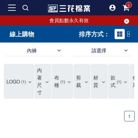
會員點數永久有效
線上購物
排序方式：
內褲
請選擇
內褲、平口褲、純棉內褲，50年優質棉製造，品質保證安心!
寬鬆立體剪裁純棉內褲、平口褲，雙層門襟設計，舒適不走光，在家可當短褲穿，一件抵兩件，超高CP值。
資深打版師打造五片式專利剪裁，行動自如不卡卡，舒適美感兼具，高品質平價好穿。買三花內褲對身體最好!
內
選擇內褲、平口褲、純棉內褲首重品質。舒適、透氣的內褲、平口褲、純棉內褲能影響健康，須謹慎挑選。三花內褲透氣不悶，值得信賴！
三花內褲、平口褲、純棉內褲50年來持續升級，符合人體工學設計，柔軟無勒痕的鬆緊帶。三花內褲是肌膚好友，口碑熱銷！
選擇內褲首重品質。三花內褲50年來不斷升級，證明其卓越品質。符合人體工學剪裁，柔軟無痕鬆緊帶，是必買首選。兼具品質與外型，與肌膚零感接觸，穿著舒適，看來有質感。三花內褲設計獨特，質料優良，專業剪裁，呵護肌膚。新鮮高品質棉材製成，多款選擇，耐洗耐穿，三花內褲絕對首選。
"內褲購買及使用經驗網友來信分享 近年來，我經常在大型連鎖賣場如佳瑪、美華泰等地看到三花內褲的展示。最近一兩年，甚至百貨公司及街頭店鋪都開始大量出現三花專櫃或專賣店。我猜測，這應該是三花在營運策略上的調整，才使得這些改變成為現實。 本來，三花內褲一直是消費者選購內褲時的熱門選項之一。內褲櫃點的增多使我更加注意到這個品牌，因此我在選購內褲時，特意多研究了一下三花內褲的設計。 先從內褲外層包裝談起，有些內褲有PP袋包裝，有些則沒有。雖然這是一件小事，但我發現朋友們中有人會介意內褲包裝沒有PP袋。他們認為沒有PP袋會使包裝不夠精美。對我來說，有PP袋確實能提升包裝的精緻度，但內褲不裝PP袋其實也算是環保。所以，這就看每個人對內褲包裝的需求和感受了。 每次購買內褲時，我都會特別帶一件五片式剪裁的內褲。三花的平口內褲被稱為全國第一件五片式剪裁內褲，這話應該不是隨便說說的，畢竟三花是一個擁有超過50年歷史的老品牌，專注於研發和改良內褲。當初，我覺得這種設計有些花俏，只是圖個新鮮買來試試，結果發現內褲多一片真的有其優勢，尤其是減少了內褲卡屁的次數。雖然這個狀況不可能完全消失，但大大增加了穿著的舒適度。 三花內褲的價格也在我能接受的範圍內，因此它逐漸成為我的心頭好。此外，內褲選購時的另一個重要因素是鬆緊帶。看內褲是否舊了，第一眼通常看鬆緊帶。故意或不小心露出內褲褲頭的時候，印象分數也是由鬆緊帶決定的。 很多內褲品牌強調鬆緊帶的造型及花樣，這類內褲非常適合一些特殊場合，如單身聯誼或約會時穿著，能夠加分不少。日常使用的內褲則建議選擇鬆緊帶不易鬆垮的，花樣其次。三花特別強調內褲鬆緊帶的耐洗度，而其他品牌鮮少提及這一點。 分場合選擇內褲是我的習慣。特殊場合內褲要講究一點，但平日則需要選擇鬆緊帶有保障的內褲。畢竟，內褲是每天陪伴我們超過12個小時的衣物，找到適合自己且耐洗耐穿高CP值的內褲才是最明智的選擇。 內褲畢竟是消耗品，定期更換非常重要。如果內褲沾染到髒污或處於潮濕的環境，就不應該撐太久。這是因為內褲長期接觸身體的重要部位，所以選擇和保養都要謹慎。 以上是我個人的內褲使用分享，並非業配，不代表任何人的立場。內褲還是要以自身體驗最為準確。希望大家都能找到適合自己的內褲，並多多支持台灣品牌。"
著
布
剪
材
款
色
LOGO
1
1
1
尺
種
裁
質
式
系
寸
1