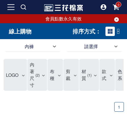
會員點數永久有效
線上購物
排序方式：
內褲
請選擇
內褲、平口褲、純棉內褲，50年優質棉製造，品質保證安心!
寬鬆立體剪裁純棉內褲、平口褲，雙層門襟設計，舒適不走光，在家可當短褲穿，一件抵兩件，超高CP值。
資深打版師打造五片式專利剪裁，行動自如不卡卡，舒適美感兼具，高品質平價好穿。買三花內褲對身體最好!
內
選擇內褲、平口褲、純棉內褲首重品質。舒適、透氣的內褲、平口褲、純棉內褲能影響健康，須謹慎挑選。三花內褲透氣不悶，值得信賴！
三花內褲、平口褲、純棉內褲50年來持續升級，符合人體工學設計，柔軟無勒痕的鬆緊帶。三花內褲是肌膚好友，口碑熱銷！
選擇內褲首重品質。三花內褲50年來不斷升級，證明其卓越品質。符合人體工學剪裁，柔軟無痕鬆緊帶，是必買首選。兼具品質與外型，與肌膚零感接觸，穿著舒適，看來有質感。三花內褲設計獨特，質料優良，專業剪裁，呵護肌膚。新鮮高品質棉材製成，多款選擇，耐洗耐穿，三花內褲絕對首選。
"內褲購買及使用經驗網友來信分享 近年來，我經常在大型連鎖賣場如佳瑪、美華泰等地看到三花內褲的展示。最近一兩年，甚至百貨公司及街頭店鋪都開始大量出現三花專櫃或專賣店。我猜測，這應該是三花在營運策略上的調整，才使得這些改變成為現實。 本來，三花內褲一直是消費者選購內褲時的熱門選項之一。內褲櫃點的增多使我更加注意到這個品牌，因此我在選購內褲時，特意多研究了一下三花內褲的設計。 先從內褲外層包裝談起，有些內褲有PP袋包裝，有些則沒有。雖然這是一件小事，但我發現朋友們中有人會介意內褲包裝沒有PP袋。他們認為沒有PP袋會使包裝不夠精美。對我來說，有PP袋確實能提升包裝的精緻度，但內褲不裝PP袋其實也算是環保。所以，這就看每個人對內褲包裝的需求和感受了。 每次購買內褲時，我都會特別帶一件五片式剪裁的內褲。三花的平口內褲被稱為全國第一件五片式剪裁內褲，這話應該不是隨便說說的，畢竟三花是一個擁有超過50年歷史的老品牌，專注於研發和改良內褲。當初，我覺得這種設計有些花俏，只是圖個新鮮買來試試，結果發現內褲多一片真的有其優勢，尤其是減少了內褲卡屁的次數。雖然這個狀況不可能完全消失，但大大增加了穿著的舒適度。 三花內褲的價格也在我能接受的範圍內，因此它逐漸成為我的心頭好。此外，內褲選購時的另一個重要因素是鬆緊帶。看內褲是否舊了，第一眼通常看鬆緊帶。故意或不小心露出內褲褲頭的時候，印象分數也是由鬆緊帶決定的。 很多內褲品牌強調鬆緊帶的造型及花樣，這類內褲非常適合一些特殊場合，如單身聯誼或約會時穿著，能夠加分不少。日常使用的內褲則建議選擇鬆緊帶不易鬆垮的，花樣其次。三花特別強調內褲鬆緊帶的耐洗度，而其他品牌鮮少提及這一點。 分場合選擇內褲是我的習慣。特殊場合內褲要講究一點，但平日則需要選擇鬆緊帶有保障的內褲。畢竟，內褲是每天陪伴我們超過12個小時的衣物，找到適合自己且耐洗耐穿高CP值的內褲才是最明智的選擇。 內褲畢竟是消耗品，定期更換非常重要。如果內褲沾染到髒污或處於潮濕的環境，就不應該撐太久。這是因為內褲長期接觸身體的重要部位，所以選擇和保養都要謹慎。 以上是我個人的內褲使用分享，並非業配，不代表任何人的立場。內褲還是要以自身體驗最為準確。希望大家都能找到適合自己的內褲，並多多支持台灣品牌。"
著
布
剪
材
款
色
LOGO
2
1
1
尺
種
裁
質
式
系
寸
1