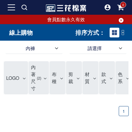
會員點數永久有效
線上購物
排序方式：
內褲
請選擇
內褲、平口褲、純棉內褲，50年優質棉製造，品質保證安心!
寬鬆立體剪裁純棉內褲、平口褲，雙層門襟設計，舒適不走光，在家可當短褲穿，一件抵兩件，超高CP值。
資深打版師打造五片式專利剪裁，行動自如不卡卡，舒適美感兼具，高品質平價好穿。買三花內褲對身體最好!
內
選擇內褲、平口褲、純棉內褲首重品質。舒適、透氣的內褲、平口褲、純棉內褲能影響健康，須謹慎挑選。三花內褲透氣不悶，值得信賴！
三花內褲、平口褲、純棉內褲50年來持續升級，符合人體工學設計，柔軟無勒痕的鬆緊帶。三花內褲是肌膚好友，口碑熱銷！
選擇內褲首重品質。三花內褲50年來不斷升級，證明其卓越品質。符合人體工學剪裁，柔軟無痕鬆緊帶，是必買首選。兼具品質與外型，與肌膚零感接觸，穿著舒適，看來有質感。三花內褲設計獨特，質料優良，專業剪裁，呵護肌膚。新鮮高品質棉材製成，多款選擇，耐洗耐穿，三花內褲絕對首選。
"內褲購買及使用經驗網友來信分享 近年來，我經常在大型連鎖賣場如佳瑪、美華泰等地看到三花內褲的展示。最近一兩年，甚至百貨公司及街頭店鋪都開始大量出現三花專櫃或專賣店。我猜測，這應該是三花在營運策略上的調整，才使得這些改變成為現實。 本來，三花內褲一直是消費者選購內褲時的熱門選項之一。內褲櫃點的增多使我更加注意到這個品牌，因此我在選購內褲時，特意多研究了一下三花內褲的設計。 先從內褲外層包裝談起，有些內褲有PP袋包裝，有些則沒有。雖然這是一件小事，但我發現朋友們中有人會介意內褲包裝沒有PP袋。他們認為沒有PP袋會使包裝不夠精美。對我來說，有PP袋確實能提升包裝的精緻度，但內褲不裝PP袋其實也算是環保。所以，這就看每個人對內褲包裝的需求和感受了。 每次購買內褲時，我都會特別帶一件五片式剪裁的內褲。三花的平口內褲被稱為全國第一件五片式剪裁內褲，這話應該不是隨便說說的，畢竟三花是一個擁有超過50年歷史的老品牌，專注於研發和改良內褲。當初，我覺得這種設計有些花俏，只是圖個新鮮買來試試，結果發現內褲多一片真的有其優勢，尤其是減少了內褲卡屁的次數。雖然這個狀況不可能完全消失，但大大增加了穿著的舒適度。 三花內褲的價格也在我能接受的範圍內，因此它逐漸成為我的心頭好。此外，內褲選購時的另一個重要因素是鬆緊帶。看內褲是否舊了，第一眼通常看鬆緊帶。故意或不小心露出內褲褲頭的時候，印象分數也是由鬆緊帶決定的。 很多內褲品牌強調鬆緊帶的造型及花樣，這類內褲非常適合一些特殊場合，如單身聯誼或約會時穿著，能夠加分不少。日常使用的內褲則建議選擇鬆緊帶不易鬆垮的，花樣其次。三花特別強調內褲鬆緊帶的耐洗度，而其他品牌鮮少提及這一點。 分場合選擇內褲是我的習慣。特殊場合內褲要講究一點，但平日則需要選擇鬆緊帶有保障的內褲。畢竟，內褲是每天陪伴我們超過12個小時的衣物，找到適合自己且耐洗耐穿高CP值的內褲才是最明智的選擇。 內褲畢竟是消耗品，定期更換非常重要。如果內褲沾染到髒污或處於潮濕的環境，就不應該撐太久。這是因為內褲長期接觸身體的重要部位，所以選擇和保養都要謹慎。 以上是我個人的內褲使用分享，並非業配，不代表任何人的立場。內褲還是要以自身體驗最為準確。希望大家都能找到適合自己的內褲，並多多支持台灣品牌。"
著
布
剪
材
款
色
LOGO
2
尺
種
裁
質
式
系
寸
1