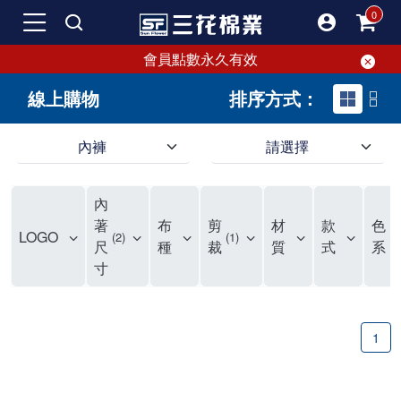
會員點數永久有效
線上購物
排序方式：
內褲
請選擇
內褲、平口褲、純棉內褲，50年優質棉製造，品質保證安心!
寬鬆立體剪裁純棉內褲、平口褲，雙層門襟設計，舒適不走光，在家可當短褲穿，一件抵兩件，超高CP值。
資深打版師打造五片式專利剪裁，行動自如不卡卡，舒適美感兼具，高品質平價好穿。買三花內褲對身體最好!
內
選擇內褲、平口褲、純棉內褲首重品質。舒適、透氣的內褲、平口褲、純棉內褲能影響健康，須謹慎挑選。三花內褲透氣不悶，值得信賴！
三花內褲、平口褲、純棉內褲50年來持續升級，符合人體工學設計，柔軟無勒痕的鬆緊帶。三花內褲是肌膚好友，口碑熱銷！
選擇內褲首重品質。三花內褲50年來不斷升級，證明其卓越品質。符合人體工學剪裁，柔軟無痕鬆緊帶，是必買首選。兼具品質與外型，與肌膚零感接觸，穿著舒適，看來有質感。三花內褲設計獨特，質料優良，專業剪裁，呵護肌膚。新鮮高品質棉材製成，多款選擇，耐洗耐穿，三花內褲絕對首選。
"內褲購買及使用經驗網友來信分享 近年來，我經常在大型連鎖賣場如佳瑪、美華泰等地看到三花內褲的展示。最近一兩年，甚至百貨公司及街頭店鋪都開始大量出現三花專櫃或專賣店。我猜測，這應該是三花在營運策略上的調整，才使得這些改變成為現實。 本來，三花內褲一直是消費者選購內褲時的熱門選項之一。內褲櫃點的增多使我更加注意到這個品牌，因此我在選購內褲時，特意多研究了一下三花內褲的設計。 先從內褲外層包裝談起，有些內褲有PP袋包裝，有些則沒有。雖然這是一件小事，但我發現朋友們中有人會介意內褲包裝沒有PP袋。他們認為沒有PP袋會使包裝不夠精美。對我來說，有PP袋確實能提升包裝的精緻度，但內褲不裝PP袋其實也算是環保。所以，這就看每個人對內褲包裝的需求和感受了。 每次購買內褲時，我都會特別帶一件五片式剪裁的內褲。三花的平口內褲被稱為全國第一件五片式剪裁內褲，這話應該不是隨便說說的，畢竟三花是一個擁有超過50年歷史的老品牌，專注於研發和改良內褲。當初，我覺得這種設計有些花俏，只是圖個新鮮買來試試，結果發現內褲多一片真的有其優勢，尤其是減少了內褲卡屁的次數。雖然這個狀況不可能完全消失，但大大增加了穿著的舒適度。 三花內褲的價格也在我能接受的範圍內，因此它逐漸成為我的心頭好。此外，內褲選購時的另一個重要因素是鬆緊帶。看內褲是否舊了，第一眼通常看鬆緊帶。故意或不小心露出內褲褲頭的時候，印象分數也是由鬆緊帶決定的。 很多內褲品牌強調鬆緊帶的造型及花樣，這類內褲非常適合一些特殊場合，如單身聯誼或約會時穿著，能夠加分不少。日常使用的內褲則建議選擇鬆緊帶不易鬆垮的，花樣其次。三花特別強調內褲鬆緊帶的耐洗度，而其他品牌鮮少提及這一點。 分場合選擇內褲是我的習慣。特殊場合內褲要講究一點，但平日則需要選擇鬆緊帶有保障的內褲。畢竟，內褲是每天陪伴我們超過12個小時的衣物，找到適合自己且耐洗耐穿高CP值的內褲才是最明智的選擇。 內褲畢竟是消耗品，定期更換非常重要。如果內褲沾染到髒污或處於潮濕的環境，就不應該撐太久。這是因為內褲長期接觸身體的重要部位，所以選擇和保養都要謹慎。 以上是我個人的內褲使用分享，並非業配，不代表任何人的立場。內褲還是要以自身體驗最為準確。希望大家都能找到適合自己的內褲，並多多支持台灣品牌。"
著
布
剪
材
款
色
LOGO
2
1
2
尺
種
裁
質
式
系
寸
1