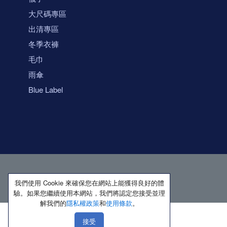
大尺碼專區
出清專區
冬季衣褲
毛巾
雨傘
Blue Label
我們使用 Cookie 來確保您在網站上能獲得良好的體
驗。如果您繼續使用本網站，我們將認定您接受並理
解我們的
隱私權政策
和
使用條款
。
接受
著作權所有 保留一切權利