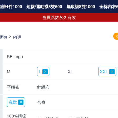
褲4件1000
短襪/運動襪8雙600
無痕襪8雙1000
全棉內衣6
會員點數永久有效
購物
內褲
SF Logo
M
L
XL
XXL
平織布
針織布
寬鬆
合身
100%精梳