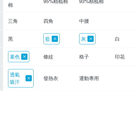
95%精梳棉
93%精梳棉
棉
三角
四角
中腰
黑
藍
灰
白
素色
條紋
格子
印花
透氣
發熱衣
運動專用
吸汗