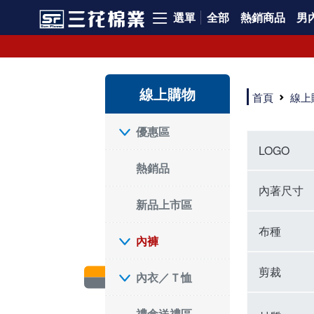
選單
全部
熱銷商品
男內
內褲、平口褲、純棉內褲，50年優質棉製造，品質保證安心!
寬鬆立體剪裁純棉內褲、平口褲，雙層門襟設計，舒適不走光，在家可當短褲穿，一件抵兩件，超高CP值。
資深打版師打造五片式專利剪裁，行動自如不卡卡，舒適美感兼具，高品質平價好穿。買三花內褲對身體最好!
線上購物
選擇內褲、平口褲、純棉內褲首重品質。舒適、透氣的內褲、平口褲、純棉內褲能影響健康，須謹慎挑選。三花內褲透氣不悶，值得信賴！
首頁
線上
三花內褲、平口褲、純棉內褲50年來持續升級，符合人體工學設計，柔軟無勒痕的鬆緊帶。三花內褲是肌膚好友，口碑熱銷！
選擇內褲首重品質。三花內褲50年來不斷升級，證明其卓越品質。符合人體工學剪裁，柔軟無痕鬆緊帶，是必買首選。兼具品質與外型，與肌膚零感接觸，穿著舒適，看來有質感。三花內褲設計獨特，質料優良，專業剪裁，呵護肌膚。新鮮高品質棉材製成，多款選擇，耐洗耐穿，三花內褲絕對首選。
"內褲購買及使用經驗網友來信分享 近年來，我經常在大型連鎖賣場如佳瑪、美華泰等地看到三花內褲的展示。最近一兩年，甚至百貨公司及街頭店鋪都開始大量出現三花專櫃或專賣店。我猜測，這應該是三花在營運策略上的調整，才使得這些改變成為現實。 本來，三花內褲一直是消費者選購內褲時的熱門選項之一。內褲櫃點的增多使我更加注意到這個品牌，因此我在選購內褲時，特意多研究了一下三花內褲的設計。 先從內褲外層包裝談起，有些內褲有PP袋包裝，有些則沒有。雖然這是一件小事，但我發現朋友們中有人會介意內褲包裝沒有PP袋。他們認為沒有PP袋會使包裝不夠精美。對我來說，有PP袋確實能提升包裝的精緻度，但內褲不裝PP袋其實也算是環保。所以，這就看每個人對內褲包裝的需求和感受了。 每次購買內褲時，我都會特別帶一件五片式剪裁的內褲。三花的平口內褲被稱為全國第一件五片式剪裁內褲，這話應該不是隨便說說的，畢竟三花是一個擁有超過50年歷史的老品牌，專注於研發和改良內褲。當初，我覺得這種設計有些花俏，只是圖個新鮮買來試試，結果發現內褲多一片真的有其優勢，尤其是減少了內褲卡屁的次數。雖然這個狀況不可能完全消失，但大大增加了穿著的舒適度。 三花內褲的價格也在我能接受的範圍內，因此它逐漸成為我的心頭好。此外，內褲選購時的另一個重要因素是鬆緊帶。看內褲是否舊了，第一眼通常看鬆緊帶。故意或不小心露出內褲褲頭的時候，印象分數也是由鬆緊帶決定的。 很多內褲品牌強調鬆緊帶的造型及花樣，這類內褲非常適合一些特殊場合，如單身聯誼或約會時穿著，能夠加分不少。日常使用的內褲則建議選擇鬆緊帶不易鬆垮的，花樣其次。三花特別強調內褲鬆緊帶的耐洗度，而其他品牌鮮少提及這一點。 分場合選擇內褲是我的習慣。特殊場合內褲要講究一點，但平日則需要選擇鬆緊帶有保障的內褲。畢竟，內褲是每天陪伴我們超過12個小時的衣物，找到適合自己且耐洗耐穿高CP值的內褲才是最明智的選擇。 內褲畢竟是消耗品，定期更換非常重要。如果內褲沾染到髒污或處於潮濕的環境，就不應該撐太久。這是因為內褲長期接觸身體的重要部位，所以選擇和保養都要謹慎。 以上是我個人的內褲使用分享，並非業配，不代表任何人的立場。內褲還是要以自身體驗最為準確。希望大家都能找到適合自己的內褲，並多多支持台灣品牌。"
優惠區
LOGO
熱銷品
內著尺寸
新品上市區
布種
內褲
剪裁
內衣／Ｔ恤
禮盒送禮區