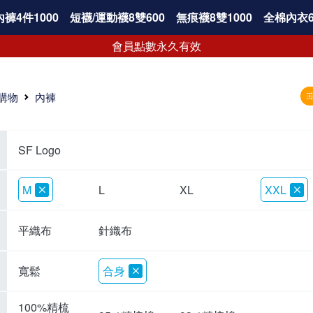
褲4件1000
短襪/運動襪8雙600
無痕襪8雙1000
全棉內衣6
會員點數永久有效
購物
內褲
SF Logo
M
L
XL
XXL
平織布
針織布
寬鬆
合身
100%精梳