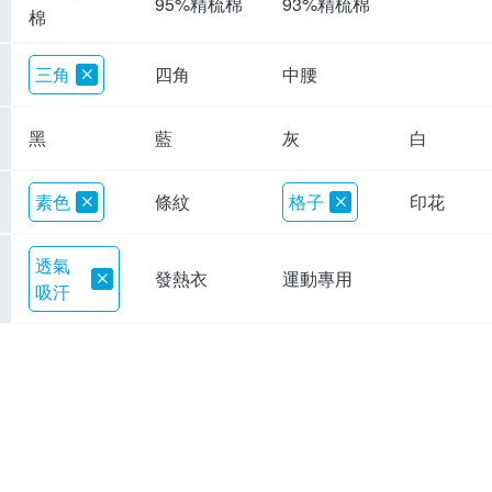
95%精梳棉
93%精梳棉
棉
三角
四角
中腰
黑
藍
灰
白
素色
條紋
格子
印花
透氣
發熱衣
運動專用
吸汗