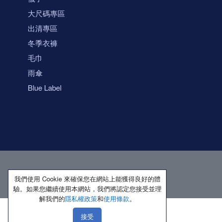
大尺碼專區
出清專區
冬季衣褲
毛巾
雨傘
Blue Label
我們使用 Cookie 來確保您在網站上能獲得良好的體
驗。如果您繼續使用本網站，我們將認定您接受並理
解我們的
隱私權政策
和
使用條款
。
接受
著作權所有 保留一切權利