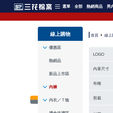
選單
全部
熱銷商品
男內
內褲、平口褲、純棉內褲，50年優質棉製造，品質保證安心!
寬鬆立體剪裁純棉內褲、平口褲，雙層門襟設計，舒適不走光，在家可當短褲穿，一件抵兩件，超高CP值。
資深打版師打造五片式專利剪裁，行動自如不卡卡，舒適美感兼具，高品質平價好穿。買三花內褲對身體最好!
線上購物
選擇內褲、平口褲、純棉內褲首重品質。舒適、透氣的內褲、平口褲、純棉內褲能影響健康，須謹慎挑選。三花內褲透氣不悶，值得信賴！
首頁
線上
三花內褲、平口褲、純棉內褲50年來持續升級，符合人體工學設計，柔軟無勒痕的鬆緊帶。三花內褲是肌膚好友，口碑熱銷！
選擇內褲首重品質。三花內褲50年來不斷升級，證明其卓越品質。符合人體工學剪裁，柔軟無痕鬆緊帶，是必買首選。兼具品質與外型，與肌膚零感接觸，穿著舒適，看來有質感。三花內褲設計獨特，質料優良，專業剪裁，呵護肌膚。新鮮高品質棉材製成，多款選擇，耐洗耐穿，三花內褲絕對首選。
"內褲購買及使用經驗網友來信分享 近年來，我經常在大型連鎖賣場如佳瑪、美華泰等地看到三花內褲的展示。最近一兩年，甚至百貨公司及街頭店鋪都開始大量出現三花專櫃或專賣店。我猜測，這應該是三花在營運策略上的調整，才使得這些改變成為現實。 本來，三花內褲一直是消費者選購內褲時的熱門選項之一。內褲櫃點的增多使我更加注意到這個品牌，因此我在選購內褲時，特意多研究了一下三花內褲的設計。 先從內褲外層包裝談起，有些內褲有PP袋包裝，有些則沒有。雖然這是一件小事，但我發現朋友們中有人會介意內褲包裝沒有PP袋。他們認為沒有PP袋會使包裝不夠精美。對我來說，有PP袋確實能提升包裝的精緻度，但內褲不裝PP袋其實也算是環保。所以，這就看每個人對內褲包裝的需求和感受了。 每次購買內褲時，我都會特別帶一件五片式剪裁的內褲。三花的平口內褲被稱為全國第一件五片式剪裁內褲，這話應該不是隨便說說的，畢竟三花是一個擁有超過50年歷史的老品牌，專注於研發和改良內褲。當初，我覺得這種設計有些花俏，只是圖個新鮮買來試試，結果發現內褲多一片真的有其優勢，尤其是減少了內褲卡屁的次數。雖然這個狀況不可能完全消失，但大大增加了穿著的舒適度。 三花內褲的價格也在我能接受的範圍內，因此它逐漸成為我的心頭好。此外，內褲選購時的另一個重要因素是鬆緊帶。看內褲是否舊了，第一眼通常看鬆緊帶。故意或不小心露出內褲褲頭的時候，印象分數也是由鬆緊帶決定的。 很多內褲品牌強調鬆緊帶的造型及花樣，這類內褲非常適合一些特殊場合，如單身聯誼或約會時穿著，能夠加分不少。日常使用的內褲則建議選擇鬆緊帶不易鬆垮的，花樣其次。三花特別強調內褲鬆緊帶的耐洗度，而其他品牌鮮少提及這一點。 分場合選擇內褲是我的習慣。特殊場合內褲要講究一點，但平日則需要選擇鬆緊帶有保障的內褲。畢竟，內褲是每天陪伴我們超過12個小時的衣物，找到適合自己且耐洗耐穿高CP值的內褲才是最明智的選擇。 內褲畢竟是消耗品，定期更換非常重要。如果內褲沾染到髒污或處於潮濕的環境，就不應該撐太久。這是因為內褲長期接觸身體的重要部位，所以選擇和保養都要謹慎。 以上是我個人的內褲使用分享，並非業配，不代表任何人的立場。內褲還是要以自身體驗最為準確。希望大家都能找到適合自己的內褲，並多多支持台灣品牌。"
優惠區
LOGO
熱銷品
內著尺寸
新品上市區
布種
內褲
剪裁
內衣／Ｔ恤
禮盒送禮區