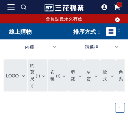
會員點數永久有效
線上購物
排序方式：
內褲
請選擇
內褲、平口褲、純棉內褲，50年優質棉製造，品質保證安心!
寬鬆立體剪裁純棉內褲、平口褲，雙層門襟設計，舒適不走光，在家可當短褲穿，一件抵兩件，超高CP值。
資深打版師打造五片式專利剪裁，行動自如不卡卡，舒適美感兼具，高品質平價好穿。買三花內褲對身體最好!
內
選擇內褲、平口褲、純棉內褲首重品質。舒適、透氣的內褲、平口褲、純棉內褲能影響健康，須謹慎挑選。三花內褲透氣不悶，值得信賴！
三花內褲、平口褲、純棉內褲50年來持續升級，符合人體工學設計，柔軟無勒痕的鬆緊帶。三花內褲是肌膚好友，口碑熱銷！
選擇內褲首重品質。三花內褲50年來不斷升級，證明其卓越品質。符合人體工學剪裁，柔軟無痕鬆緊帶，是必買首選。兼具品質與外型，與肌膚零感接觸，穿著舒適，看來有質感。三花內褲設計獨特，質料優良，專業剪裁，呵護肌膚。新鮮高品質棉材製成，多款選擇，耐洗耐穿，三花內褲絕對首選。
"內褲購買及使用經驗網友來信分享 近年來，我經常在大型連鎖賣場如佳瑪、美華泰等地看到三花內褲的展示。最近一兩年，甚至百貨公司及街頭店鋪都開始大量出現三花專櫃或專賣店。我猜測，這應該是三花在營運策略上的調整，才使得這些改變成為現實。 本來，三花內褲一直是消費者選購內褲時的熱門選項之一。內褲櫃點的增多使我更加注意到這個品牌，因此我在選購內褲時，特意多研究了一下三花內褲的設計。 先從內褲外層包裝談起，有些內褲有PP袋包裝，有些則沒有。雖然這是一件小事，但我發現朋友們中有人會介意內褲包裝沒有PP袋。他們認為沒有PP袋會使包裝不夠精美。對我來說，有PP袋確實能提升包裝的精緻度，但內褲不裝PP袋其實也算是環保。所以，這就看每個人對內褲包裝的需求和感受了。 每次購買內褲時，我都會特別帶一件五片式剪裁的內褲。三花的平口內褲被稱為全國第一件五片式剪裁內褲，這話應該不是隨便說說的，畢竟三花是一個擁有超過50年歷史的老品牌，專注於研發和改良內褲。當初，我覺得這種設計有些花俏，只是圖個新鮮買來試試，結果發現內褲多一片真的有其優勢，尤其是減少了內褲卡屁的次數。雖然這個狀況不可能完全消失，但大大增加了穿著的舒適度。 三花內褲的價格也在我能接受的範圍內，因此它逐漸成為我的心頭好。此外，內褲選購時的另一個重要因素是鬆緊帶。看內褲是否舊了，第一眼通常看鬆緊帶。故意或不小心露出內褲褲頭的時候，印象分數也是由鬆緊帶決定的。 很多內褲品牌強調鬆緊帶的造型及花樣，這類內褲非常適合一些特殊場合，如單身聯誼或約會時穿著，能夠加分不少。日常使用的內褲則建議選擇鬆緊帶不易鬆垮的，花樣其次。三花特別強調內褲鬆緊帶的耐洗度，而其他品牌鮮少提及這一點。 分場合選擇內褲是我的習慣。特殊場合內褲要講究一點，但平日則需要選擇鬆緊帶有保障的內褲。畢竟，內褲是每天陪伴我們超過12個小時的衣物，找到適合自己且耐洗耐穿高CP值的內褲才是最明智的選擇。 內褲畢竟是消耗品，定期更換非常重要。如果內褲沾染到髒污或處於潮濕的環境，就不應該撐太久。這是因為內褲長期接觸身體的重要部位，所以選擇和保養都要謹慎。 以上是我個人的內褲使用分享，並非業配，不代表任何人的立場。內褲還是要以自身體驗最為準確。希望大家都能找到適合自己的內褲，並多多支持台灣品牌。"
著
布
剪
材
款
色
LOGO
1
1
1
尺
種
裁
質
式
系
寸
1