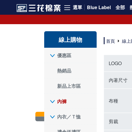
選單
Blue Label
全部
內褲、平口褲、純棉內褲，50年優質棉製造，品質保證安心!
寬鬆立體剪裁純棉內褲、平口褲，雙層門襟設計，舒適不走光，在家可當短褲穿，一件抵兩件，超高CP值。
資深打版師打造五片式專利剪裁，行動自如不卡卡，舒適美感兼具，高品質平價好穿。買三花內褲對身體最好!
線上購物
選擇內褲、平口褲、純棉內褲首重品質。舒適、透氣的內褲、平口褲、純棉內褲能影響健康，須謹慎挑選。三花內褲透氣不悶，值得信賴！
首頁
線上
三花內褲、平口褲、純棉內褲50年來持續升級，符合人體工學設計，柔軟無勒痕的鬆緊帶。三花內褲是肌膚好友，口碑熱銷！
選擇內褲首重品質。三花內褲50年來不斷升級，證明其卓越品質。符合人體工學剪裁，柔軟無痕鬆緊帶，是必買首選。兼具品質與外型，與肌膚零感接觸，穿著舒適，看來有質感。三花內褲設計獨特，質料優良，專業剪裁，呵護肌膚。新鮮高品質棉材製成，多款選擇，耐洗耐穿，三花內褲絕對首選。
"內褲購買及使用經驗網友來信分享 近年來，我經常在大型連鎖賣場如佳瑪、美華泰等地看到三花內褲的展示。最近一兩年，甚至百貨公司及街頭店鋪都開始大量出現三花專櫃或專賣店。我猜測，這應該是三花在營運策略上的調整，才使得這些改變成為現實。 本來，三花內褲一直是消費者選購內褲時的熱門選項之一。內褲櫃點的增多使我更加注意到這個品牌，因此我在選購內褲時，特意多研究了一下三花內褲的設計。 先從內褲外層包裝談起，有些內褲有PP袋包裝，有些則沒有。雖然這是一件小事，但我發現朋友們中有人會介意內褲包裝沒有PP袋。他們認為沒有PP袋會使包裝不夠精美。對我來說，有PP袋確實能提升包裝的精緻度，但內褲不裝PP袋其實也算是環保。所以，這就看每個人對內褲包裝的需求和感受了。 每次購買內褲時，我都會特別帶一件五片式剪裁的內褲。三花的平口內褲被稱為全國第一件五片式剪裁內褲，這話應該不是隨便說說的，畢竟三花是一個擁有超過50年歷史的老品牌，專注於研發和改良內褲。當初，我覺得這種設計有些花俏，只是圖個新鮮買來試試，結果發現內褲多一片真的有其優勢，尤其是減少了內褲卡屁的次數。雖然這個狀況不可能完全消失，但大大增加了穿著的舒適度。 三花內褲的價格也在我能接受的範圍內，因此它逐漸成為我的心頭好。此外，內褲選購時的另一個重要因素是鬆緊帶。看內褲是否舊了，第一眼通常看鬆緊帶。故意或不小心露出內褲褲頭的時候，印象分數也是由鬆緊帶決定的。 很多內褲品牌強調鬆緊帶的造型及花樣，這類內褲非常適合一些特殊場合，如單身聯誼或約會時穿著，能夠加分不少。日常使用的內褲則建議選擇鬆緊帶不易鬆垮的，花樣其次。三花特別強調內褲鬆緊帶的耐洗度，而其他品牌鮮少提及這一點。 分場合選擇內褲是我的習慣。特殊場合內褲要講究一點，但平日則需要選擇鬆緊帶有保障的內褲。畢竟，內褲是每天陪伴我們超過12個小時的衣物，找到適合自己且耐洗耐穿高CP值的內褲才是最明智的選擇。 內褲畢竟是消耗品，定期更換非常重要。如果內褲沾染到髒污或處於潮濕的環境，就不應該撐太久。這是因為內褲長期接觸身體的重要部位，所以選擇和保養都要謹慎。 以上是我個人的內褲使用分享，並非業配，不代表任何人的立場。內褲還是要以自身體驗最為準確。希望大家都能找到適合自己的內褲，並多多支持台灣品牌。"
優惠區
LOGO
熱銷品
內著尺寸
新品上市區
布種
內褲
內衣／Ｔ恤
剪裁
禮盒送禮區