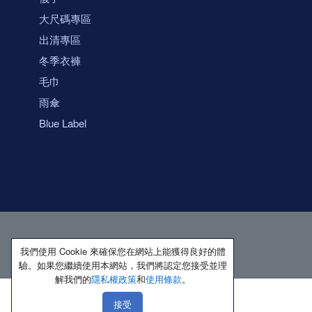
大尺碼專區
出清專區
冬季衣褲
毛巾
雨傘
Blue Label
我們使用 Cookie 來確保您在網站上能獲得良好的體
驗。如果您繼續使用本網站，我們將認定您接受並理
解我們的
隱私權政策
和
使用條款
。
接受
著作權所有 保留一切權利