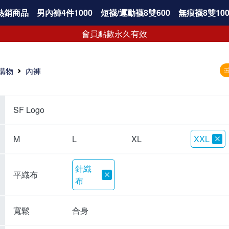
熱銷商品
男內褲4件1000
短襪/運動襪8雙600
無痕襪8雙100
會員點數永久有效
購物
內褲
SF Logo
M
L
XL
XXL
針織
平織布
布
寬鬆
合身