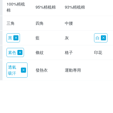
100%精梳
95%精梳棉
93%精梳棉
棉
三角
四角
中腰
黑
藍
灰
白
素色
條紋
格子
印花
透氣
發熱衣
運動專用
吸汗