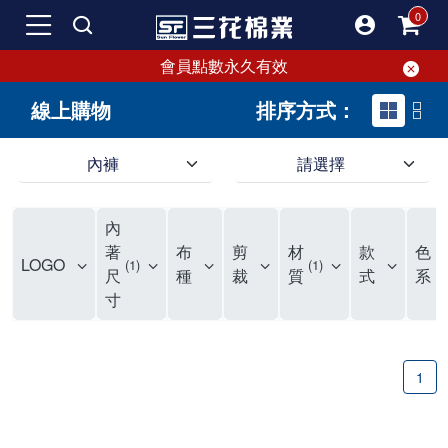
會員點數永久有效
線上購物
排序方式：
內褲
請選擇
內褲、平口褲、純棉內褲，50年優質棉製造，品質保證安心!
寬鬆立體剪裁純棉內褲、平口褲，雙層門襟設計，舒適不走光，在家可當短褲穿，一件抵兩件，超高CP值。
資深打版師打造五片式專利剪裁，行動自如不卡卡，舒適美感兼具，高品質平價好穿。買三花內褲對身體最好!
內
選擇內褲、平口褲、純棉內褲首重品質。舒適、透氣的內褲、平口褲、純棉內褲能影響健康，須謹慎挑選。三花內褲透氣不悶，值得信賴！
三花內褲、平口褲、純棉內褲50年來持續升級，符合人體工學設計，柔軟無勒痕的鬆緊帶。三花內褲是肌膚好友，口碑熱銷！
選擇內褲首重品質。三花內褲50年來不斷升級，證明其卓越品質。符合人體工學剪裁，柔軟無痕鬆緊帶，是必買首選。兼具品質與外型，與肌膚零感接觸，穿著舒適，看來有質感。三花內褲設計獨特，質料優良，專業剪裁，呵護肌膚。新鮮高品質棉材製成，多款選擇，耐洗耐穿，三花內褲絕對首選。
"內褲購買及使用經驗網友來信分享 近年來，我經常在大型連鎖賣場如佳瑪、美華泰等地看到三花內褲的展示。最近一兩年，甚至百貨公司及街頭店鋪都開始大量出現三花專櫃或專賣店。我猜測，這應該是三花在營運策略上的調整，才使得這些改變成為現實。 本來，三花內褲一直是消費者選購內褲時的熱門選項之一。內褲櫃點的增多使我更加注意到這個品牌，因此我在選購內褲時，特意多研究了一下三花內褲的設計。 先從內褲外層包裝談起，有些內褲有PP袋包裝，有些則沒有。雖然這是一件小事，但我發現朋友們中有人會介意內褲包裝沒有PP袋。他們認為沒有PP袋會使包裝不夠精美。對我來說，有PP袋確實能提升包裝的精緻度，但內褲不裝PP袋其實也算是環保。所以，這就看每個人對內褲包裝的需求和感受了。 每次購買內褲時，我都會特別帶一件五片式剪裁的內褲。三花的平口內褲被稱為全國第一件五片式剪裁內褲，這話應該不是隨便說說的，畢竟三花是一個擁有超過50年歷史的老品牌，專注於研發和改良內褲。當初，我覺得這種設計有些花俏，只是圖個新鮮買來試試，結果發現內褲多一片真的有其優勢，尤其是減少了內褲卡屁的次數。雖然這個狀況不可能完全消失，但大大增加了穿著的舒適度。 三花內褲的價格也在我能接受的範圍內，因此它逐漸成為我的心頭好。此外，內褲選購時的另一個重要因素是鬆緊帶。看內褲是否舊了，第一眼通常看鬆緊帶。故意或不小心露出內褲褲頭的時候，印象分數也是由鬆緊帶決定的。 很多內褲品牌強調鬆緊帶的造型及花樣，這類內褲非常適合一些特殊場合，如單身聯誼或約會時穿著，能夠加分不少。日常使用的內褲則建議選擇鬆緊帶不易鬆垮的，花樣其次。三花特別強調內褲鬆緊帶的耐洗度，而其他品牌鮮少提及這一點。 分場合選擇內褲是我的習慣。特殊場合內褲要講究一點，但平日則需要選擇鬆緊帶有保障的內褲。畢竟，內褲是每天陪伴我們超過12個小時的衣物，找到適合自己且耐洗耐穿高CP值的內褲才是最明智的選擇。 內褲畢竟是消耗品，定期更換非常重要。如果內褲沾染到髒污或處於潮濕的環境，就不應該撐太久。這是因為內褲長期接觸身體的重要部位，所以選擇和保養都要謹慎。 以上是我個人的內褲使用分享，並非業配，不代表任何人的立場。內褲還是要以自身體驗最為準確。希望大家都能找到適合自己的內褲，並多多支持台灣品牌。"
著
布
剪
材
款
色
LOGO
1
1
1
尺
種
裁
質
式
系
寸
1