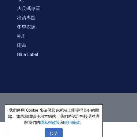
大尺碼專區
出清專區
冬季衣褲
毛巾
雨傘
Blue Label
我們使用 Cookie 來確保您在網站上能獲得良好的體
驗。如果您繼續使用本網站，我們將認定您接受並理
解我們的
隱私權政策
和
使用條款
。
接受
著作權所有 保留一切權利