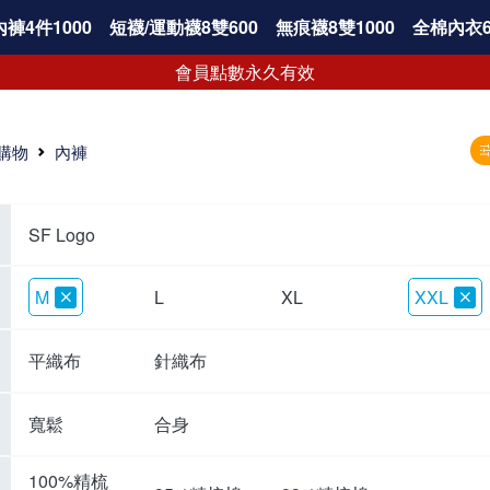
褲4件1000
短襪/運動襪8雙600
無痕襪8雙1000
全棉內衣6
會員點數永久有效
購物
內褲
SF Logo
M
L
XL
XXL
平織布
針織布
寬鬆
合身
100%精梳