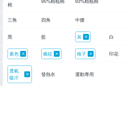
95%精梳棉
93%精梳棉
棉
三角
四角
中腰
黑
藍
灰
白
素色
條紋
格子
印花
透氣
發熱衣
運動專用
吸汗