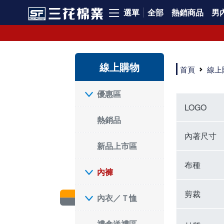
選單
全部
熱銷商品
男內
內褲、平口褲、純棉內褲，50年優質棉製造，品質保證安心!
寬鬆立體剪裁純棉內褲、平口褲，雙層門襟設計，舒適不走光，在家可當短褲穿，一件抵兩件，超高CP值。
資深打版師打造五片式專利剪裁，行動自如不卡卡，舒適美感兼具，高品質平價好穿。買三花內褲對身體最好!
線上購物
選擇內褲、平口褲、純棉內褲首重品質。舒適、透氣的內褲、平口褲、純棉內褲能影響健康，須謹慎挑選。三花內褲透氣不悶，值得信賴！
首頁
線上
三花內褲、平口褲、純棉內褲50年來持續升級，符合人體工學設計，柔軟無勒痕的鬆緊帶。三花內褲是肌膚好友，口碑熱銷！
選擇內褲首重品質。三花內褲50年來不斷升級，證明其卓越品質。符合人體工學剪裁，柔軟無痕鬆緊帶，是必買首選。兼具品質與外型，與肌膚零感接觸，穿著舒適，看來有質感。三花內褲設計獨特，質料優良，專業剪裁，呵護肌膚。新鮮高品質棉材製成，多款選擇，耐洗耐穿，三花內褲絕對首選。
"內褲購買及使用經驗網友來信分享 近年來，我經常在大型連鎖賣場如佳瑪、美華泰等地看到三花內褲的展示。最近一兩年，甚至百貨公司及街頭店鋪都開始大量出現三花專櫃或專賣店。我猜測，這應該是三花在營運策略上的調整，才使得這些改變成為現實。 本來，三花內褲一直是消費者選購內褲時的熱門選項之一。內褲櫃點的增多使我更加注意到這個品牌，因此我在選購內褲時，特意多研究了一下三花內褲的設計。 先從內褲外層包裝談起，有些內褲有PP袋包裝，有些則沒有。雖然這是一件小事，但我發現朋友們中有人會介意內褲包裝沒有PP袋。他們認為沒有PP袋會使包裝不夠精美。對我來說，有PP袋確實能提升包裝的精緻度，但內褲不裝PP袋其實也算是環保。所以，這就看每個人對內褲包裝的需求和感受了。 每次購買內褲時，我都會特別帶一件五片式剪裁的內褲。三花的平口內褲被稱為全國第一件五片式剪裁內褲，這話應該不是隨便說說的，畢竟三花是一個擁有超過50年歷史的老品牌，專注於研發和改良內褲。當初，我覺得這種設計有些花俏，只是圖個新鮮買來試試，結果發現內褲多一片真的有其優勢，尤其是減少了內褲卡屁的次數。雖然這個狀況不可能完全消失，但大大增加了穿著的舒適度。 三花內褲的價格也在我能接受的範圍內，因此它逐漸成為我的心頭好。此外，內褲選購時的另一個重要因素是鬆緊帶。看內褲是否舊了，第一眼通常看鬆緊帶。故意或不小心露出內褲褲頭的時候，印象分數也是由鬆緊帶決定的。 很多內褲品牌強調鬆緊帶的造型及花樣，這類內褲非常適合一些特殊場合，如單身聯誼或約會時穿著，能夠加分不少。日常使用的內褲則建議選擇鬆緊帶不易鬆垮的，花樣其次。三花特別強調內褲鬆緊帶的耐洗度，而其他品牌鮮少提及這一點。 分場合選擇內褲是我的習慣。特殊場合內褲要講究一點，但平日則需要選擇鬆緊帶有保障的內褲。畢竟，內褲是每天陪伴我們超過12個小時的衣物，找到適合自己且耐洗耐穿高CP值的內褲才是最明智的選擇。 內褲畢竟是消耗品，定期更換非常重要。如果內褲沾染到髒污或處於潮濕的環境，就不應該撐太久。這是因為內褲長期接觸身體的重要部位，所以選擇和保養都要謹慎。 以上是我個人的內褲使用分享，並非業配，不代表任何人的立場。內褲還是要以自身體驗最為準確。希望大家都能找到適合自己的內褲，並多多支持台灣品牌。"
優惠區
LOGO
熱銷品
內著尺寸
新品上市區
布種
內褲
剪裁
內衣／Ｔ恤
禮盒送禮區