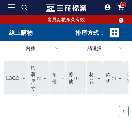
會員點數永久有效
線上購物
排序方式：
內褲
請選擇
內褲、平口褲、純棉內褲，50年優質棉製造，品質保證安心!
寬鬆立體剪裁純棉內褲、平口褲，雙層門襟設計，舒適不走光，在家可當短褲穿，一件抵兩件，超高CP值。
資深打版師打造五片式專利剪裁，行動自如不卡卡，舒適美感兼具，高品質平價好穿。買三花內褲對身體最好!
內
選擇內褲、平口褲、純棉內褲首重品質。舒適、透氣的內褲、平口褲、純棉內褲能影響健康，須謹慎挑選。三花內褲透氣不悶，值得信賴！
三花內褲、平口褲、純棉內褲50年來持續升級，符合人體工學設計，柔軟無勒痕的鬆緊帶。三花內褲是肌膚好友，口碑熱銷！
選擇內褲首重品質。三花內褲50年來不斷升級，證明其卓越品質。符合人體工學剪裁，柔軟無痕鬆緊帶，是必買首選。兼具品質與外型，與肌膚零感接觸，穿著舒適，看來有質感。三花內褲設計獨特，質料優良，專業剪裁，呵護肌膚。新鮮高品質棉材製成，多款選擇，耐洗耐穿，三花內褲絕對首選。
"內褲購買及使用經驗網友來信分享 近年來，我經常在大型連鎖賣場如佳瑪、美華泰等地看到三花內褲的展示。最近一兩年，甚至百貨公司及街頭店鋪都開始大量出現三花專櫃或專賣店。我猜測，這應該是三花在營運策略上的調整，才使得這些改變成為現實。 本來，三花內褲一直是消費者選購內褲時的熱門選項之一。內褲櫃點的增多使我更加注意到這個品牌，因此我在選購內褲時，特意多研究了一下三花內褲的設計。 先從內褲外層包裝談起，有些內褲有PP袋包裝，有些則沒有。雖然這是一件小事，但我發現朋友們中有人會介意內褲包裝沒有PP袋。他們認為沒有PP袋會使包裝不夠精美。對我來說，有PP袋確實能提升包裝的精緻度，但內褲不裝PP袋其實也算是環保。所以，這就看每個人對內褲包裝的需求和感受了。 每次購買內褲時，我都會特別帶一件五片式剪裁的內褲。三花的平口內褲被稱為全國第一件五片式剪裁內褲，這話應該不是隨便說說的，畢竟三花是一個擁有超過50年歷史的老品牌，專注於研發和改良內褲。當初，我覺得這種設計有些花俏，只是圖個新鮮買來試試，結果發現內褲多一片真的有其優勢，尤其是減少了內褲卡屁的次數。雖然這個狀況不可能完全消失，但大大增加了穿著的舒適度。 三花內褲的價格也在我能接受的範圍內，因此它逐漸成為我的心頭好。此外，內褲選購時的另一個重要因素是鬆緊帶。看內褲是否舊了，第一眼通常看鬆緊帶。故意或不小心露出內褲褲頭的時候，印象分數也是由鬆緊帶決定的。 很多內褲品牌強調鬆緊帶的造型及花樣，這類內褲非常適合一些特殊場合，如單身聯誼或約會時穿著，能夠加分不少。日常使用的內褲則建議選擇鬆緊帶不易鬆垮的，花樣其次。三花特別強調內褲鬆緊帶的耐洗度，而其他品牌鮮少提及這一點。 分場合選擇內褲是我的習慣。特殊場合內褲要講究一點，但平日則需要選擇鬆緊帶有保障的內褲。畢竟，內褲是每天陪伴我們超過12個小時的衣物，找到適合自己且耐洗耐穿高CP值的內褲才是最明智的選擇。 內褲畢竟是消耗品，定期更換非常重要。如果內褲沾染到髒污或處於潮濕的環境，就不應該撐太久。這是因為內褲長期接觸身體的重要部位，所以選擇和保養都要謹慎。 以上是我個人的內褲使用分享，並非業配，不代表任何人的立場。內褲還是要以自身體驗最為準確。希望大家都能找到適合自己的內褲，並多多支持台灣品牌。"
著
布
剪
材
款
色
LOGO
1
1
1
尺
種
裁
質
式
系
寸
1