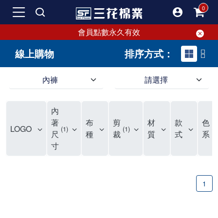
會員點數永久有效
線上購物
排序方式：
內褲
請選擇
內褲、平口褲、純棉內褲，50年優質棉製造，品質保證安心!
寬鬆立體剪裁純棉內褲、平口褲，雙層門襟設計，舒適不走光，在家可當短褲穿，一件抵兩件，超高CP值。
資深打版師打造五片式專利剪裁，行動自如不卡卡，舒適美感兼具，高品質平價好穿。買三花內褲對身體最好!
內
選擇內褲、平口褲、純棉內褲首重品質。舒適、透氣的內褲、平口褲、純棉內褲能影響健康，須謹慎挑選。三花內褲透氣不悶，值得信賴！
三花內褲、平口褲、純棉內褲50年來持續升級，符合人體工學設計，柔軟無勒痕的鬆緊帶。三花內褲是肌膚好友，口碑熱銷！
選擇內褲首重品質。三花內褲50年來不斷升級，證明其卓越品質。符合人體工學剪裁，柔軟無痕鬆緊帶，是必買首選。兼具品質與外型，與肌膚零感接觸，穿著舒適，看來有質感。三花內褲設計獨特，質料優良，專業剪裁，呵護肌膚。新鮮高品質棉材製成，多款選擇，耐洗耐穿，三花內褲絕對首選。
"內褲購買及使用經驗網友來信分享 近年來，我經常在大型連鎖賣場如佳瑪、美華泰等地看到三花內褲的展示。最近一兩年，甚至百貨公司及街頭店鋪都開始大量出現三花專櫃或專賣店。我猜測，這應該是三花在營運策略上的調整，才使得這些改變成為現實。 本來，三花內褲一直是消費者選購內褲時的熱門選項之一。內褲櫃點的增多使我更加注意到這個品牌，因此我在選購內褲時，特意多研究了一下三花內褲的設計。 先從內褲外層包裝談起，有些內褲有PP袋包裝，有些則沒有。雖然這是一件小事，但我發現朋友們中有人會介意內褲包裝沒有PP袋。他們認為沒有PP袋會使包裝不夠精美。對我來說，有PP袋確實能提升包裝的精緻度，但內褲不裝PP袋其實也算是環保。所以，這就看每個人對內褲包裝的需求和感受了。 每次購買內褲時，我都會特別帶一件五片式剪裁的內褲。三花的平口內褲被稱為全國第一件五片式剪裁內褲，這話應該不是隨便說說的，畢竟三花是一個擁有超過50年歷史的老品牌，專注於研發和改良內褲。當初，我覺得這種設計有些花俏，只是圖個新鮮買來試試，結果發現內褲多一片真的有其優勢，尤其是減少了內褲卡屁的次數。雖然這個狀況不可能完全消失，但大大增加了穿著的舒適度。 三花內褲的價格也在我能接受的範圍內，因此它逐漸成為我的心頭好。此外，內褲選購時的另一個重要因素是鬆緊帶。看內褲是否舊了，第一眼通常看鬆緊帶。故意或不小心露出內褲褲頭的時候，印象分數也是由鬆緊帶決定的。 很多內褲品牌強調鬆緊帶的造型及花樣，這類內褲非常適合一些特殊場合，如單身聯誼或約會時穿著，能夠加分不少。日常使用的內褲則建議選擇鬆緊帶不易鬆垮的，花樣其次。三花特別強調內褲鬆緊帶的耐洗度，而其他品牌鮮少提及這一點。 分場合選擇內褲是我的習慣。特殊場合內褲要講究一點，但平日則需要選擇鬆緊帶有保障的內褲。畢竟，內褲是每天陪伴我們超過12個小時的衣物，找到適合自己且耐洗耐穿高CP值的內褲才是最明智的選擇。 內褲畢竟是消耗品，定期更換非常重要。如果內褲沾染到髒污或處於潮濕的環境，就不應該撐太久。這是因為內褲長期接觸身體的重要部位，所以選擇和保養都要謹慎。 以上是我個人的內褲使用分享，並非業配，不代表任何人的立場。內褲還是要以自身體驗最為準確。希望大家都能找到適合自己的內褲，並多多支持台灣品牌。"
著
布
剪
材
款
色
LOGO
1
1
3
尺
種
裁
質
式
系
寸
1