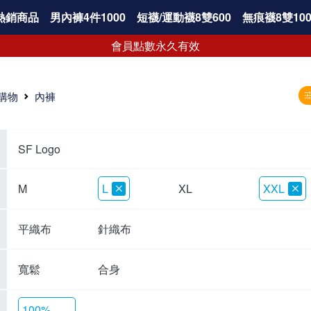
熱銷商品
男內褲4件1000
短襪/運動襪8雙600
無痕襪8雙100
會員點數永久有效
購物
內褲
SF Logo
M
L
XL
XXL
平織布
針織布
寬鬆
合身
100%