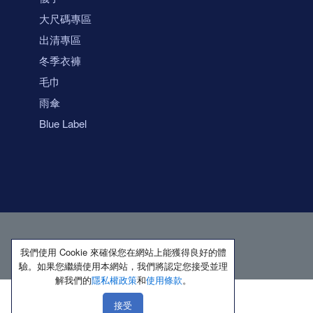
大尺碼專區
出清專區
冬季衣褲
毛巾
雨傘
Blue Label
我們使用 Cookie 來確保您在網站上能獲得良好的體
驗。如果您繼續使用本網站，我們將認定您接受並理
解我們的
隱私權政策
和
使用條款
。
接受
著作權所有 保留一切權利