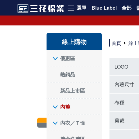
選單
Blue Label
全部
內褲、平口褲、純棉內褲，50年優質棉製造，品質保證安心!
寬鬆立體剪裁純棉內褲、平口褲，雙層門襟設計，舒適不走光，在家可當短褲穿，一件抵兩件，超高CP值。
資深打版師打造五片式專利剪裁，行動自如不卡卡，舒適美感兼具，高品質平價好穿。買三花內褲對身體最好!
線上購物
選擇內褲、平口褲、純棉內褲首重品質。舒適、透氣的內褲、平口褲、純棉內褲能影響健康，須謹慎挑選。三花內褲透氣不悶，值得信賴！
首頁
線上
三花內褲、平口褲、純棉內褲50年來持續升級，符合人體工學設計，柔軟無勒痕的鬆緊帶。三花內褲是肌膚好友，口碑熱銷！
選擇內褲首重品質。三花內褲50年來不斷升級，證明其卓越品質。符合人體工學剪裁，柔軟無痕鬆緊帶，是必買首選。兼具品質與外型，與肌膚零感接觸，穿著舒適，看來有質感。三花內褲設計獨特，質料優良，專業剪裁，呵護肌膚。新鮮高品質棉材製成，多款選擇，耐洗耐穿，三花內褲絕對首選。
"內褲購買及使用經驗網友來信分享 近年來，我經常在大型連鎖賣場如佳瑪、美華泰等地看到三花內褲的展示。最近一兩年，甚至百貨公司及街頭店鋪都開始大量出現三花專櫃或專賣店。我猜測，這應該是三花在營運策略上的調整，才使得這些改變成為現實。 本來，三花內褲一直是消費者選購內褲時的熱門選項之一。內褲櫃點的增多使我更加注意到這個品牌，因此我在選購內褲時，特意多研究了一下三花內褲的設計。 先從內褲外層包裝談起，有些內褲有PP袋包裝，有些則沒有。雖然這是一件小事，但我發現朋友們中有人會介意內褲包裝沒有PP袋。他們認為沒有PP袋會使包裝不夠精美。對我來說，有PP袋確實能提升包裝的精緻度，但內褲不裝PP袋其實也算是環保。所以，這就看每個人對內褲包裝的需求和感受了。 每次購買內褲時，我都會特別帶一件五片式剪裁的內褲。三花的平口內褲被稱為全國第一件五片式剪裁內褲，這話應該不是隨便說說的，畢竟三花是一個擁有超過50年歷史的老品牌，專注於研發和改良內褲。當初，我覺得這種設計有些花俏，只是圖個新鮮買來試試，結果發現內褲多一片真的有其優勢，尤其是減少了內褲卡屁的次數。雖然這個狀況不可能完全消失，但大大增加了穿著的舒適度。 三花內褲的價格也在我能接受的範圍內，因此它逐漸成為我的心頭好。此外，內褲選購時的另一個重要因素是鬆緊帶。看內褲是否舊了，第一眼通常看鬆緊帶。故意或不小心露出內褲褲頭的時候，印象分數也是由鬆緊帶決定的。 很多內褲品牌強調鬆緊帶的造型及花樣，這類內褲非常適合一些特殊場合，如單身聯誼或約會時穿著，能夠加分不少。日常使用的內褲則建議選擇鬆緊帶不易鬆垮的，花樣其次。三花特別強調內褲鬆緊帶的耐洗度，而其他品牌鮮少提及這一點。 分場合選擇內褲是我的習慣。特殊場合內褲要講究一點，但平日則需要選擇鬆緊帶有保障的內褲。畢竟，內褲是每天陪伴我們超過12個小時的衣物，找到適合自己且耐洗耐穿高CP值的內褲才是最明智的選擇。 內褲畢竟是消耗品，定期更換非常重要。如果內褲沾染到髒污或處於潮濕的環境，就不應該撐太久。這是因為內褲長期接觸身體的重要部位，所以選擇和保養都要謹慎。 以上是我個人的內褲使用分享，並非業配，不代表任何人的立場。內褲還是要以自身體驗最為準確。希望大家都能找到適合自己的內褲，並多多支持台灣品牌。"
優惠區
LOGO
熱銷品
內著尺寸
新品上市區
布種
內褲
剪裁
內衣／Ｔ恤
禮盒送禮區