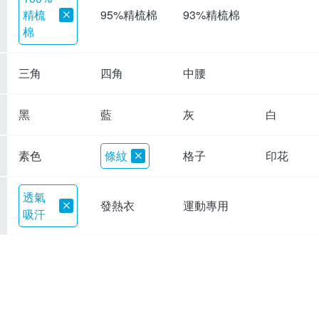
精梳
95%精梳棉
93%精梳棉
棉
三角
四角
中腰
黑
藍
灰
白
素色
條紋
格子
印花
透氣
發熱衣
運動專用
吸汗