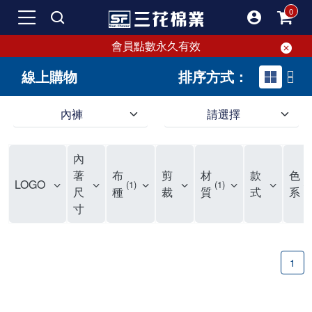
會員點數永久有效
線上購物
排序方式：
內褲
請選擇
內褲、平口褲、純棉內褲，50年優質棉製造，品質保證安心!
寬鬆立體剪裁純棉內褲、平口褲，雙層門襟設計，舒適不走光，在家可當短褲穿，一件抵兩件，超高CP值。
資深打版師打造五片式專利剪裁，行動自如不卡卡，舒適美感兼具，高品質平價好穿。買三花內褲對身體最好!
內
選擇內褲、平口褲、純棉內褲首重品質。舒適、透氣的內褲、平口褲、純棉內褲能影響健康，須謹慎挑選。三花內褲透氣不悶，值得信賴！
三花內褲、平口褲、純棉內褲50年來持續升級，符合人體工學設計，柔軟無勒痕的鬆緊帶。三花內褲是肌膚好友，口碑熱銷！
選擇內褲首重品質。三花內褲50年來不斷升級，證明其卓越品質。符合人體工學剪裁，柔軟無痕鬆緊帶，是必買首選。兼具品質與外型，與肌膚零感接觸，穿著舒適，看來有質感。三花內褲設計獨特，質料優良，專業剪裁，呵護肌膚。新鮮高品質棉材製成，多款選擇，耐洗耐穿，三花內褲絕對首選。
"內褲購買及使用經驗網友來信分享 近年來，我經常在大型連鎖賣場如佳瑪、美華泰等地看到三花內褲的展示。最近一兩年，甚至百貨公司及街頭店鋪都開始大量出現三花專櫃或專賣店。我猜測，這應該是三花在營運策略上的調整，才使得這些改變成為現實。 本來，三花內褲一直是消費者選購內褲時的熱門選項之一。內褲櫃點的增多使我更加注意到這個品牌，因此我在選購內褲時，特意多研究了一下三花內褲的設計。 先從內褲外層包裝談起，有些內褲有PP袋包裝，有些則沒有。雖然這是一件小事，但我發現朋友們中有人會介意內褲包裝沒有PP袋。他們認為沒有PP袋會使包裝不夠精美。對我來說，有PP袋確實能提升包裝的精緻度，但內褲不裝PP袋其實也算是環保。所以，這就看每個人對內褲包裝的需求和感受了。 每次購買內褲時，我都會特別帶一件五片式剪裁的內褲。三花的平口內褲被稱為全國第一件五片式剪裁內褲，這話應該不是隨便說說的，畢竟三花是一個擁有超過50年歷史的老品牌，專注於研發和改良內褲。當初，我覺得這種設計有些花俏，只是圖個新鮮買來試試，結果發現內褲多一片真的有其優勢，尤其是減少了內褲卡屁的次數。雖然這個狀況不可能完全消失，但大大增加了穿著的舒適度。 三花內褲的價格也在我能接受的範圍內，因此它逐漸成為我的心頭好。此外，內褲選購時的另一個重要因素是鬆緊帶。看內褲是否舊了，第一眼通常看鬆緊帶。故意或不小心露出內褲褲頭的時候，印象分數也是由鬆緊帶決定的。 很多內褲品牌強調鬆緊帶的造型及花樣，這類內褲非常適合一些特殊場合，如單身聯誼或約會時穿著，能夠加分不少。日常使用的內褲則建議選擇鬆緊帶不易鬆垮的，花樣其次。三花特別強調內褲鬆緊帶的耐洗度，而其他品牌鮮少提及這一點。 分場合選擇內褲是我的習慣。特殊場合內褲要講究一點，但平日則需要選擇鬆緊帶有保障的內褲。畢竟，內褲是每天陪伴我們超過12個小時的衣物，找到適合自己且耐洗耐穿高CP值的內褲才是最明智的選擇。 內褲畢竟是消耗品，定期更換非常重要。如果內褲沾染到髒污或處於潮濕的環境，就不應該撐太久。這是因為內褲長期接觸身體的重要部位，所以選擇和保養都要謹慎。 以上是我個人的內褲使用分享，並非業配，不代表任何人的立場。內褲還是要以自身體驗最為準確。希望大家都能找到適合自己的內褲，並多多支持台灣品牌。"
著
布
剪
材
款
色
LOGO
1
1
1
尺
種
裁
質
式
系
寸
1