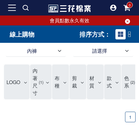
會員點數永久有效
線上購物
排序方式：
內褲
請選擇
內褲、平口褲、純棉內褲，50年優質棉製造，品質保證安心!
寬鬆立體剪裁純棉內褲、平口褲，雙層門襟設計，舒適不走光，在家可當短褲穿，一件抵兩件，超高CP值。
資深打版師打造五片式專利剪裁，行動自如不卡卡，舒適美感兼具，高品質平價好穿。買三花內褲對身體最好!
內
選擇內褲、平口褲、純棉內褲首重品質。舒適、透氣的內褲、平口褲、純棉內褲能影響健康，須謹慎挑選。三花內褲透氣不悶，值得信賴！
三花內褲、平口褲、純棉內褲50年來持續升級，符合人體工學設計，柔軟無勒痕的鬆緊帶。三花內褲是肌膚好友，口碑熱銷！
選擇內褲首重品質。三花內褲50年來不斷升級，證明其卓越品質。符合人體工學剪裁，柔軟無痕鬆緊帶，是必買首選。兼具品質與外型，與肌膚零感接觸，穿著舒適，看來有質感。三花內褲設計獨特，質料優良，專業剪裁，呵護肌膚。新鮮高品質棉材製成，多款選擇，耐洗耐穿，三花內褲絕對首選。
"內褲購買及使用經驗網友來信分享 近年來，我經常在大型連鎖賣場如佳瑪、美華泰等地看到三花內褲的展示。最近一兩年，甚至百貨公司及街頭店鋪都開始大量出現三花專櫃或專賣店。我猜測，這應該是三花在營運策略上的調整，才使得這些改變成為現實。 本來，三花內褲一直是消費者選購內褲時的熱門選項之一。內褲櫃點的增多使我更加注意到這個品牌，因此我在選購內褲時，特意多研究了一下三花內褲的設計。 先從內褲外層包裝談起，有些內褲有PP袋包裝，有些則沒有。雖然這是一件小事，但我發現朋友們中有人會介意內褲包裝沒有PP袋。他們認為沒有PP袋會使包裝不夠精美。對我來說，有PP袋確實能提升包裝的精緻度，但內褲不裝PP袋其實也算是環保。所以，這就看每個人對內褲包裝的需求和感受了。 每次購買內褲時，我都會特別帶一件五片式剪裁的內褲。三花的平口內褲被稱為全國第一件五片式剪裁內褲，這話應該不是隨便說說的，畢竟三花是一個擁有超過50年歷史的老品牌，專注於研發和改良內褲。當初，我覺得這種設計有些花俏，只是圖個新鮮買來試試，結果發現內褲多一片真的有其優勢，尤其是減少了內褲卡屁的次數。雖然這個狀況不可能完全消失，但大大增加了穿著的舒適度。 三花內褲的價格也在我能接受的範圍內，因此它逐漸成為我的心頭好。此外，內褲選購時的另一個重要因素是鬆緊帶。看內褲是否舊了，第一眼通常看鬆緊帶。故意或不小心露出內褲褲頭的時候，印象分數也是由鬆緊帶決定的。 很多內褲品牌強調鬆緊帶的造型及花樣，這類內褲非常適合一些特殊場合，如單身聯誼或約會時穿著，能夠加分不少。日常使用的內褲則建議選擇鬆緊帶不易鬆垮的，花樣其次。三花特別強調內褲鬆緊帶的耐洗度，而其他品牌鮮少提及這一點。 分場合選擇內褲是我的習慣。特殊場合內褲要講究一點，但平日則需要選擇鬆緊帶有保障的內褲。畢竟，內褲是每天陪伴我們超過12個小時的衣物，找到適合自己且耐洗耐穿高CP值的內褲才是最明智的選擇。 內褲畢竟是消耗品，定期更換非常重要。如果內褲沾染到髒污或處於潮濕的環境，就不應該撐太久。這是因為內褲長期接觸身體的重要部位，所以選擇和保養都要謹慎。 以上是我個人的內褲使用分享，並非業配，不代表任何人的立場。內褲還是要以自身體驗最為準確。希望大家都能找到適合自己的內褲，並多多支持台灣品牌。"
著
布
剪
材
款
色
LOGO
1
2
尺
種
裁
質
式
系
寸
1