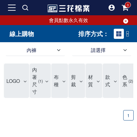
會員點數永久有效
線上購物
排序方式：
內褲
請選擇
內褲、平口褲、純棉內褲，50年優質棉製造，品質保證安心!
寬鬆立體剪裁純棉內褲、平口褲，雙層門襟設計，舒適不走光，在家可當短褲穿，一件抵兩件，超高CP值。
資深打版師打造五片式專利剪裁，行動自如不卡卡，舒適美感兼具，高品質平價好穿。買三花內褲對身體最好!
內
選擇內褲、平口褲、純棉內褲首重品質。舒適、透氣的內褲、平口褲、純棉內褲能影響健康，須謹慎挑選。三花內褲透氣不悶，值得信賴！
三花內褲、平口褲、純棉內褲50年來持續升級，符合人體工學設計，柔軟無勒痕的鬆緊帶。三花內褲是肌膚好友，口碑熱銷！
選擇內褲首重品質。三花內褲50年來不斷升級，證明其卓越品質。符合人體工學剪裁，柔軟無痕鬆緊帶，是必買首選。兼具品質與外型，與肌膚零感接觸，穿著舒適，看來有質感。三花內褲設計獨特，質料優良，專業剪裁，呵護肌膚。新鮮高品質棉材製成，多款選擇，耐洗耐穿，三花內褲絕對首選。
"內褲購買及使用經驗網友來信分享 近年來，我經常在大型連鎖賣場如佳瑪、美華泰等地看到三花內褲的展示。最近一兩年，甚至百貨公司及街頭店鋪都開始大量出現三花專櫃或專賣店。我猜測，這應該是三花在營運策略上的調整，才使得這些改變成為現實。 本來，三花內褲一直是消費者選購內褲時的熱門選項之一。內褲櫃點的增多使我更加注意到這個品牌，因此我在選購內褲時，特意多研究了一下三花內褲的設計。 先從內褲外層包裝談起，有些內褲有PP袋包裝，有些則沒有。雖然這是一件小事，但我發現朋友們中有人會介意內褲包裝沒有PP袋。他們認為沒有PP袋會使包裝不夠精美。對我來說，有PP袋確實能提升包裝的精緻度，但內褲不裝PP袋其實也算是環保。所以，這就看每個人對內褲包裝的需求和感受了。 每次購買內褲時，我都會特別帶一件五片式剪裁的內褲。三花的平口內褲被稱為全國第一件五片式剪裁內褲，這話應該不是隨便說說的，畢竟三花是一個擁有超過50年歷史的老品牌，專注於研發和改良內褲。當初，我覺得這種設計有些花俏，只是圖個新鮮買來試試，結果發現內褲多一片真的有其優勢，尤其是減少了內褲卡屁的次數。雖然這個狀況不可能完全消失，但大大增加了穿著的舒適度。 三花內褲的價格也在我能接受的範圍內，因此它逐漸成為我的心頭好。此外，內褲選購時的另一個重要因素是鬆緊帶。看內褲是否舊了，第一眼通常看鬆緊帶。故意或不小心露出內褲褲頭的時候，印象分數也是由鬆緊帶決定的。 很多內褲品牌強調鬆緊帶的造型及花樣，這類內褲非常適合一些特殊場合，如單身聯誼或約會時穿著，能夠加分不少。日常使用的內褲則建議選擇鬆緊帶不易鬆垮的，花樣其次。三花特別強調內褲鬆緊帶的耐洗度，而其他品牌鮮少提及這一點。 分場合選擇內褲是我的習慣。特殊場合內褲要講究一點，但平日則需要選擇鬆緊帶有保障的內褲。畢竟，內褲是每天陪伴我們超過12個小時的衣物，找到適合自己且耐洗耐穿高CP值的內褲才是最明智的選擇。 內褲畢竟是消耗品，定期更換非常重要。如果內褲沾染到髒污或處於潮濕的環境，就不應該撐太久。這是因為內褲長期接觸身體的重要部位，所以選擇和保養都要謹慎。 以上是我個人的內褲使用分享，並非業配，不代表任何人的立場。內褲還是要以自身體驗最為準確。希望大家都能找到適合自己的內褲，並多多支持台灣品牌。"
著
布
剪
材
款
色
LOGO
1
2
尺
種
裁
質
式
系
寸
1