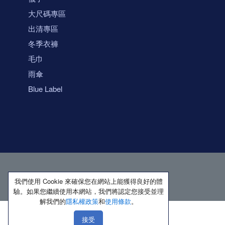
大尺碼專區
出清專區
冬季衣褲
毛巾
雨傘
Blue Label
我們使用 Cookie 來確保您在網站上能獲得良好的體
驗。如果您繼續使用本網站，我們將認定您接受並理
解我們的
隱私權政策
和
使用條款
。
接受
著作權所有 保留一切權利