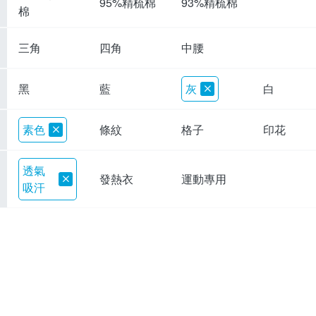
95%精梳棉
93%精梳棉
棉
三角
四角
中腰
黑
藍
灰
白
素色
條紋
格子
印花
透氣
發熱衣
運動專用
吸汗