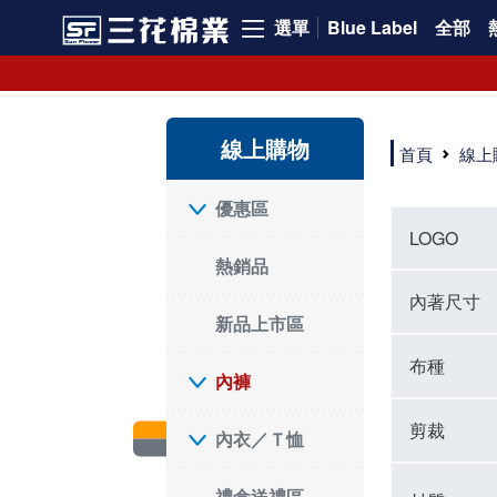
選單
Blue Label
全部
內褲、平口褲、純棉內褲，50年優質棉製造，品質保證安心!
寬鬆立體剪裁純棉內褲、平口褲，雙層門襟設計，舒適不走光，在家可當短褲穿，一件抵兩件，超高CP值。
資深打版師打造五片式專利剪裁，行動自如不卡卡，舒適美感兼具，高品質平價好穿。買三花內褲對身體最好!
線上購物
選擇內褲、平口褲、純棉內褲首重品質。舒適、透氣的內褲、平口褲、純棉內褲能影響健康，須謹慎挑選。三花內褲透氣不悶，值得信賴！
首頁
線上
三花內褲、平口褲、純棉內褲50年來持續升級，符合人體工學設計，柔軟無勒痕的鬆緊帶。三花內褲是肌膚好友，口碑熱銷！
選擇內褲首重品質。三花內褲50年來不斷升級，證明其卓越品質。符合人體工學剪裁，柔軟無痕鬆緊帶，是必買首選。兼具品質與外型，與肌膚零感接觸，穿著舒適，看來有質感。三花內褲設計獨特，質料優良，專業剪裁，呵護肌膚。新鮮高品質棉材製成，多款選擇，耐洗耐穿，三花內褲絕對首選。
"內褲購買及使用經驗網友來信分享 近年來，我經常在大型連鎖賣場如佳瑪、美華泰等地看到三花內褲的展示。最近一兩年，甚至百貨公司及街頭店鋪都開始大量出現三花專櫃或專賣店。我猜測，這應該是三花在營運策略上的調整，才使得這些改變成為現實。 本來，三花內褲一直是消費者選購內褲時的熱門選項之一。內褲櫃點的增多使我更加注意到這個品牌，因此我在選購內褲時，特意多研究了一下三花內褲的設計。 先從內褲外層包裝談起，有些內褲有PP袋包裝，有些則沒有。雖然這是一件小事，但我發現朋友們中有人會介意內褲包裝沒有PP袋。他們認為沒有PP袋會使包裝不夠精美。對我來說，有PP袋確實能提升包裝的精緻度，但內褲不裝PP袋其實也算是環保。所以，這就看每個人對內褲包裝的需求和感受了。 每次購買內褲時，我都會特別帶一件五片式剪裁的內褲。三花的平口內褲被稱為全國第一件五片式剪裁內褲，這話應該不是隨便說說的，畢竟三花是一個擁有超過50年歷史的老品牌，專注於研發和改良內褲。當初，我覺得這種設計有些花俏，只是圖個新鮮買來試試，結果發現內褲多一片真的有其優勢，尤其是減少了內褲卡屁的次數。雖然這個狀況不可能完全消失，但大大增加了穿著的舒適度。 三花內褲的價格也在我能接受的範圍內，因此它逐漸成為我的心頭好。此外，內褲選購時的另一個重要因素是鬆緊帶。看內褲是否舊了，第一眼通常看鬆緊帶。故意或不小心露出內褲褲頭的時候，印象分數也是由鬆緊帶決定的。 很多內褲品牌強調鬆緊帶的造型及花樣，這類內褲非常適合一些特殊場合，如單身聯誼或約會時穿著，能夠加分不少。日常使用的內褲則建議選擇鬆緊帶不易鬆垮的，花樣其次。三花特別強調內褲鬆緊帶的耐洗度，而其他品牌鮮少提及這一點。 分場合選擇內褲是我的習慣。特殊場合內褲要講究一點，但平日則需要選擇鬆緊帶有保障的內褲。畢竟，內褲是每天陪伴我們超過12個小時的衣物，找到適合自己且耐洗耐穿高CP值的內褲才是最明智的選擇。 內褲畢竟是消耗品，定期更換非常重要。如果內褲沾染到髒污或處於潮濕的環境，就不應該撐太久。這是因為內褲長期接觸身體的重要部位，所以選擇和保養都要謹慎。 以上是我個人的內褲使用分享，並非業配，不代表任何人的立場。內褲還是要以自身體驗最為準確。希望大家都能找到適合自己的內褲，並多多支持台灣品牌。"
優惠區
LOGO
熱銷品
內著尺寸
新品上市區
布種
內褲
剪裁
內衣／Ｔ恤
禮盒送禮區