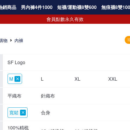
熱銷商品
男內褲4件1000
短襪/運動襪8雙600
無痕襪8雙100
會員點數永久有效
購物
內褲
SF Logo
M
L
XL
XXL
平織布
針織布
寬鬆
合身
100%精梳