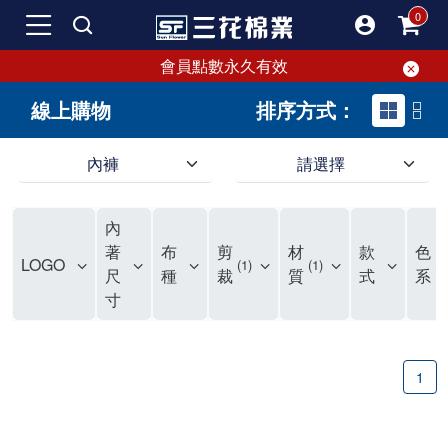
會員點數永久有效
線上購物
排序方式：
內褲
請選擇
內褲、平口褲、純棉內褲，50年優質棉製造，品質保證安心!
寬鬆立體剪裁純棉內褲、平口褲，雙層門襟設計，舒適不走光，在家可當短褲穿，一件抵兩件，超高CP值。
資深打版師打造五片式專利剪裁，行動自如不卡卡，舒適美感兼具，高品質平價好穿。買三花內褲對身體最好!
內
選擇內褲、平口褲、純棉內褲首重品質。舒適、透氣的內褲、平口褲、純棉內褲能影響健康，須謹慎挑選。三花內褲透氣不悶，值得信賴！
三花內褲、平口褲、純棉內褲50年來持續升級，符合人體工學設計，柔軟無勒痕的鬆緊帶。三花內褲是肌膚好友，口碑熱銷！
選擇內褲首重品質。三花內褲50年來不斷升級，證明其卓越品質。符合人體工學剪裁，柔軟無痕鬆緊帶，是必買首選。兼具品質與外型，與肌膚零感接觸，穿著舒適，看來有質感。三花內褲設計獨特，質料優良，專業剪裁，呵護肌膚。新鮮高品質棉材製成，多款選擇，耐洗耐穿，三花內褲絕對首選。
"內褲購買及使用經驗網友來信分享 近年來，我經常在大型連鎖賣場如佳瑪、美華泰等地看到三花內褲的展示。最近一兩年，甚至百貨公司及街頭店鋪都開始大量出現三花專櫃或專賣店。我猜測，這應該是三花在營運策略上的調整，才使得這些改變成為現實。 本來，三花內褲一直是消費者選購內褲時的熱門選項之一。內褲櫃點的增多使我更加注意到這個品牌，因此我在選購內褲時，特意多研究了一下三花內褲的設計。 先從內褲外層包裝談起，有些內褲有PP袋包裝，有些則沒有。雖然這是一件小事，但我發現朋友們中有人會介意內褲包裝沒有PP袋。他們認為沒有PP袋會使包裝不夠精美。對我來說，有PP袋確實能提升包裝的精緻度，但內褲不裝PP袋其實也算是環保。所以，這就看每個人對內褲包裝的需求和感受了。 每次購買內褲時，我都會特別帶一件五片式剪裁的內褲。三花的平口內褲被稱為全國第一件五片式剪裁內褲，這話應該不是隨便說說的，畢竟三花是一個擁有超過50年歷史的老品牌，專注於研發和改良內褲。當初，我覺得這種設計有些花俏，只是圖個新鮮買來試試，結果發現內褲多一片真的有其優勢，尤其是減少了內褲卡屁的次數。雖然這個狀況不可能完全消失，但大大增加了穿著的舒適度。 三花內褲的價格也在我能接受的範圍內，因此它逐漸成為我的心頭好。此外，內褲選購時的另一個重要因素是鬆緊帶。看內褲是否舊了，第一眼通常看鬆緊帶。故意或不小心露出內褲褲頭的時候，印象分數也是由鬆緊帶決定的。 很多內褲品牌強調鬆緊帶的造型及花樣，這類內褲非常適合一些特殊場合，如單身聯誼或約會時穿著，能夠加分不少。日常使用的內褲則建議選擇鬆緊帶不易鬆垮的，花樣其次。三花特別強調內褲鬆緊帶的耐洗度，而其他品牌鮮少提及這一點。 分場合選擇內褲是我的習慣。特殊場合內褲要講究一點，但平日則需要選擇鬆緊帶有保障的內褲。畢竟，內褲是每天陪伴我們超過12個小時的衣物，找到適合自己且耐洗耐穿高CP值的內褲才是最明智的選擇。 內褲畢竟是消耗品，定期更換非常重要。如果內褲沾染到髒污或處於潮濕的環境，就不應該撐太久。這是因為內褲長期接觸身體的重要部位，所以選擇和保養都要謹慎。 以上是我個人的內褲使用分享，並非業配，不代表任何人的立場。內褲還是要以自身體驗最為準確。希望大家都能找到適合自己的內褲，並多多支持台灣品牌。"
著
布
剪
材
款
色
LOGO
1
1
1
尺
種
裁
質
式
系
寸
1