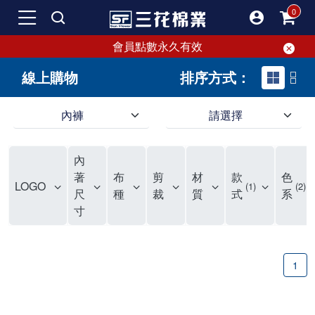
會員點數永久有效
線上購物
排序方式：
內褲
請選擇
內褲、平口褲、純棉內褲，50年優質棉製造，品質保證安心!
寬鬆立體剪裁純棉內褲、平口褲，雙層門襟設計，舒適不走光，在家可當短褲穿，一件抵兩件，超高CP值。
資深打版師打造五片式專利剪裁，行動自如不卡卡，舒適美感兼具，高品質平價好穿。買三花內褲對身體最好!
內
選擇內褲、平口褲、純棉內褲首重品質。舒適、透氣的內褲、平口褲、純棉內褲能影響健康，須謹慎挑選。三花內褲透氣不悶，值得信賴！
三花內褲、平口褲、純棉內褲50年來持續升級，符合人體工學設計，柔軟無勒痕的鬆緊帶。三花內褲是肌膚好友，口碑熱銷！
選擇內褲首重品質。三花內褲50年來不斷升級，證明其卓越品質。符合人體工學剪裁，柔軟無痕鬆緊帶，是必買首選。兼具品質與外型，與肌膚零感接觸，穿著舒適，看來有質感。三花內褲設計獨特，質料優良，專業剪裁，呵護肌膚。新鮮高品質棉材製成，多款選擇，耐洗耐穿，三花內褲絕對首選。
"內褲購買及使用經驗網友來信分享 近年來，我經常在大型連鎖賣場如佳瑪、美華泰等地看到三花內褲的展示。最近一兩年，甚至百貨公司及街頭店鋪都開始大量出現三花專櫃或專賣店。我猜測，這應該是三花在營運策略上的調整，才使得這些改變成為現實。 本來，三花內褲一直是消費者選購內褲時的熱門選項之一。內褲櫃點的增多使我更加注意到這個品牌，因此我在選購內褲時，特意多研究了一下三花內褲的設計。 先從內褲外層包裝談起，有些內褲有PP袋包裝，有些則沒有。雖然這是一件小事，但我發現朋友們中有人會介意內褲包裝沒有PP袋。他們認為沒有PP袋會使包裝不夠精美。對我來說，有PP袋確實能提升包裝的精緻度，但內褲不裝PP袋其實也算是環保。所以，這就看每個人對內褲包裝的需求和感受了。 每次購買內褲時，我都會特別帶一件五片式剪裁的內褲。三花的平口內褲被稱為全國第一件五片式剪裁內褲，這話應該不是隨便說說的，畢竟三花是一個擁有超過50年歷史的老品牌，專注於研發和改良內褲。當初，我覺得這種設計有些花俏，只是圖個新鮮買來試試，結果發現內褲多一片真的有其優勢，尤其是減少了內褲卡屁的次數。雖然這個狀況不可能完全消失，但大大增加了穿著的舒適度。 三花內褲的價格也在我能接受的範圍內，因此它逐漸成為我的心頭好。此外，內褲選購時的另一個重要因素是鬆緊帶。看內褲是否舊了，第一眼通常看鬆緊帶。故意或不小心露出內褲褲頭的時候，印象分數也是由鬆緊帶決定的。 很多內褲品牌強調鬆緊帶的造型及花樣，這類內褲非常適合一些特殊場合，如單身聯誼或約會時穿著，能夠加分不少。日常使用的內褲則建議選擇鬆緊帶不易鬆垮的，花樣其次。三花特別強調內褲鬆緊帶的耐洗度，而其他品牌鮮少提及這一點。 分場合選擇內褲是我的習慣。特殊場合內褲要講究一點，但平日則需要選擇鬆緊帶有保障的內褲。畢竟，內褲是每天陪伴我們超過12個小時的衣物，找到適合自己且耐洗耐穿高CP值的內褲才是最明智的選擇。 內褲畢竟是消耗品，定期更換非常重要。如果內褲沾染到髒污或處於潮濕的環境，就不應該撐太久。這是因為內褲長期接觸身體的重要部位，所以選擇和保養都要謹慎。 以上是我個人的內褲使用分享，並非業配，不代表任何人的立場。內褲還是要以自身體驗最為準確。希望大家都能找到適合自己的內褲，並多多支持台灣品牌。"
著
布
剪
材
款
色
LOGO
1
2
尺
種
裁
質
式
系
寸
1