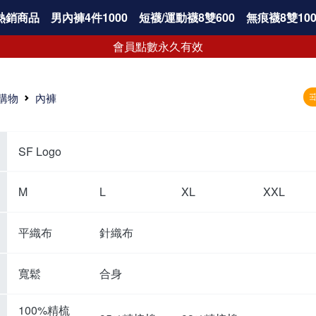
熱銷商品
男內褲4件1000
短襪/運動襪8雙600
無痕襪8雙100
會員點數永久有效
購物
內褲
SF Logo
M
L
XL
XXL
平織布
針織布
寬鬆
合身
100%精梳