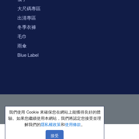
大尺碼專區
出清專區
冬季衣褲
毛巾
雨傘
Blue Label
我們使用 Cookie 來確保您在網站上能獲得良好的體
驗。如果您繼續使用本網站，我們將認定您接受並理
解我們的
隱私權政策
和
使用條款
。
接受
著作權所有 保留一切權利