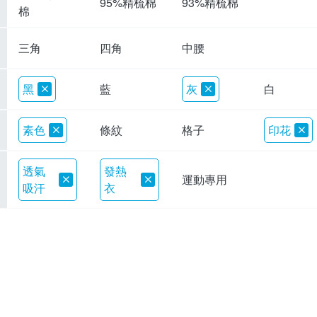
95%精梳棉
93%精梳棉
棉
三角
四角
中腰
黑
藍
灰
白
素色
條紋
格子
印花
透氣
發熱
運動專用
吸汗
衣