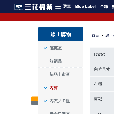
選單
Blue Label
全部
內褲、平口褲、純棉內褲，50年優質棉製造，品質保證安心!
寬鬆立體剪裁純棉內褲、平口褲，雙層門襟設計，舒適不走光，在家可當短褲穿，一件抵兩件，超高CP值。
資深打版師打造五片式專利剪裁，行動自如不卡卡，舒適美感兼具，高品質平價好穿。買三花內褲對身體最好!
線上購物
選擇內褲、平口褲、純棉內褲首重品質。舒適、透氣的內褲、平口褲、純棉內褲能影響健康，須謹慎挑選。三花內褲透氣不悶，值得信賴！
首頁
線上
三花內褲、平口褲、純棉內褲50年來持續升級，符合人體工學設計，柔軟無勒痕的鬆緊帶。三花內褲是肌膚好友，口碑熱銷！
選擇內褲首重品質。三花內褲50年來不斷升級，證明其卓越品質。符合人體工學剪裁，柔軟無痕鬆緊帶，是必買首選。兼具品質與外型，與肌膚零感接觸，穿著舒適，看來有質感。三花內褲設計獨特，質料優良，專業剪裁，呵護肌膚。新鮮高品質棉材製成，多款選擇，耐洗耐穿，三花內褲絕對首選。
"內褲購買及使用經驗網友來信分享 近年來，我經常在大型連鎖賣場如佳瑪、美華泰等地看到三花內褲的展示。最近一兩年，甚至百貨公司及街頭店鋪都開始大量出現三花專櫃或專賣店。我猜測，這應該是三花在營運策略上的調整，才使得這些改變成為現實。 本來，三花內褲一直是消費者選購內褲時的熱門選項之一。內褲櫃點的增多使我更加注意到這個品牌，因此我在選購內褲時，特意多研究了一下三花內褲的設計。 先從內褲外層包裝談起，有些內褲有PP袋包裝，有些則沒有。雖然這是一件小事，但我發現朋友們中有人會介意內褲包裝沒有PP袋。他們認為沒有PP袋會使包裝不夠精美。對我來說，有PP袋確實能提升包裝的精緻度，但內褲不裝PP袋其實也算是環保。所以，這就看每個人對內褲包裝的需求和感受了。 每次購買內褲時，我都會特別帶一件五片式剪裁的內褲。三花的平口內褲被稱為全國第一件五片式剪裁內褲，這話應該不是隨便說說的，畢竟三花是一個擁有超過50年歷史的老品牌，專注於研發和改良內褲。當初，我覺得這種設計有些花俏，只是圖個新鮮買來試試，結果發現內褲多一片真的有其優勢，尤其是減少了內褲卡屁的次數。雖然這個狀況不可能完全消失，但大大增加了穿著的舒適度。 三花內褲的價格也在我能接受的範圍內，因此它逐漸成為我的心頭好。此外，內褲選購時的另一個重要因素是鬆緊帶。看內褲是否舊了，第一眼通常看鬆緊帶。故意或不小心露出內褲褲頭的時候，印象分數也是由鬆緊帶決定的。 很多內褲品牌強調鬆緊帶的造型及花樣，這類內褲非常適合一些特殊場合，如單身聯誼或約會時穿著，能夠加分不少。日常使用的內褲則建議選擇鬆緊帶不易鬆垮的，花樣其次。三花特別強調內褲鬆緊帶的耐洗度，而其他品牌鮮少提及這一點。 分場合選擇內褲是我的習慣。特殊場合內褲要講究一點，但平日則需要選擇鬆緊帶有保障的內褲。畢竟，內褲是每天陪伴我們超過12個小時的衣物，找到適合自己且耐洗耐穿高CP值的內褲才是最明智的選擇。 內褲畢竟是消耗品，定期更換非常重要。如果內褲沾染到髒污或處於潮濕的環境，就不應該撐太久。這是因為內褲長期接觸身體的重要部位，所以選擇和保養都要謹慎。 以上是我個人的內褲使用分享，並非業配，不代表任何人的立場。內褲還是要以自身體驗最為準確。希望大家都能找到適合自己的內褲，並多多支持台灣品牌。"
優惠區
LOGO
熱銷品
內著尺寸
新品上市區
布種
內褲
剪裁
內衣／Ｔ恤
禮盒送禮區