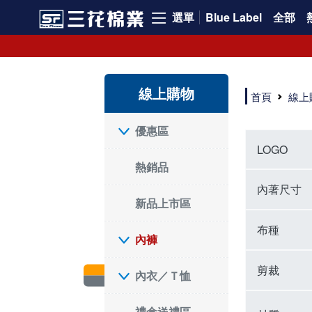
選單
Blue Label
全部
內褲、平口褲、純棉內褲，50年優質棉製造，品質保證安心!
寬鬆立體剪裁純棉內褲、平口褲，雙層門襟設計，舒適不走光，在家可當短褲穿，一件抵兩件，超高CP值。
資深打版師打造五片式專利剪裁，行動自如不卡卡，舒適美感兼具，高品質平價好穿。買三花內褲對身體最好!
線上購物
選擇內褲、平口褲、純棉內褲首重品質。舒適、透氣的內褲、平口褲、純棉內褲能影響健康，須謹慎挑選。三花內褲透氣不悶，值得信賴！
首頁
線上
三花內褲、平口褲、純棉內褲50年來持續升級，符合人體工學設計，柔軟無勒痕的鬆緊帶。三花內褲是肌膚好友，口碑熱銷！
選擇內褲首重品質。三花內褲50年來不斷升級，證明其卓越品質。符合人體工學剪裁，柔軟無痕鬆緊帶，是必買首選。兼具品質與外型，與肌膚零感接觸，穿著舒適，看來有質感。三花內褲設計獨特，質料優良，專業剪裁，呵護肌膚。新鮮高品質棉材製成，多款選擇，耐洗耐穿，三花內褲絕對首選。
"內褲購買及使用經驗網友來信分享 近年來，我經常在大型連鎖賣場如佳瑪、美華泰等地看到三花內褲的展示。最近一兩年，甚至百貨公司及街頭店鋪都開始大量出現三花專櫃或專賣店。我猜測，這應該是三花在營運策略上的調整，才使得這些改變成為現實。 本來，三花內褲一直是消費者選購內褲時的熱門選項之一。內褲櫃點的增多使我更加注意到這個品牌，因此我在選購內褲時，特意多研究了一下三花內褲的設計。 先從內褲外層包裝談起，有些內褲有PP袋包裝，有些則沒有。雖然這是一件小事，但我發現朋友們中有人會介意內褲包裝沒有PP袋。他們認為沒有PP袋會使包裝不夠精美。對我來說，有PP袋確實能提升包裝的精緻度，但內褲不裝PP袋其實也算是環保。所以，這就看每個人對內褲包裝的需求和感受了。 每次購買內褲時，我都會特別帶一件五片式剪裁的內褲。三花的平口內褲被稱為全國第一件五片式剪裁內褲，這話應該不是隨便說說的，畢竟三花是一個擁有超過50年歷史的老品牌，專注於研發和改良內褲。當初，我覺得這種設計有些花俏，只是圖個新鮮買來試試，結果發現內褲多一片真的有其優勢，尤其是減少了內褲卡屁的次數。雖然這個狀況不可能完全消失，但大大增加了穿著的舒適度。 三花內褲的價格也在我能接受的範圍內，因此它逐漸成為我的心頭好。此外，內褲選購時的另一個重要因素是鬆緊帶。看內褲是否舊了，第一眼通常看鬆緊帶。故意或不小心露出內褲褲頭的時候，印象分數也是由鬆緊帶決定的。 很多內褲品牌強調鬆緊帶的造型及花樣，這類內褲非常適合一些特殊場合，如單身聯誼或約會時穿著，能夠加分不少。日常使用的內褲則建議選擇鬆緊帶不易鬆垮的，花樣其次。三花特別強調內褲鬆緊帶的耐洗度，而其他品牌鮮少提及這一點。 分場合選擇內褲是我的習慣。特殊場合內褲要講究一點，但平日則需要選擇鬆緊帶有保障的內褲。畢竟，內褲是每天陪伴我們超過12個小時的衣物，找到適合自己且耐洗耐穿高CP值的內褲才是最明智的選擇。 內褲畢竟是消耗品，定期更換非常重要。如果內褲沾染到髒污或處於潮濕的環境，就不應該撐太久。這是因為內褲長期接觸身體的重要部位，所以選擇和保養都要謹慎。 以上是我個人的內褲使用分享，並非業配，不代表任何人的立場。內褲還是要以自身體驗最為準確。希望大家都能找到適合自己的內褲，並多多支持台灣品牌。"
優惠區
LOGO
熱銷品
內著尺寸
新品上市區
布種
內褲
剪裁
內衣／Ｔ恤
禮盒送禮區