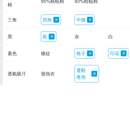
95%精梳棉
93%精梳棉
棉
三角
四角
中腰
黑
藍
灰
白
素色
條紋
格子
印花
運動
透氣吸汗
發熱衣
專用