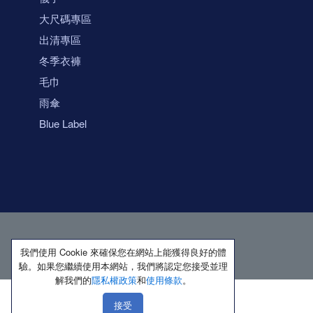
大尺碼專區
出清專區
冬季衣褲
毛巾
雨傘
Blue Label
我們使用 Cookie 來確保您在網站上能獲得良好的體
驗。如果您繼續使用本網站，我們將認定您接受並理
解我們的
隱私權政策
和
使用條款
。
接受
著作權所有 保留一切權利