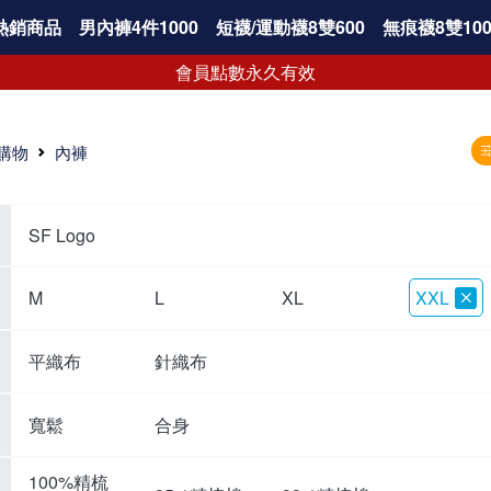
熱銷商品
男內褲4件1000
短襪/運動襪8雙600
無痕襪8雙100
會員點數永久有效
購物
內褲
SF Logo
M
L
XL
XXL
平織布
針織布
寬鬆
合身
100%精梳