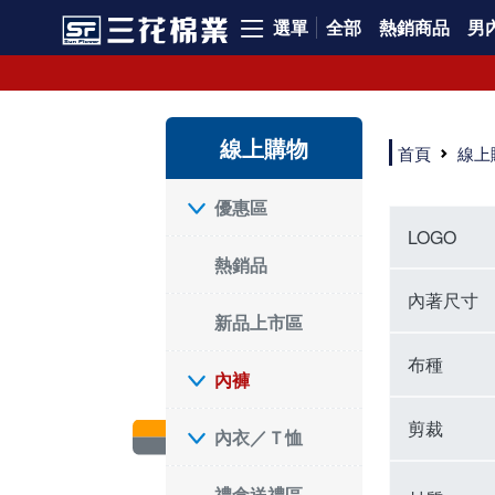
選單
全部
熱銷商品
男內
內褲、平口褲、純棉內褲，50年優質棉製造，品質保證安心!
寬鬆立體剪裁純棉內褲、平口褲，雙層門襟設計，舒適不走光，在家可當短褲穿，一件抵兩件，超高CP值。
資深打版師打造五片式專利剪裁，行動自如不卡卡，舒適美感兼具，高品質平價好穿。買三花內褲對身體最好!
線上購物
選擇內褲、平口褲、純棉內褲首重品質。舒適、透氣的內褲、平口褲、純棉內褲能影響健康，須謹慎挑選。三花內褲透氣不悶，值得信賴！
首頁
線上
三花內褲、平口褲、純棉內褲50年來持續升級，符合人體工學設計，柔軟無勒痕的鬆緊帶。三花內褲是肌膚好友，口碑熱銷！
選擇內褲首重品質。三花內褲50年來不斷升級，證明其卓越品質。符合人體工學剪裁，柔軟無痕鬆緊帶，是必買首選。兼具品質與外型，與肌膚零感接觸，穿著舒適，看來有質感。三花內褲設計獨特，質料優良，專業剪裁，呵護肌膚。新鮮高品質棉材製成，多款選擇，耐洗耐穿，三花內褲絕對首選。
"內褲購買及使用經驗網友來信分享 近年來，我經常在大型連鎖賣場如佳瑪、美華泰等地看到三花內褲的展示。最近一兩年，甚至百貨公司及街頭店鋪都開始大量出現三花專櫃或專賣店。我猜測，這應該是三花在營運策略上的調整，才使得這些改變成為現實。 本來，三花內褲一直是消費者選購內褲時的熱門選項之一。內褲櫃點的增多使我更加注意到這個品牌，因此我在選購內褲時，特意多研究了一下三花內褲的設計。 先從內褲外層包裝談起，有些內褲有PP袋包裝，有些則沒有。雖然這是一件小事，但我發現朋友們中有人會介意內褲包裝沒有PP袋。他們認為沒有PP袋會使包裝不夠精美。對我來說，有PP袋確實能提升包裝的精緻度，但內褲不裝PP袋其實也算是環保。所以，這就看每個人對內褲包裝的需求和感受了。 每次購買內褲時，我都會特別帶一件五片式剪裁的內褲。三花的平口內褲被稱為全國第一件五片式剪裁內褲，這話應該不是隨便說說的，畢竟三花是一個擁有超過50年歷史的老品牌，專注於研發和改良內褲。當初，我覺得這種設計有些花俏，只是圖個新鮮買來試試，結果發現內褲多一片真的有其優勢，尤其是減少了內褲卡屁的次數。雖然這個狀況不可能完全消失，但大大增加了穿著的舒適度。 三花內褲的價格也在我能接受的範圍內，因此它逐漸成為我的心頭好。此外，內褲選購時的另一個重要因素是鬆緊帶。看內褲是否舊了，第一眼通常看鬆緊帶。故意或不小心露出內褲褲頭的時候，印象分數也是由鬆緊帶決定的。 很多內褲品牌強調鬆緊帶的造型及花樣，這類內褲非常適合一些特殊場合，如單身聯誼或約會時穿著，能夠加分不少。日常使用的內褲則建議選擇鬆緊帶不易鬆垮的，花樣其次。三花特別強調內褲鬆緊帶的耐洗度，而其他品牌鮮少提及這一點。 分場合選擇內褲是我的習慣。特殊場合內褲要講究一點，但平日則需要選擇鬆緊帶有保障的內褲。畢竟，內褲是每天陪伴我們超過12個小時的衣物，找到適合自己且耐洗耐穿高CP值的內褲才是最明智的選擇。 內褲畢竟是消耗品，定期更換非常重要。如果內褲沾染到髒污或處於潮濕的環境，就不應該撐太久。這是因為內褲長期接觸身體的重要部位，所以選擇和保養都要謹慎。 以上是我個人的內褲使用分享，並非業配，不代表任何人的立場。內褲還是要以自身體驗最為準確。希望大家都能找到適合自己的內褲，並多多支持台灣品牌。"
優惠區
LOGO
熱銷品
內著尺寸
新品上市區
布種
內褲
剪裁
內衣／Ｔ恤
禮盒送禮區