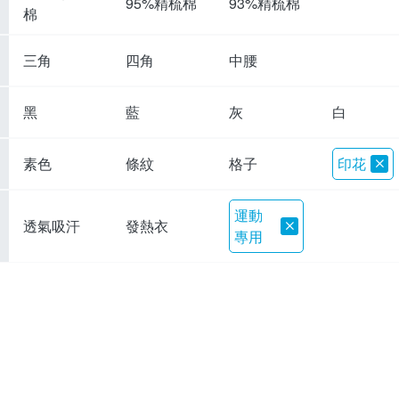
95%精梳棉
93%精梳棉
棉
三角
四角
中腰
黑
藍
灰
白
素色
條紋
格子
印花
運動
透氣吸汗
發熱衣
專用