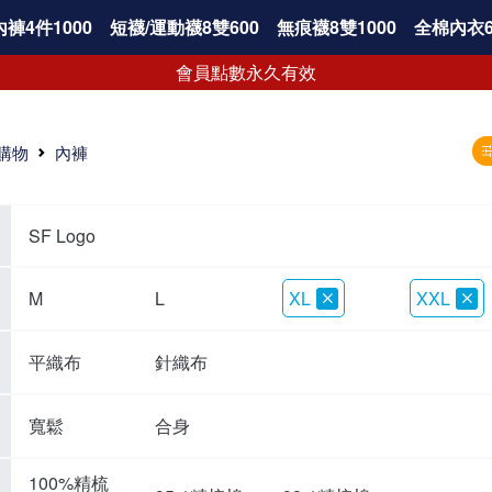
褲4件1000
短襪/運動襪8雙600
無痕襪8雙1000
全棉內衣6
會員點數永久有效
購物
內褲
SF Logo
M
L
XL
XXL
平織布
針織布
寬鬆
合身
100%精梳