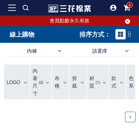
會員點數永久有效
線上購物
排序方式：
內褲
請選擇
內褲、平口褲、純棉內褲，50年優質棉製造，品質保證安心!
寬鬆立體剪裁純棉內褲、平口褲，雙層門襟設計，舒適不走光，在家可當短褲穿，一件抵兩件，超高CP值。
資深打版師打造五片式專利剪裁，行動自如不卡卡，舒適美感兼具，高品質平價好穿。買三花內褲對身體最好!
內
選擇內褲、平口褲、純棉內褲首重品質。舒適、透氣的內褲、平口褲、純棉內褲能影響健康，須謹慎挑選。三花內褲透氣不悶，值得信賴！
三花內褲、平口褲、純棉內褲50年來持續升級，符合人體工學設計，柔軟無勒痕的鬆緊帶。三花內褲是肌膚好友，口碑熱銷！
選擇內褲首重品質。三花內褲50年來不斷升級，證明其卓越品質。符合人體工學剪裁，柔軟無痕鬆緊帶，是必買首選。兼具品質與外型，與肌膚零感接觸，穿著舒適，看來有質感。三花內褲設計獨特，質料優良，專業剪裁，呵護肌膚。新鮮高品質棉材製成，多款選擇，耐洗耐穿，三花內褲絕對首選。
"內褲購買及使用經驗網友來信分享 近年來，我經常在大型連鎖賣場如佳瑪、美華泰等地看到三花內褲的展示。最近一兩年，甚至百貨公司及街頭店鋪都開始大量出現三花專櫃或專賣店。我猜測，這應該是三花在營運策略上的調整，才使得這些改變成為現實。 本來，三花內褲一直是消費者選購內褲時的熱門選項之一。內褲櫃點的增多使我更加注意到這個品牌，因此我在選購內褲時，特意多研究了一下三花內褲的設計。 先從內褲外層包裝談起，有些內褲有PP袋包裝，有些則沒有。雖然這是一件小事，但我發現朋友們中有人會介意內褲包裝沒有PP袋。他們認為沒有PP袋會使包裝不夠精美。對我來說，有PP袋確實能提升包裝的精緻度，但內褲不裝PP袋其實也算是環保。所以，這就看每個人對內褲包裝的需求和感受了。 每次購買內褲時，我都會特別帶一件五片式剪裁的內褲。三花的平口內褲被稱為全國第一件五片式剪裁內褲，這話應該不是隨便說說的，畢竟三花是一個擁有超過50年歷史的老品牌，專注於研發和改良內褲。當初，我覺得這種設計有些花俏，只是圖個新鮮買來試試，結果發現內褲多一片真的有其優勢，尤其是減少了內褲卡屁的次數。雖然這個狀況不可能完全消失，但大大增加了穿著的舒適度。 三花內褲的價格也在我能接受的範圍內，因此它逐漸成為我的心頭好。此外，內褲選購時的另一個重要因素是鬆緊帶。看內褲是否舊了，第一眼通常看鬆緊帶。故意或不小心露出內褲褲頭的時候，印象分數也是由鬆緊帶決定的。 很多內褲品牌強調鬆緊帶的造型及花樣，這類內褲非常適合一些特殊場合，如單身聯誼或約會時穿著，能夠加分不少。日常使用的內褲則建議選擇鬆緊帶不易鬆垮的，花樣其次。三花特別強調內褲鬆緊帶的耐洗度，而其他品牌鮮少提及這一點。 分場合選擇內褲是我的習慣。特殊場合內褲要講究一點，但平日則需要選擇鬆緊帶有保障的內褲。畢竟，內褲是每天陪伴我們超過12個小時的衣物，找到適合自己且耐洗耐穿高CP值的內褲才是最明智的選擇。 內褲畢竟是消耗品，定期更換非常重要。如果內褲沾染到髒污或處於潮濕的環境，就不應該撐太久。這是因為內褲長期接觸身體的重要部位，所以選擇和保養都要謹慎。 以上是我個人的內褲使用分享，並非業配，不代表任何人的立場。內褲還是要以自身體驗最為準確。希望大家都能找到適合自己的內褲，並多多支持台灣品牌。"
著
布
剪
材
款
色
LOGO
2
1
尺
種
裁
質
式
系
寸
1