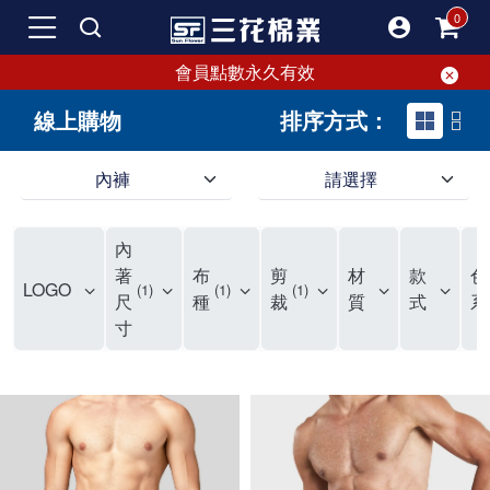
會員點數永久有效
線上購物
排序方式：
內褲
請選擇
內褲、平口褲、純棉內褲，50年優質棉製造，品質保證安心!
寬鬆立體剪裁純棉內褲、平口褲，雙層門襟設計，舒適不走光，在家可當短褲穿，一件抵兩件，超高CP值。
資深打版師打造五片式專利剪裁，行動自如不卡卡，舒適美感兼具，高品質平價好穿。買三花內褲對身體最好!
內
選擇內褲、平口褲、純棉內褲首重品質。舒適、透氣的內褲、平口褲、純棉內褲能影響健康，須謹慎挑選。三花內褲透氣不悶，值得信賴！
三花內褲、平口褲、純棉內褲50年來持續升級，符合人體工學設計，柔軟無勒痕的鬆緊帶。三花內褲是肌膚好友，口碑熱銷！
選擇內褲首重品質。三花內褲50年來不斷升級，證明其卓越品質。符合人體工學剪裁，柔軟無痕鬆緊帶，是必買首選。兼具品質與外型，與肌膚零感接觸，穿著舒適，看來有質感。三花內褲設計獨特，質料優良，專業剪裁，呵護肌膚。新鮮高品質棉材製成，多款選擇，耐洗耐穿，三花內褲絕對首選。
"內褲購買及使用經驗網友來信分享 近年來，我經常在大型連鎖賣場如佳瑪、美華泰等地看到三花內褲的展示。最近一兩年，甚至百貨公司及街頭店鋪都開始大量出現三花專櫃或專賣店。我猜測，這應該是三花在營運策略上的調整，才使得這些改變成為現實。 本來，三花內褲一直是消費者選購內褲時的熱門選項之一。內褲櫃點的增多使我更加注意到這個品牌，因此我在選購內褲時，特意多研究了一下三花內褲的設計。 先從內褲外層包裝談起，有些內褲有PP袋包裝，有些則沒有。雖然這是一件小事，但我發現朋友們中有人會介意內褲包裝沒有PP袋。他們認為沒有PP袋會使包裝不夠精美。對我來說，有PP袋確實能提升包裝的精緻度，但內褲不裝PP袋其實也算是環保。所以，這就看每個人對內褲包裝的需求和感受了。 每次購買內褲時，我都會特別帶一件五片式剪裁的內褲。三花的平口內褲被稱為全國第一件五片式剪裁內褲，這話應該不是隨便說說的，畢竟三花是一個擁有超過50年歷史的老品牌，專注於研發和改良內褲。當初，我覺得這種設計有些花俏，只是圖個新鮮買來試試，結果發現內褲多一片真的有其優勢，尤其是減少了內褲卡屁的次數。雖然這個狀況不可能完全消失，但大大增加了穿著的舒適度。 三花內褲的價格也在我能接受的範圍內，因此它逐漸成為我的心頭好。此外，內褲選購時的另一個重要因素是鬆緊帶。看內褲是否舊了，第一眼通常看鬆緊帶。故意或不小心露出內褲褲頭的時候，印象分數也是由鬆緊帶決定的。 很多內褲品牌強調鬆緊帶的造型及花樣，這類內褲非常適合一些特殊場合，如單身聯誼或約會時穿著，能夠加分不少。日常使用的內褲則建議選擇鬆緊帶不易鬆垮的，花樣其次。三花特別強調內褲鬆緊帶的耐洗度，而其他品牌鮮少提及這一點。 分場合選擇內褲是我的習慣。特殊場合內褲要講究一點，但平日則需要選擇鬆緊帶有保障的內褲。畢竟，內褲是每天陪伴我們超過12個小時的衣物，找到適合自己且耐洗耐穿高CP值的內褲才是最明智的選擇。 內褲畢竟是消耗品，定期更換非常重要。如果內褲沾染到髒污或處於潮濕的環境，就不應該撐太久。這是因為內褲長期接觸身體的重要部位，所以選擇和保養都要謹慎。 以上是我個人的內褲使用分享，並非業配，不代表任何人的立場。內褲還是要以自身體驗最為準確。希望大家都能找到適合自己的內褲，並多多支持台灣品牌。"
著
布
剪
材
款
色
LOGO
1
1
1
尺
種
裁
質
式
系
寸