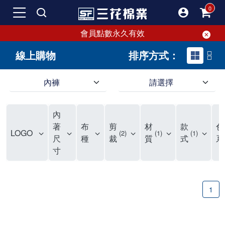
會員點數永久有效
線上購物
排序方式：
內褲
請選擇
內褲、平口褲、純棉內褲，50年優質棉製造，品質保證安心!
寬鬆立體剪裁純棉內褲、平口褲，雙層門襟設計，舒適不走光，在家可當短褲穿，一件抵兩件，超高CP值。
資深打版師打造五片式專利剪裁，行動自如不卡卡，舒適美感兼具，高品質平價好穿。買三花內褲對身體最好!
內
選擇內褲、平口褲、純棉內褲首重品質。舒適、透氣的內褲、平口褲、純棉內褲能影響健康，須謹慎挑選。三花內褲透氣不悶，值得信賴！
三花內褲、平口褲、純棉內褲50年來持續升級，符合人體工學設計，柔軟無勒痕的鬆緊帶。三花內褲是肌膚好友，口碑熱銷！
選擇內褲首重品質。三花內褲50年來不斷升級，證明其卓越品質。符合人體工學剪裁，柔軟無痕鬆緊帶，是必買首選。兼具品質與外型，與肌膚零感接觸，穿著舒適，看來有質感。三花內褲設計獨特，質料優良，專業剪裁，呵護肌膚。新鮮高品質棉材製成，多款選擇，耐洗耐穿，三花內褲絕對首選。
"內褲購買及使用經驗網友來信分享 近年來，我經常在大型連鎖賣場如佳瑪、美華泰等地看到三花內褲的展示。最近一兩年，甚至百貨公司及街頭店鋪都開始大量出現三花專櫃或專賣店。我猜測，這應該是三花在營運策略上的調整，才使得這些改變成為現實。 本來，三花內褲一直是消費者選購內褲時的熱門選項之一。內褲櫃點的增多使我更加注意到這個品牌，因此我在選購內褲時，特意多研究了一下三花內褲的設計。 先從內褲外層包裝談起，有些內褲有PP袋包裝，有些則沒有。雖然這是一件小事，但我發現朋友們中有人會介意內褲包裝沒有PP袋。他們認為沒有PP袋會使包裝不夠精美。對我來說，有PP袋確實能提升包裝的精緻度，但內褲不裝PP袋其實也算是環保。所以，這就看每個人對內褲包裝的需求和感受了。 每次購買內褲時，我都會特別帶一件五片式剪裁的內褲。三花的平口內褲被稱為全國第一件五片式剪裁內褲，這話應該不是隨便說說的，畢竟三花是一個擁有超過50年歷史的老品牌，專注於研發和改良內褲。當初，我覺得這種設計有些花俏，只是圖個新鮮買來試試，結果發現內褲多一片真的有其優勢，尤其是減少了內褲卡屁的次數。雖然這個狀況不可能完全消失，但大大增加了穿著的舒適度。 三花內褲的價格也在我能接受的範圍內，因此它逐漸成為我的心頭好。此外，內褲選購時的另一個重要因素是鬆緊帶。看內褲是否舊了，第一眼通常看鬆緊帶。故意或不小心露出內褲褲頭的時候，印象分數也是由鬆緊帶決定的。 很多內褲品牌強調鬆緊帶的造型及花樣，這類內褲非常適合一些特殊場合，如單身聯誼或約會時穿著，能夠加分不少。日常使用的內褲則建議選擇鬆緊帶不易鬆垮的，花樣其次。三花特別強調內褲鬆緊帶的耐洗度，而其他品牌鮮少提及這一點。 分場合選擇內褲是我的習慣。特殊場合內褲要講究一點，但平日則需要選擇鬆緊帶有保障的內褲。畢竟，內褲是每天陪伴我們超過12個小時的衣物，找到適合自己且耐洗耐穿高CP值的內褲才是最明智的選擇。 內褲畢竟是消耗品，定期更換非常重要。如果內褲沾染到髒污或處於潮濕的環境，就不應該撐太久。這是因為內褲長期接觸身體的重要部位，所以選擇和保養都要謹慎。 以上是我個人的內褲使用分享，並非業配，不代表任何人的立場。內褲還是要以自身體驗最為準確。希望大家都能找到適合自己的內褲，並多多支持台灣品牌。"
著
布
剪
材
款
色
LOGO
2
1
1
尺
種
裁
質
式
系
寸
1