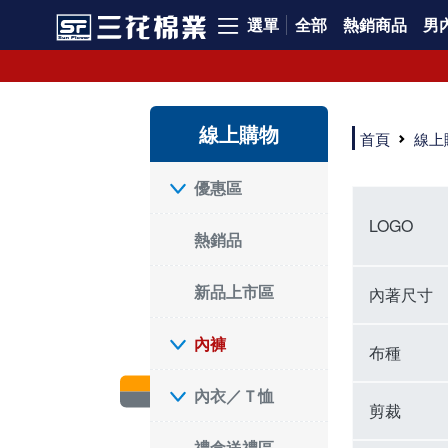
選單
全部
熱銷商品
男內
內褲、平口褲、純棉內褲，50年優質棉製造，品質保證安心!
寬鬆立體剪裁純棉內褲、平口褲，雙層門襟設計，舒適不走光，在家可當短褲穿，一件抵兩件，超高CP值。
資深打版師打造五片式專利剪裁，行動自如不卡卡，舒適美感兼具，高品質平價好穿。買三花內褲對身體最好!
線上購物
選擇內褲、平口褲、純棉內褲首重品質。舒適、透氣的內褲、平口褲、純棉內褲能影響健康，須謹慎挑選。三花內褲透氣不悶，值得信賴！
首頁
線上
三花內褲、平口褲、純棉內褲50年來持續升級，符合人體工學設計，柔軟無勒痕的鬆緊帶。三花內褲是肌膚好友，口碑熱銷！
選擇內褲首重品質。三花內褲50年來不斷升級，證明其卓越品質。符合人體工學剪裁，柔軟無痕鬆緊帶，是必買首選。兼具品質與外型，與肌膚零感接觸，穿著舒適，看來有質感。三花內褲設計獨特，質料優良，專業剪裁，呵護肌膚。新鮮高品質棉材製成，多款選擇，耐洗耐穿，三花內褲絕對首選。
"內褲購買及使用經驗網友來信分享 近年來，我經常在大型連鎖賣場如佳瑪、美華泰等地看到三花內褲的展示。最近一兩年，甚至百貨公司及街頭店鋪都開始大量出現三花專櫃或專賣店。我猜測，這應該是三花在營運策略上的調整，才使得這些改變成為現實。 本來，三花內褲一直是消費者選購內褲時的熱門選項之一。內褲櫃點的增多使我更加注意到這個品牌，因此我在選購內褲時，特意多研究了一下三花內褲的設計。 先從內褲外層包裝談起，有些內褲有PP袋包裝，有些則沒有。雖然這是一件小事，但我發現朋友們中有人會介意內褲包裝沒有PP袋。他們認為沒有PP袋會使包裝不夠精美。對我來說，有PP袋確實能提升包裝的精緻度，但內褲不裝PP袋其實也算是環保。所以，這就看每個人對內褲包裝的需求和感受了。 每次購買內褲時，我都會特別帶一件五片式剪裁的內褲。三花的平口內褲被稱為全國第一件五片式剪裁內褲，這話應該不是隨便說說的，畢竟三花是一個擁有超過50年歷史的老品牌，專注於研發和改良內褲。當初，我覺得這種設計有些花俏，只是圖個新鮮買來試試，結果發現內褲多一片真的有其優勢，尤其是減少了內褲卡屁的次數。雖然這個狀況不可能完全消失，但大大增加了穿著的舒適度。 三花內褲的價格也在我能接受的範圍內，因此它逐漸成為我的心頭好。此外，內褲選購時的另一個重要因素是鬆緊帶。看內褲是否舊了，第一眼通常看鬆緊帶。故意或不小心露出內褲褲頭的時候，印象分數也是由鬆緊帶決定的。 很多內褲品牌強調鬆緊帶的造型及花樣，這類內褲非常適合一些特殊場合，如單身聯誼或約會時穿著，能夠加分不少。日常使用的內褲則建議選擇鬆緊帶不易鬆垮的，花樣其次。三花特別強調內褲鬆緊帶的耐洗度，而其他品牌鮮少提及這一點。 分場合選擇內褲是我的習慣。特殊場合內褲要講究一點，但平日則需要選擇鬆緊帶有保障的內褲。畢竟，內褲是每天陪伴我們超過12個小時的衣物，找到適合自己且耐洗耐穿高CP值的內褲才是最明智的選擇。 內褲畢竟是消耗品，定期更換非常重要。如果內褲沾染到髒污或處於潮濕的環境，就不應該撐太久。這是因為內褲長期接觸身體的重要部位，所以選擇和保養都要謹慎。 以上是我個人的內褲使用分享，並非業配，不代表任何人的立場。內褲還是要以自身體驗最為準確。希望大家都能找到適合自己的內褲，並多多支持台灣品牌。"
優惠區
LOGO
熱銷品
新品上市區
內著尺寸
內褲
布種
內衣／Ｔ恤
剪裁
禮盒送禮區