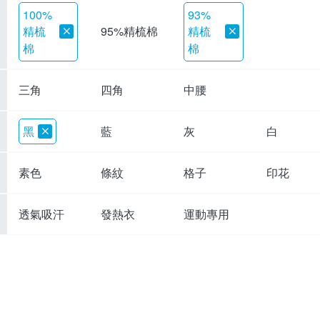
100%
93%
精梳
精梳
95%精梳棉
棉
棉
三角
四角
中腰
黑
藍
灰
白
素色
條紋
格子
印花
透氣吸汗
發熱衣
運動專用