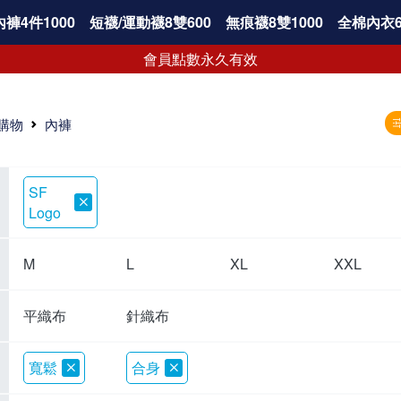
褲4件1000
短襪/運動襪8雙600
無痕襪8雙1000
全棉內衣6
會員點數永久有效
購物
內褲
SF
Logo
M
L
XL
XXL
平織布
針織布
寬鬆
合身