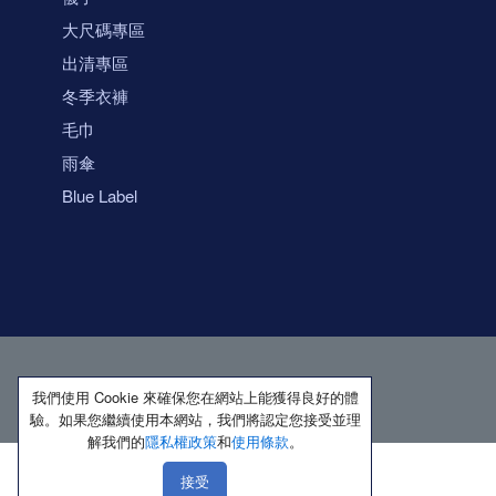
大尺碼專區
出清專區
冬季衣褲
毛巾
雨傘
Blue Label
我們使用 Cookie 來確保您在網站上能獲得良好的體
驗。如果您繼續使用本網站，我們將認定您接受並理
解我們的
隱私權政策
和
使用條款
。
接受
著作權所有 保留一切權利