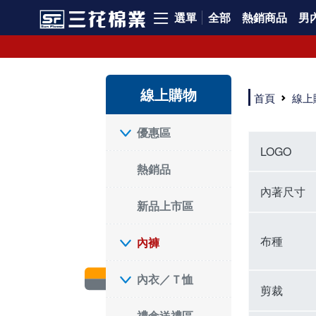
選單
全部
熱銷商品
男內
內褲、平口褲、純棉內褲，50年優質棉製造，品質保證安心!
寬鬆立體剪裁純棉內褲、平口褲，雙層門襟設計，舒適不走光，在家可當短褲穿，一件抵兩件，超高CP值。
資深打版師打造五片式專利剪裁，行動自如不卡卡，舒適美感兼具，高品質平價好穿。買三花內褲對身體最好!
線上購物
選擇內褲、平口褲、純棉內褲首重品質。舒適、透氣的內褲、平口褲、純棉內褲能影響健康，須謹慎挑選。三花內褲透氣不悶，值得信賴！
首頁
線上
三花內褲、平口褲、純棉內褲50年來持續升級，符合人體工學設計，柔軟無勒痕的鬆緊帶。三花內褲是肌膚好友，口碑熱銷！
選擇內褲首重品質。三花內褲50年來不斷升級，證明其卓越品質。符合人體工學剪裁，柔軟無痕鬆緊帶，是必買首選。兼具品質與外型，與肌膚零感接觸，穿著舒適，看來有質感。三花內褲設計獨特，質料優良，專業剪裁，呵護肌膚。新鮮高品質棉材製成，多款選擇，耐洗耐穿，三花內褲絕對首選。
"內褲購買及使用經驗網友來信分享 近年來，我經常在大型連鎖賣場如佳瑪、美華泰等地看到三花內褲的展示。最近一兩年，甚至百貨公司及街頭店鋪都開始大量出現三花專櫃或專賣店。我猜測，這應該是三花在營運策略上的調整，才使得這些改變成為現實。 本來，三花內褲一直是消費者選購內褲時的熱門選項之一。內褲櫃點的增多使我更加注意到這個品牌，因此我在選購內褲時，特意多研究了一下三花內褲的設計。 先從內褲外層包裝談起，有些內褲有PP袋包裝，有些則沒有。雖然這是一件小事，但我發現朋友們中有人會介意內褲包裝沒有PP袋。他們認為沒有PP袋會使包裝不夠精美。對我來說，有PP袋確實能提升包裝的精緻度，但內褲不裝PP袋其實也算是環保。所以，這就看每個人對內褲包裝的需求和感受了。 每次購買內褲時，我都會特別帶一件五片式剪裁的內褲。三花的平口內褲被稱為全國第一件五片式剪裁內褲，這話應該不是隨便說說的，畢竟三花是一個擁有超過50年歷史的老品牌，專注於研發和改良內褲。當初，我覺得這種設計有些花俏，只是圖個新鮮買來試試，結果發現內褲多一片真的有其優勢，尤其是減少了內褲卡屁的次數。雖然這個狀況不可能完全消失，但大大增加了穿著的舒適度。 三花內褲的價格也在我能接受的範圍內，因此它逐漸成為我的心頭好。此外，內褲選購時的另一個重要因素是鬆緊帶。看內褲是否舊了，第一眼通常看鬆緊帶。故意或不小心露出內褲褲頭的時候，印象分數也是由鬆緊帶決定的。 很多內褲品牌強調鬆緊帶的造型及花樣，這類內褲非常適合一些特殊場合，如單身聯誼或約會時穿著，能夠加分不少。日常使用的內褲則建議選擇鬆緊帶不易鬆垮的，花樣其次。三花特別強調內褲鬆緊帶的耐洗度，而其他品牌鮮少提及這一點。 分場合選擇內褲是我的習慣。特殊場合內褲要講究一點，但平日則需要選擇鬆緊帶有保障的內褲。畢竟，內褲是每天陪伴我們超過12個小時的衣物，找到適合自己且耐洗耐穿高CP值的內褲才是最明智的選擇。 內褲畢竟是消耗品，定期更換非常重要。如果內褲沾染到髒污或處於潮濕的環境，就不應該撐太久。這是因為內褲長期接觸身體的重要部位，所以選擇和保養都要謹慎。 以上是我個人的內褲使用分享，並非業配，不代表任何人的立場。內褲還是要以自身體驗最為準確。希望大家都能找到適合自己的內褲，並多多支持台灣品牌。"
優惠區
LOGO
熱銷品
內著尺寸
新品上市區
布種
內褲
內衣／Ｔ恤
剪裁
禮盒送禮區