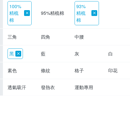
100%
93%
精梳
精梳
95%精梳棉
棉
棉
三角
四角
中腰
黑
藍
灰
白
素色
條紋
格子
印花
透氣吸汗
發熱衣
運動專用