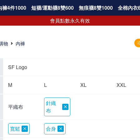
褲4件1000
短襪/運動襪8雙600
無痕襪8雙1000
全棉內衣6
會員點數永久有效
購物
內褲
SF Logo
M
L
XL
XXL
針織
平織布
布
寬鬆
合身