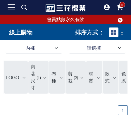
會員點數永久有效
線上購物
排序方式：
內褲
請選擇
內褲、平口褲、純棉內褲，50年優質棉製造，品質保證安心!
寬鬆立體剪裁純棉內褲、平口褲，雙層門襟設計，舒適不走光，在家可當短褲穿，一件抵兩件，超高CP值。
資深打版師打造五片式專利剪裁，行動自如不卡卡，舒適美感兼具，高品質平價好穿。買三花內褲對身體最好!
內
選擇內褲、平口褲、純棉內褲首重品質。舒適、透氣的內褲、平口褲、純棉內褲能影響健康，須謹慎挑選。三花內褲透氣不悶，值得信賴！
三花內褲、平口褲、純棉內褲50年來持續升級，符合人體工學設計，柔軟無勒痕的鬆緊帶。三花內褲是肌膚好友，口碑熱銷！
選擇內褲首重品質。三花內褲50年來不斷升級，證明其卓越品質。符合人體工學剪裁，柔軟無痕鬆緊帶，是必買首選。兼具品質與外型，與肌膚零感接觸，穿著舒適，看來有質感。三花內褲設計獨特，質料優良，專業剪裁，呵護肌膚。新鮮高品質棉材製成，多款選擇，耐洗耐穿，三花內褲絕對首選。
"內褲購買及使用經驗網友來信分享 近年來，我經常在大型連鎖賣場如佳瑪、美華泰等地看到三花內褲的展示。最近一兩年，甚至百貨公司及街頭店鋪都開始大量出現三花專櫃或專賣店。我猜測，這應該是三花在營運策略上的調整，才使得這些改變成為現實。 本來，三花內褲一直是消費者選購內褲時的熱門選項之一。內褲櫃點的增多使我更加注意到這個品牌，因此我在選購內褲時，特意多研究了一下三花內褲的設計。 先從內褲外層包裝談起，有些內褲有PP袋包裝，有些則沒有。雖然這是一件小事，但我發現朋友們中有人會介意內褲包裝沒有PP袋。他們認為沒有PP袋會使包裝不夠精美。對我來說，有PP袋確實能提升包裝的精緻度，但內褲不裝PP袋其實也算是環保。所以，這就看每個人對內褲包裝的需求和感受了。 每次購買內褲時，我都會特別帶一件五片式剪裁的內褲。三花的平口內褲被稱為全國第一件五片式剪裁內褲，這話應該不是隨便說說的，畢竟三花是一個擁有超過50年歷史的老品牌，專注於研發和改良內褲。當初，我覺得這種設計有些花俏，只是圖個新鮮買來試試，結果發現內褲多一片真的有其優勢，尤其是減少了內褲卡屁的次數。雖然這個狀況不可能完全消失，但大大增加了穿著的舒適度。 三花內褲的價格也在我能接受的範圍內，因此它逐漸成為我的心頭好。此外，內褲選購時的另一個重要因素是鬆緊帶。看內褲是否舊了，第一眼通常看鬆緊帶。故意或不小心露出內褲褲頭的時候，印象分數也是由鬆緊帶決定的。 很多內褲品牌強調鬆緊帶的造型及花樣，這類內褲非常適合一些特殊場合，如單身聯誼或約會時穿著，能夠加分不少。日常使用的內褲則建議選擇鬆緊帶不易鬆垮的，花樣其次。三花特別強調內褲鬆緊帶的耐洗度，而其他品牌鮮少提及這一點。 分場合選擇內褲是我的習慣。特殊場合內褲要講究一點，但平日則需要選擇鬆緊帶有保障的內褲。畢竟，內褲是每天陪伴我們超過12個小時的衣物，找到適合自己且耐洗耐穿高CP值的內褲才是最明智的選擇。 內褲畢竟是消耗品，定期更換非常重要。如果內褲沾染到髒污或處於潮濕的環境，就不應該撐太久。這是因為內褲長期接觸身體的重要部位，所以選擇和保養都要謹慎。 以上是我個人的內褲使用分享，並非業配，不代表任何人的立場。內褲還是要以自身體驗最為準確。希望大家都能找到適合自己的內褲，並多多支持台灣品牌。"
著
布
剪
材
款
色
LOGO
1
2
尺
種
裁
質
式
系
寸
1