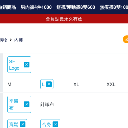
熱銷商品
男內褲4件1000
短襪/運動襪8雙600
無痕襪8雙100
會員點數永久有效
購物
內褲
SF
Logo
M
L
XL
XXL
平織
針織布
布
寬鬆
合身