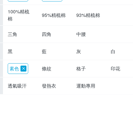
100%精梳
95%精梳棉
93%精梳棉
棉
三角
四角
中腰
黑
藍
灰
白
素色
條紋
格子
印花
透氣吸汗
發熱衣
運動專用