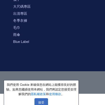
大尺碼專區
出清專區
冬季衣褲
毛巾
雨傘
Blue Label
我們使用 Cookie 來確保您在網站上能獲得良好的體
驗。如果您繼續使用本網站，我們將認定您接受並理
解我們的
隱私權政策
和
使用條款
。
接受
著作權所有 保留一切權利