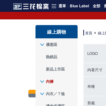
選單
Blue Label
全部
內褲、平口褲、純棉內褲，50年優質棉製造，品質保證安心!
寬鬆立體剪裁純棉內褲、平口褲，雙層門襟設計，舒適不走光，在家可當短褲穿，一件抵兩件，超高CP值。
資深打版師打造五片式專利剪裁，行動自如不卡卡，舒適美感兼具，高品質平價好穿。買三花內褲對身體最好!
線上購物
選擇內褲、平口褲、純棉內褲首重品質。舒適、透氣的內褲、平口褲、純棉內褲能影響健康，須謹慎挑選。三花內褲透氣不悶，值得信賴！
首頁
線上
三花內褲、平口褲、純棉內褲50年來持續升級，符合人體工學設計，柔軟無勒痕的鬆緊帶。三花內褲是肌膚好友，口碑熱銷！
選擇內褲首重品質。三花內褲50年來不斷升級，證明其卓越品質。符合人體工學剪裁，柔軟無痕鬆緊帶，是必買首選。兼具品質與外型，與肌膚零感接觸，穿著舒適，看來有質感。三花內褲設計獨特，質料優良，專業剪裁，呵護肌膚。新鮮高品質棉材製成，多款選擇，耐洗耐穿，三花內褲絕對首選。
"內褲購買及使用經驗網友來信分享 近年來，我經常在大型連鎖賣場如佳瑪、美華泰等地看到三花內褲的展示。最近一兩年，甚至百貨公司及街頭店鋪都開始大量出現三花專櫃或專賣店。我猜測，這應該是三花在營運策略上的調整，才使得這些改變成為現實。 本來，三花內褲一直是消費者選購內褲時的熱門選項之一。內褲櫃點的增多使我更加注意到這個品牌，因此我在選購內褲時，特意多研究了一下三花內褲的設計。 先從內褲外層包裝談起，有些內褲有PP袋包裝，有些則沒有。雖然這是一件小事，但我發現朋友們中有人會介意內褲包裝沒有PP袋。他們認為沒有PP袋會使包裝不夠精美。對我來說，有PP袋確實能提升包裝的精緻度，但內褲不裝PP袋其實也算是環保。所以，這就看每個人對內褲包裝的需求和感受了。 每次購買內褲時，我都會特別帶一件五片式剪裁的內褲。三花的平口內褲被稱為全國第一件五片式剪裁內褲，這話應該不是隨便說說的，畢竟三花是一個擁有超過50年歷史的老品牌，專注於研發和改良內褲。當初，我覺得這種設計有些花俏，只是圖個新鮮買來試試，結果發現內褲多一片真的有其優勢，尤其是減少了內褲卡屁的次數。雖然這個狀況不可能完全消失，但大大增加了穿著的舒適度。 三花內褲的價格也在我能接受的範圍內，因此它逐漸成為我的心頭好。此外，內褲選購時的另一個重要因素是鬆緊帶。看內褲是否舊了，第一眼通常看鬆緊帶。故意或不小心露出內褲褲頭的時候，印象分數也是由鬆緊帶決定的。 很多內褲品牌強調鬆緊帶的造型及花樣，這類內褲非常適合一些特殊場合，如單身聯誼或約會時穿著，能夠加分不少。日常使用的內褲則建議選擇鬆緊帶不易鬆垮的，花樣其次。三花特別強調內褲鬆緊帶的耐洗度，而其他品牌鮮少提及這一點。 分場合選擇內褲是我的習慣。特殊場合內褲要講究一點，但平日則需要選擇鬆緊帶有保障的內褲。畢竟，內褲是每天陪伴我們超過12個小時的衣物，找到適合自己且耐洗耐穿高CP值的內褲才是最明智的選擇。 內褲畢竟是消耗品，定期更換非常重要。如果內褲沾染到髒污或處於潮濕的環境，就不應該撐太久。這是因為內褲長期接觸身體的重要部位，所以選擇和保養都要謹慎。 以上是我個人的內褲使用分享，並非業配，不代表任何人的立場。內褲還是要以自身體驗最為準確。希望大家都能找到適合自己的內褲，並多多支持台灣品牌。"
優惠區
LOGO
熱銷品
新品上市區
內著尺寸
內褲
布種
內衣／Ｔ恤
剪裁
禮盒送禮區