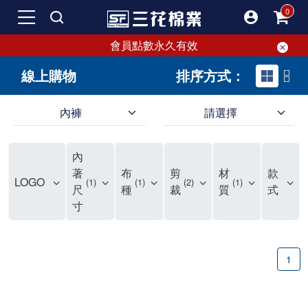
會員點數永久有效
線上購物
排序方式：
內褲
請選擇
內褲、平口褲、純棉內褲，50年優質棉製造，品質保證安心!
寬鬆立體剪裁純棉內褲、平口褲，雙層門襟設計，舒適不走光，在家可當短褲穿，一件抵兩件，超高CP值。
資深打版師打造五片式專利剪裁，行動自如不卡卡，舒適美感兼具，高品質平價好穿。買三花內褲對身體最好!
內
選擇內褲、平口褲、純棉內褲首重品質。舒適、透氣的內褲、平口褲、純棉內褲能影響健康，須謹慎挑選。三花內褲透氣不悶，值得信賴！
三花內褲、平口褲、純棉內褲50年來持續升級，符合人體工學設計，柔軟無勒痕的鬆緊帶。三花內褲是肌膚好友，口碑熱銷！
選擇內褲首重品質。三花內褲50年來不斷升級，證明其卓越品質。符合人體工學剪裁，柔軟無痕鬆緊帶，是必買首選。兼具品質與外型，與肌膚零感接觸，穿著舒適，看來有質感。三花內褲設計獨特，質料優良，專業剪裁，呵護肌膚。新鮮高品質棉材製成，多款選擇，耐洗耐穿，三花內褲絕對首選。
"內褲購買及使用經驗網友來信分享 近年來，我經常在大型連鎖賣場如佳瑪、美華泰等地看到三花內褲的展示。最近一兩年，甚至百貨公司及街頭店鋪都開始大量出現三花專櫃或專賣店。我猜測，這應該是三花在營運策略上的調整，才使得這些改變成為現實。 本來，三花內褲一直是消費者選購內褲時的熱門選項之一。內褲櫃點的增多使我更加注意到這個品牌，因此我在選購內褲時，特意多研究了一下三花內褲的設計。 先從內褲外層包裝談起，有些內褲有PP袋包裝，有些則沒有。雖然這是一件小事，但我發現朋友們中有人會介意內褲包裝沒有PP袋。他們認為沒有PP袋會使包裝不夠精美。對我來說，有PP袋確實能提升包裝的精緻度，但內褲不裝PP袋其實也算是環保。所以，這就看每個人對內褲包裝的需求和感受了。 每次購買內褲時，我都會特別帶一件五片式剪裁的內褲。三花的平口內褲被稱為全國第一件五片式剪裁內褲，這話應該不是隨便說說的，畢竟三花是一個擁有超過50年歷史的老品牌，專注於研發和改良內褲。當初，我覺得這種設計有些花俏，只是圖個新鮮買來試試，結果發現內褲多一片真的有其優勢，尤其是減少了內褲卡屁的次數。雖然這個狀況不可能完全消失，但大大增加了穿著的舒適度。 三花內褲的價格也在我能接受的範圍內，因此它逐漸成為我的心頭好。此外，內褲選購時的另一個重要因素是鬆緊帶。看內褲是否舊了，第一眼通常看鬆緊帶。故意或不小心露出內褲褲頭的時候，印象分數也是由鬆緊帶決定的。 很多內褲品牌強調鬆緊帶的造型及花樣，這類內褲非常適合一些特殊場合，如單身聯誼或約會時穿著，能夠加分不少。日常使用的內褲則建議選擇鬆緊帶不易鬆垮的，花樣其次。三花特別強調內褲鬆緊帶的耐洗度，而其他品牌鮮少提及這一點。 分場合選擇內褲是我的習慣。特殊場合內褲要講究一點，但平日則需要選擇鬆緊帶有保障的內褲。畢竟，內褲是每天陪伴我們超過12個小時的衣物，找到適合自己且耐洗耐穿高CP值的內褲才是最明智的選擇。 內褲畢竟是消耗品，定期更換非常重要。如果內褲沾染到髒污或處於潮濕的環境，就不應該撐太久。這是因為內褲長期接觸身體的重要部位，所以選擇和保養都要謹慎。 以上是我個人的內褲使用分享，並非業配，不代表任何人的立場。內褲還是要以自身體驗最為準確。希望大家都能找到適合自己的內褲，並多多支持台灣品牌。"
著
布
剪
材
款
LOGO
1
1
2
1
尺
種
裁
質
式
寸
1