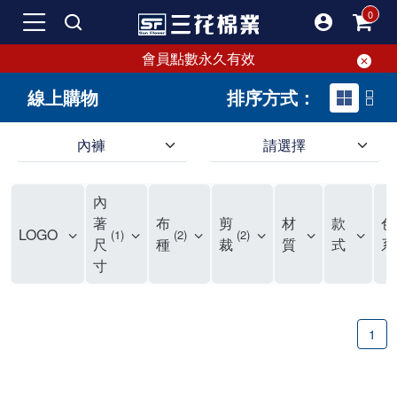
會員點數永久有效
線上購物
排序方式：
內褲
請選擇
內褲、平口褲、純棉內褲，50年優質棉製造，品質保證安心!
寬鬆立體剪裁純棉內褲、平口褲，雙層門襟設計，舒適不走光，在家可當短褲穿，一件抵兩件，超高CP值。
資深打版師打造五片式專利剪裁，行動自如不卡卡，舒適美感兼具，高品質平價好穿。買三花內褲對身體最好!
內
選擇內褲、平口褲、純棉內褲首重品質。舒適、透氣的內褲、平口褲、純棉內褲能影響健康，須謹慎挑選。三花內褲透氣不悶，值得信賴！
三花內褲、平口褲、純棉內褲50年來持續升級，符合人體工學設計，柔軟無勒痕的鬆緊帶。三花內褲是肌膚好友，口碑熱銷！
選擇內褲首重品質。三花內褲50年來不斷升級，證明其卓越品質。符合人體工學剪裁，柔軟無痕鬆緊帶，是必買首選。兼具品質與外型，與肌膚零感接觸，穿著舒適，看來有質感。三花內褲設計獨特，質料優良，專業剪裁，呵護肌膚。新鮮高品質棉材製成，多款選擇，耐洗耐穿，三花內褲絕對首選。
"內褲購買及使用經驗網友來信分享 近年來，我經常在大型連鎖賣場如佳瑪、美華泰等地看到三花內褲的展示。最近一兩年，甚至百貨公司及街頭店鋪都開始大量出現三花專櫃或專賣店。我猜測，這應該是三花在營運策略上的調整，才使得這些改變成為現實。 本來，三花內褲一直是消費者選購內褲時的熱門選項之一。內褲櫃點的增多使我更加注意到這個品牌，因此我在選購內褲時，特意多研究了一下三花內褲的設計。 先從內褲外層包裝談起，有些內褲有PP袋包裝，有些則沒有。雖然這是一件小事，但我發現朋友們中有人會介意內褲包裝沒有PP袋。他們認為沒有PP袋會使包裝不夠精美。對我來說，有PP袋確實能提升包裝的精緻度，但內褲不裝PP袋其實也算是環保。所以，這就看每個人對內褲包裝的需求和感受了。 每次購買內褲時，我都會特別帶一件五片式剪裁的內褲。三花的平口內褲被稱為全國第一件五片式剪裁內褲，這話應該不是隨便說說的，畢竟三花是一個擁有超過50年歷史的老品牌，專注於研發和改良內褲。當初，我覺得這種設計有些花俏，只是圖個新鮮買來試試，結果發現內褲多一片真的有其優勢，尤其是減少了內褲卡屁的次數。雖然這個狀況不可能完全消失，但大大增加了穿著的舒適度。 三花內褲的價格也在我能接受的範圍內，因此它逐漸成為我的心頭好。此外，內褲選購時的另一個重要因素是鬆緊帶。看內褲是否舊了，第一眼通常看鬆緊帶。故意或不小心露出內褲褲頭的時候，印象分數也是由鬆緊帶決定的。 很多內褲品牌強調鬆緊帶的造型及花樣，這類內褲非常適合一些特殊場合，如單身聯誼或約會時穿著，能夠加分不少。日常使用的內褲則建議選擇鬆緊帶不易鬆垮的，花樣其次。三花特別強調內褲鬆緊帶的耐洗度，而其他品牌鮮少提及這一點。 分場合選擇內褲是我的習慣。特殊場合內褲要講究一點，但平日則需要選擇鬆緊帶有保障的內褲。畢竟，內褲是每天陪伴我們超過12個小時的衣物，找到適合自己且耐洗耐穿高CP值的內褲才是最明智的選擇。 內褲畢竟是消耗品，定期更換非常重要。如果內褲沾染到髒污或處於潮濕的環境，就不應該撐太久。這是因為內褲長期接觸身體的重要部位，所以選擇和保養都要謹慎。 以上是我個人的內褲使用分享，並非業配，不代表任何人的立場。內褲還是要以自身體驗最為準確。希望大家都能找到適合自己的內褲，並多多支持台灣品牌。"
著
布
剪
材
款
色
LOGO
1
2
2
尺
種
裁
質
式
系
寸
1