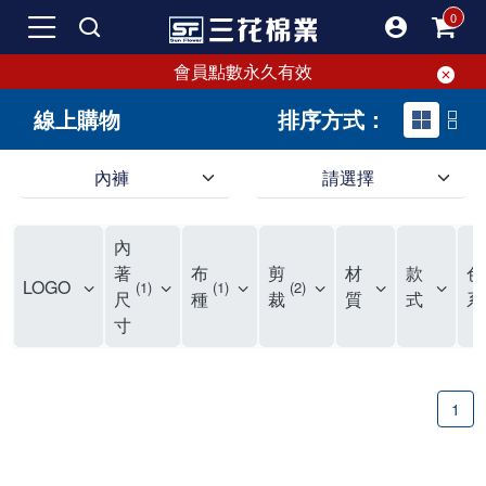
會員點數永久有效
線上購物
排序方式：
內褲
請選擇
內褲、平口褲、純棉內褲，50年優質棉製造，品質保證安心!
寬鬆立體剪裁純棉內褲、平口褲，雙層門襟設計，舒適不走光，在家可當短褲穿，一件抵兩件，超高CP值。
資深打版師打造五片式專利剪裁，行動自如不卡卡，舒適美感兼具，高品質平價好穿。買三花內褲對身體最好!
內
選擇內褲、平口褲、純棉內褲首重品質。舒適、透氣的內褲、平口褲、純棉內褲能影響健康，須謹慎挑選。三花內褲透氣不悶，值得信賴！
三花內褲、平口褲、純棉內褲50年來持續升級，符合人體工學設計，柔軟無勒痕的鬆緊帶。三花內褲是肌膚好友，口碑熱銷！
選擇內褲首重品質。三花內褲50年來不斷升級，證明其卓越品質。符合人體工學剪裁，柔軟無痕鬆緊帶，是必買首選。兼具品質與外型，與肌膚零感接觸，穿著舒適，看來有質感。三花內褲設計獨特，質料優良，專業剪裁，呵護肌膚。新鮮高品質棉材製成，多款選擇，耐洗耐穿，三花內褲絕對首選。
"內褲購買及使用經驗網友來信分享 近年來，我經常在大型連鎖賣場如佳瑪、美華泰等地看到三花內褲的展示。最近一兩年，甚至百貨公司及街頭店鋪都開始大量出現三花專櫃或專賣店。我猜測，這應該是三花在營運策略上的調整，才使得這些改變成為現實。 本來，三花內褲一直是消費者選購內褲時的熱門選項之一。內褲櫃點的增多使我更加注意到這個品牌，因此我在選購內褲時，特意多研究了一下三花內褲的設計。 先從內褲外層包裝談起，有些內褲有PP袋包裝，有些則沒有。雖然這是一件小事，但我發現朋友們中有人會介意內褲包裝沒有PP袋。他們認為沒有PP袋會使包裝不夠精美。對我來說，有PP袋確實能提升包裝的精緻度，但內褲不裝PP袋其實也算是環保。所以，這就看每個人對內褲包裝的需求和感受了。 每次購買內褲時，我都會特別帶一件五片式剪裁的內褲。三花的平口內褲被稱為全國第一件五片式剪裁內褲，這話應該不是隨便說說的，畢竟三花是一個擁有超過50年歷史的老品牌，專注於研發和改良內褲。當初，我覺得這種設計有些花俏，只是圖個新鮮買來試試，結果發現內褲多一片真的有其優勢，尤其是減少了內褲卡屁的次數。雖然這個狀況不可能完全消失，但大大增加了穿著的舒適度。 三花內褲的價格也在我能接受的範圍內，因此它逐漸成為我的心頭好。此外，內褲選購時的另一個重要因素是鬆緊帶。看內褲是否舊了，第一眼通常看鬆緊帶。故意或不小心露出內褲褲頭的時候，印象分數也是由鬆緊帶決定的。 很多內褲品牌強調鬆緊帶的造型及花樣，這類內褲非常適合一些特殊場合，如單身聯誼或約會時穿著，能夠加分不少。日常使用的內褲則建議選擇鬆緊帶不易鬆垮的，花樣其次。三花特別強調內褲鬆緊帶的耐洗度，而其他品牌鮮少提及這一點。 分場合選擇內褲是我的習慣。特殊場合內褲要講究一點，但平日則需要選擇鬆緊帶有保障的內褲。畢竟，內褲是每天陪伴我們超過12個小時的衣物，找到適合自己且耐洗耐穿高CP值的內褲才是最明智的選擇。 內褲畢竟是消耗品，定期更換非常重要。如果內褲沾染到髒污或處於潮濕的環境，就不應該撐太久。這是因為內褲長期接觸身體的重要部位，所以選擇和保養都要謹慎。 以上是我個人的內褲使用分享，並非業配，不代表任何人的立場。內褲還是要以自身體驗最為準確。希望大家都能找到適合自己的內褲，並多多支持台灣品牌。"
著
布
剪
材
款
色
LOGO
1
1
2
尺
種
裁
質
式
系
寸
1