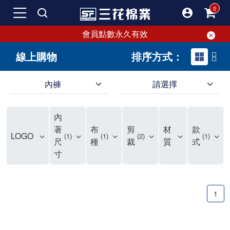
會員點數永久有效
線上購物
排序方式：
內褲
請選擇
內褲、平口褲、純棉內褲，50年優質棉製造，品質保證安心!
寬鬆立體剪裁純棉內褲、平口褲，雙層門襟設計，舒適不走光，在家可當短褲穿，一件抵兩件，超高CP值。
資深打版師打造五片式專利剪裁，行動自如不卡卡，舒適美感兼具，高品質平價好穿。買三花內褲對身體最好!
內
選擇內褲、平口褲、純棉內褲首重品質。舒適、透氣的內褲、平口褲、純棉內褲能影響健康，須謹慎挑選。三花內褲透氣不悶，值得信賴！
三花內褲、平口褲、純棉內褲50年來持續升級，符合人體工學設計，柔軟無勒痕的鬆緊帶。三花內褲是肌膚好友，口碑熱銷！
選擇內褲首重品質。三花內褲50年來不斷升級，證明其卓越品質。符合人體工學剪裁，柔軟無痕鬆緊帶，是必買首選。兼具品質與外型，與肌膚零感接觸，穿著舒適，看來有質感。三花內褲設計獨特，質料優良，專業剪裁，呵護肌膚。新鮮高品質棉材製成，多款選擇，耐洗耐穿，三花內褲絕對首選。
"內褲購買及使用經驗網友來信分享 近年來，我經常在大型連鎖賣場如佳瑪、美華泰等地看到三花內褲的展示。最近一兩年，甚至百貨公司及街頭店鋪都開始大量出現三花專櫃或專賣店。我猜測，這應該是三花在營運策略上的調整，才使得這些改變成為現實。 本來，三花內褲一直是消費者選購內褲時的熱門選項之一。內褲櫃點的增多使我更加注意到這個品牌，因此我在選購內褲時，特意多研究了一下三花內褲的設計。 先從內褲外層包裝談起，有些內褲有PP袋包裝，有些則沒有。雖然這是一件小事，但我發現朋友們中有人會介意內褲包裝沒有PP袋。他們認為沒有PP袋會使包裝不夠精美。對我來說，有PP袋確實能提升包裝的精緻度，但內褲不裝PP袋其實也算是環保。所以，這就看每個人對內褲包裝的需求和感受了。 每次購買內褲時，我都會特別帶一件五片式剪裁的內褲。三花的平口內褲被稱為全國第一件五片式剪裁內褲，這話應該不是隨便說說的，畢竟三花是一個擁有超過50年歷史的老品牌，專注於研發和改良內褲。當初，我覺得這種設計有些花俏，只是圖個新鮮買來試試，結果發現內褲多一片真的有其優勢，尤其是減少了內褲卡屁的次數。雖然這個狀況不可能完全消失，但大大增加了穿著的舒適度。 三花內褲的價格也在我能接受的範圍內，因此它逐漸成為我的心頭好。此外，內褲選購時的另一個重要因素是鬆緊帶。看內褲是否舊了，第一眼通常看鬆緊帶。故意或不小心露出內褲褲頭的時候，印象分數也是由鬆緊帶決定的。 很多內褲品牌強調鬆緊帶的造型及花樣，這類內褲非常適合一些特殊場合，如單身聯誼或約會時穿著，能夠加分不少。日常使用的內褲則建議選擇鬆緊帶不易鬆垮的，花樣其次。三花特別強調內褲鬆緊帶的耐洗度，而其他品牌鮮少提及這一點。 分場合選擇內褲是我的習慣。特殊場合內褲要講究一點，但平日則需要選擇鬆緊帶有保障的內褲。畢竟，內褲是每天陪伴我們超過12個小時的衣物，找到適合自己且耐洗耐穿高CP值的內褲才是最明智的選擇。 內褲畢竟是消耗品，定期更換非常重要。如果內褲沾染到髒污或處於潮濕的環境，就不應該撐太久。這是因為內褲長期接觸身體的重要部位，所以選擇和保養都要謹慎。 以上是我個人的內褲使用分享，並非業配，不代表任何人的立場。內褲還是要以自身體驗最為準確。希望大家都能找到適合自己的內褲，並多多支持台灣品牌。"
著
布
剪
材
款
LOGO
1
1
2
1
尺
種
裁
質
式
寸
1